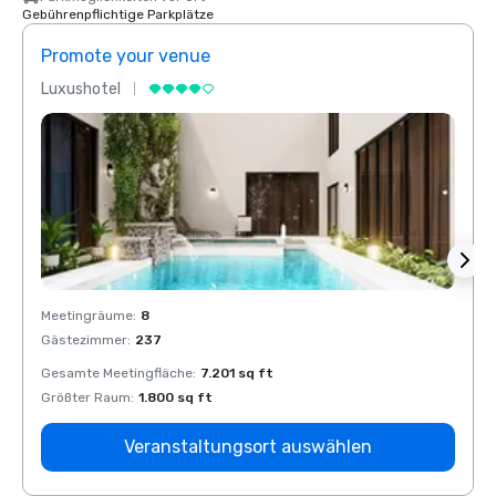
Gebührenpflichtige Parkplätze
Promote your venue
Prom
Luxushotel
Luxus
Meetingräume
:
8
Meeti
Gästezimmer
:
237
Gäste
Gesamte Meetingfläche
:
7.201 sq ft
Gesam
Größter Raum
:
1.800 sq ft
Größt
Veranstaltungsort auswählen