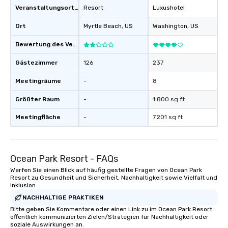
Veranstaltungsortstyp
Resort
Luxushotel
Ort
Myrtle Beach
, US
Washington
, US
Bewertung des Veranstaltungsortes
Gästezimmer
126
237
Meetingräume
-
8
Größter Raum
-
1.800 sq ft
Meetingfläche
-
7.201 sq ft
Ocean Park Resort - FAQs
Werfen Sie einen Blick auf häufig gestellte Fragen von Ocean Park
Resort zu Gesundheit und Sicherheit, Nachhaltigkeit sowie Vielfalt und
Inklusion.
NACHHALTIGE PRAKTIKEN
Bitte geben Sie Kommentare oder einen Link zu im Ocean Park Resort
öffentlich kommunizierten Zielen/Strategien für Nachhaltigkeit oder
soziale Auswirkungen an.