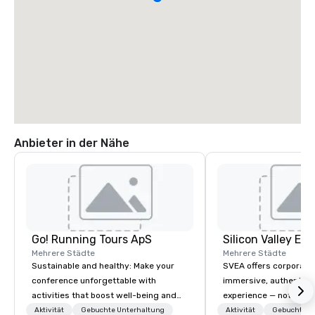
Anbieter in der Nähe
Go! Running Tours ApS
Mehrere Städte
Mehrere Städte
Sustainable and healthy: Make your
SVEA offers corporate
conference unforgettable with
immersive, authentic S
activities that boost well-being and
experience — not a tour
lower carbon footprints. Explore the
transformation. We de
Aktivität
Gebuchte Unterhaltung
Aktivität
Gebuchte U