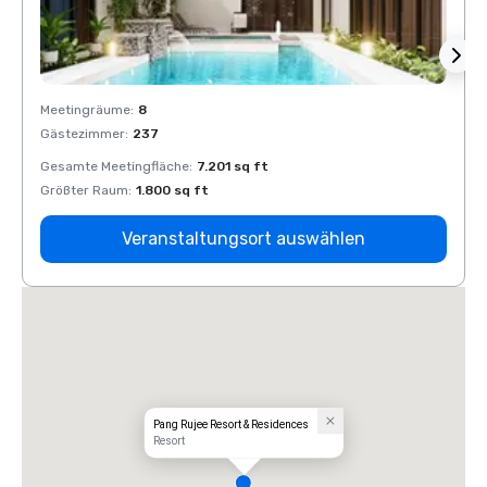
Meetingräume
:
8
Meeti
Gästezimmer
:
237
Gäste
Gesamte Meetingfläche
:
7.201 sq ft
Gesam
Größter Raum
:
1.800 sq ft
Größt
Veranstaltungsort auswählen
Pang Rujee Resort & Residences
Resort