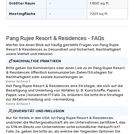
Größter Raum
-
1.800 sq ft
Meetingfläche
-
7.201 sq ft
Pang Rujee Resort & Residences - FAQs
Werfen Sie einen Blick auf häufig gestellte Fragen von Pang Rujee
Resort & Residences zu Gesundheit und Sicherheit, Nachhaltigkeit
sowie Vielfalt und Inklusion.
NACHHALTIGE PRAKTIKEN
Bitte geben Sie Kommentare oder einen Link zu im Pang Rujee Resort
& Residences öffentlich kommunizierten Zielen/Strategien für
Nachhaltigkeit oder soziale Auswirkungen an.
Keine Antwort.
Hat Pang Rujee Resort & Residences eine Strategie, die sich auf die
Beseitigung und Umleitung von Abfällen (z. B. Kunststoffe, Papiere,
Pappe, usw.) konzentriert? Falls Ja, erläutern Sie bitte Ihre Strategie
zur Abfallvermeidung und -vermeidung.
Keine Antwort.
DIVERSITÄT UND INKLUSION
Nur für Hotels in den USA: Ist Pang Rujee Resort & Residences
und/oder die Muttergesellschaft als ein Unternehmen zertifiziert, das
zu 51% im Besitz von Unternehmen unterschiedlicher Herkunft ist?
Falls Ja, geben Sie bitte an, als welche der folgenden Optionen Sie