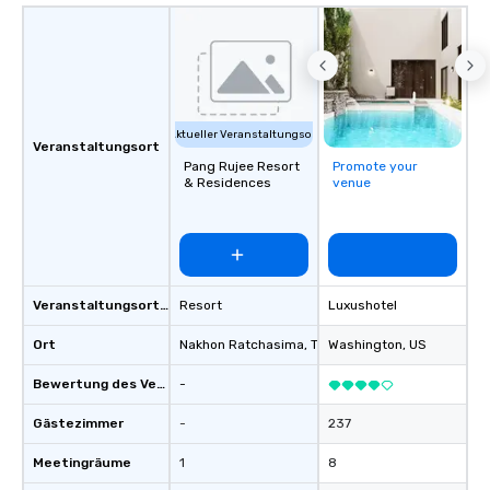
Aktueller Veranstaltungsort
Veranstaltungsort
Pang Rujee Resort
Promote your
& Residences
venue
Veranstaltungsortstyp
Resort
Luxushotel
Ort
Nakhon Ratchasima
, TH
Washington
, US
Bewertung des Veranstaltungsortes
-
Gästezimmer
-
237
Meetingräume
1
8