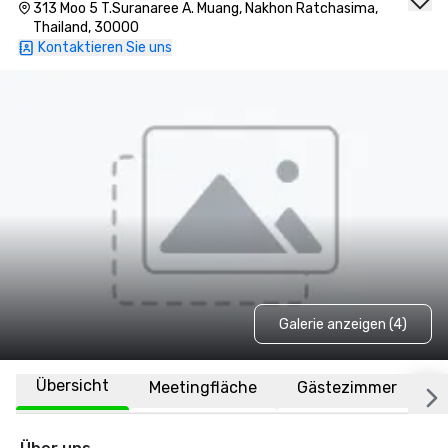
313 Moo 5 T.Suranaree A. Muang, Nakhon Ratchasima,
Thailand, 30000
Kontaktieren Sie uns
Galerie anzeigen (4)
Übersicht
Meetingfläche
Gästezimmer
O