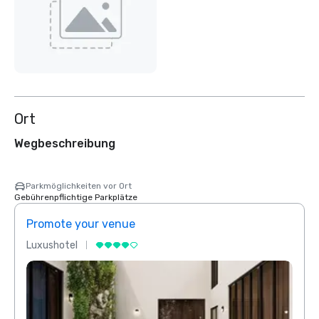
Ort
Wegbeschreibung
Parkmöglichkeiten vor Ort
Gebührenpflichtige Parkplätze
Promote your venue
Prom
Luxushotel
Luxus