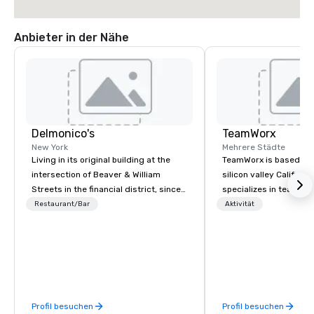
Anbieter in der Nähe
Delmonico's
TeamWorx
New York
Mehrere Städte
Living in its original building at the
TeamWorx is based jus
intersection of Beaver & William
silicon valley Californi
Streets in the financial district, since
specializes in team bui
1837, Delmonico’s has welcomed a
tech companies and t
Restaurant/Bar
Aktivität
multitude of culinary enthusiasts.
engineering companie
Delmonico’s holds to be America’s
engineers, and groups 
first fine dining establishment, and is
robotic themed events
excited to welcome you to where it all
Robot Team Building e
began.
Build and Battle 1, Rob
Battle 2, and our newe
Profil besuchen
Profil besuchen
Robot Racing! We deliv