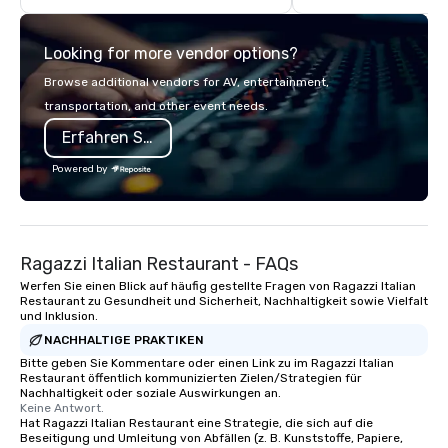
large groups anywhere
States: Robot Build and
Looking for more vendor options?
300 people, Robot Buil
up to 500 people, Robo
Browse additional vendors for AV, entertainment,
200 people, and combin
transportation, and other event needs.
to 800 people!
Erfahren Sie mehr
Powered by
Ragazzi Italian Restaurant - FAQs
Werfen Sie einen Blick auf häufig gestellte Fragen von Ragazzi Italian
Restaurant zu Gesundheit und Sicherheit, Nachhaltigkeit sowie Vielfalt
und Inklusion.
NACHHALTIGE PRAKTIKEN
Bitte geben Sie Kommentare oder einen Link zu im Ragazzi Italian
Restaurant öffentlich kommunizierten Zielen/Strategien für
Nachhaltigkeit oder soziale Auswirkungen an.
Keine Antwort.
Hat Ragazzi Italian Restaurant eine Strategie, die sich auf die
Beseitigung und Umleitung von Abfällen (z. B. Kunststoffe, Papiere,