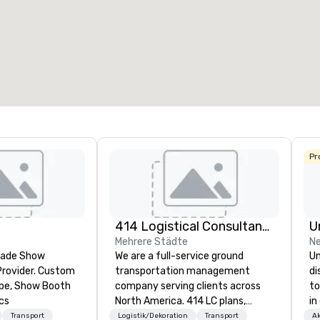
Pr
414 Logistical Consultants, LLC
U
Mehrere Städte
Ne
Trade Show
We are a full-service ground
Un
Provider. Custom
transportation management
di
ape, Show Booth
company serving clients across
to
cs
North America. 414 LC plans,
in
coordinates, and manages
in
Transport
Logistik/Dekoration
Transport
Ak