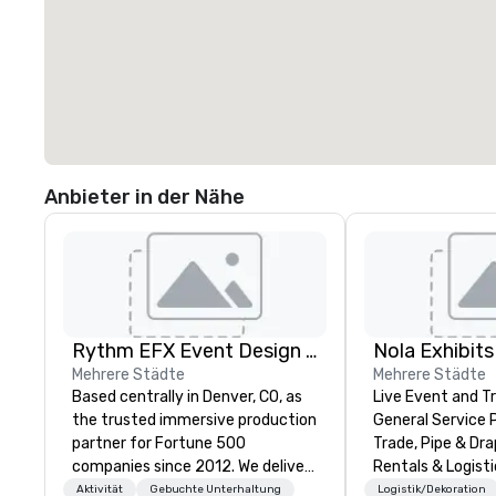
Anbieter in der Nähe
Rythm EFX Event Design & Fabrication
Nola Exhibits
Mehrere Städte
Mehrere Städte
Based centrally in Denver, CO, as
Live Event and 
the trusted immersive production
General Service 
partner for Fortune 500
Trade, Pipe & Dr
companies since 2012. We deliver
Rentals & Logisti
stunning premium AV and in-
Aktivität
Gebuchte Unterhaltung
Logistik/Dekoration