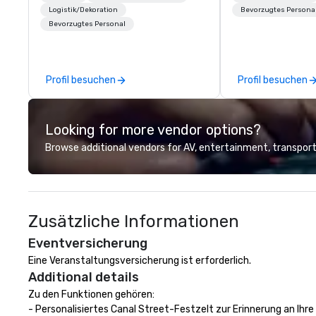
house custom scenic fabrication
Logistik/Dekoration
Bevorzugtes Persona
Bevorzugtes Personal
nationwide, so your event feels
seamless, looks incredible, and
saves you money through smart
bundling and single-point
Profil besuchen
Profil besuchen
coordination. Clients keep coming
back because we make
production effortless, making
Looking for more vendor options?
planners look brilliant with
stunning events their leadership
Browse additional vendors for AV, entertainment, transport
loves.
Zusätzliche Informationen
Eventversicherung
Eine Veranstaltungsversicherung ist erforderlich.
Additional details
Zu den Funktionen gehören:

- Personalisiertes Canal Street-Festzelt zur Erinnerung an Ihre