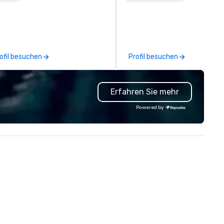
e standard fare excursion
festivals, meetings, and spec
ound the city. We do this by
events. Our dynamic technica
ploying exceptional and well-
experts creatively transform
ucated guides, and researching
spaces into unique visual, ton
ories for both great historical
and phonic experiences that
ofil besuchen
Profil besuchen
ntent and fun. We offer a true
make lasting impressions on
ime tour, a ghost tour with bar
audiences.
ops for adults, a French Quarter
Erfahren Sie mehr
ur, a Garden District tour, and a
mily-friendly ghost tour for all
Powered by
es. You can get more
formation at uniquenola.com.