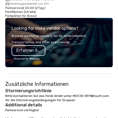
Parkmöglichkeiten vor Ort
Parkservice
(
50,00 $
/
Tag
)
Parkflächen (Straße)
Parkplätze für Busse
Looking for more vendor options?
Browse additional vendors for AV, entertainment,
transportation, and other event needs.
Erfahren Sie mehr
Powered by
Zusätzliche Informationen
Stornierungsrichtlinie
Bitte kontaktieren Sie das Hotel direkt unter MSYJD-RFP@hyatt.com 
für die Stornierungsbedingungen für Gruppen.
Additional details
Parkservice verfügbar
