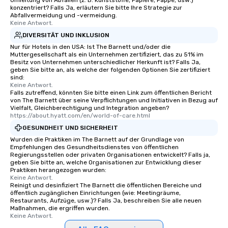
Umleitung von Abfällen (z. B. Kunststoffe, Papiere, Pappe, usw.)
konzentriert? Falls Ja, erläutern Sie bitte Ihre Strategie zur
Abfallvermeidung und -vermeidung.
Keine Antwort.
DIVERSITÄT UND INKLUSION
Nur für Hotels in den USA: Ist The Barnett und/oder die
Muttergesellschaft als ein Unternehmen zertifiziert, das zu 51% im
Besitz von Unternehmen unterschiedlicher Herkunft ist? Falls Ja,
geben Sie bitte an, als welche der folgenden Optionen Sie zertifiziert
sind:
Keine Antwort.
Falls zutreffend, könnten Sie bitte einen Link zum öffentlichen Bericht
von The Barnett über seine Verpflichtungen und Initiativen in Bezug auf
Vielfalt, Gleichberechtigung und Integration angeben?
https://about.hyatt.com/en/world-of-care.html
GESUNDHEIT UND SICHERHEIT
Wurden die Praktiken im The Barnett auf der Grundlage von
Empfehlungen des Gesundheitsdienstes von öffentlichen
Regierungsstellen oder privaten Organisationen entwickelt? Falls ja,
geben Sie bitte an, welche Organisationen zur Entwicklung dieser
Praktiken herangezogen wurden:
Keine Antwort.
Reinigt und desinfiziert The Barnett die öffentlichen Bereiche und
öffentlich zugänglichen Einrichtungen (wie: Meetingräume,
Restaurants, Aufzüge, usw.)? Falls Ja, beschreiben Sie alle neuen
Maßnahmen, die ergriffen wurden.
Keine Antwort.