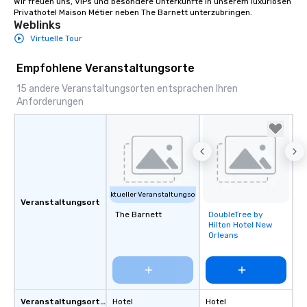
Wir freuen uns, VIPs und besondere Unterkünfte in unserem luxuriösen 
Privathotel Maison Métier neben The Barnett unterzubringen.
Weblinks
Virtuelle Tour
Empfohlene Veranstaltungsorte
15 andere Veranstaltungsorten entsprachen Ihren
Anforderungen
Aktueller Veranstaltungsort
Veranstaltungsort
The Barnett
DoubleTree by
Removed from
Hilton Hotel New
favorites
Orleans
Veranstaltungsortstyp
Hotel
Hotel