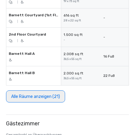
19 x 73 sq ft
|
Barnett Courtyard (1st Floor)
616 sq ft
-
28 x 22 sq ft
|
2nd Floor Courtyard
1.500 sq ft
-
-
|
Barnett Hall A
2.008 sq ft
16 Fuß
36,5 x 55 sq ft
Barnett Hall B
2.000 sq ft
22 Fuß
36,5 x 55 sq ft
Alle Räume anzeigen (21)
Gästezimmer
Gesamtzahl an Übernachtungen