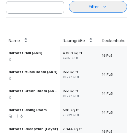
Filter
Name
Raumgröße
Deckenhöhe
Barnett Hall (A&B)
4.000 sq ft
16 Fuß
73 x 55 sq ft
Barnett Music Room (A&B)
966 sq ft
14 Fuß
42 x 23 sq ft
Barnett Green Room (A&B)
966 sq ft
14 Fuß
42 x 23 sq ft
Barnett Dining Room
690 sq ft
14 Fuß
28 x 21 sq ft
|
Barnett Reception (Foyer)
2.044 sq ft
16 Fuß