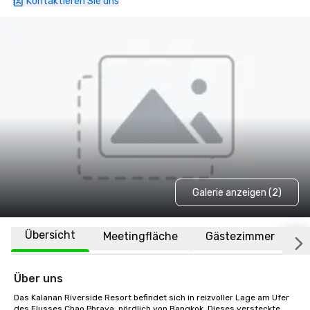
Kontaktieren Sie uns
Galerie anzeigen (2)
Übersicht
Meetingfläche
Gästezimmer
O
Über uns
Das Kalanan Riverside Resort befindet sich in reizvoller Lage am Ufer 
des Flusses Chao Phraya, nördlich von Bangkok. Dieses versteckte 