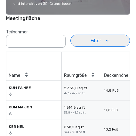
und interaktiven 3D-Grundrissen.
Meetingfläche
Teilnehmer
Filter
Name
Raumgröße
Deckenhöhe
KUM PA NEE
2.335,8 sq ft
14,8 Fuß
47,6 x 49,2 sq ft
KUM MA JON
1.614,6 sq ft
11,5 Fuß
32,8 x 45,9 sq ft
KER NEL
538,2 sq ft
10,2 Fuß
16,4 x 32,8 sq ft