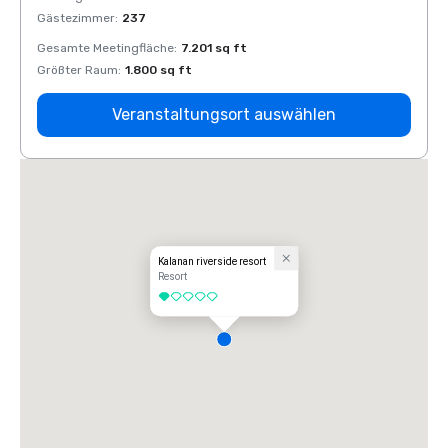
Gästezimmer
:
237
Gäste
Gesamte Meetingfläche
:
7.201 sq ft
Gesam
Größter Raum
:
1.800 sq ft
Größt
Veranstaltungsort auswählen
Kalanan riverside resort
Resort
1 von 5