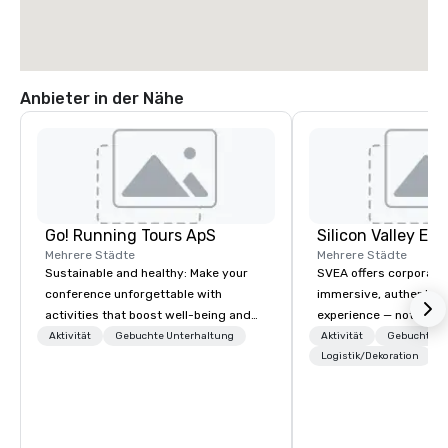
Anbieter in der Nähe
Go! Running Tours ApS
Mehrere Städte
Mehrere Städte
Sustainable and healthy: Make your
SVEA offers corporate
conference unforgettable with
immersive, authentic S
activities that boost well-being and
experience — not a tour
lower carbon footprints. Explore the
transformation. We de
Aktivität
Gebuchte Unterhaltung
Aktivität
Gebuchte U
world on the run with expert local
facilitate custom exec
Logistik/Dekoration
running guides.
tours, learning session
workshops, leadership
behind-the-scenes tec
experiences for visiti