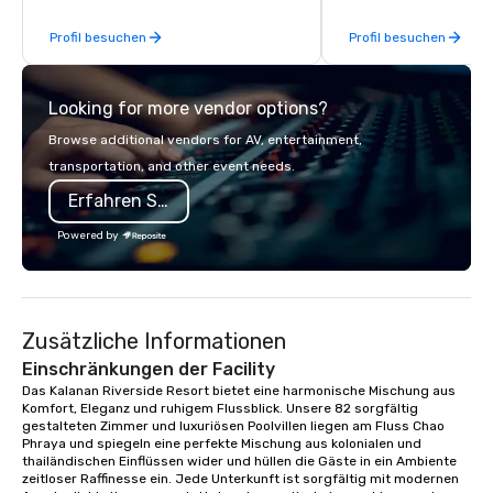
incentive groups, and
Profil besuchen
Profil besuchen
offsites. Whether your
think like a Silicon Val
explore the mindsets d
Looking for more vendor options?
world's fastest-growi
or walk away with a pr
Browse additional vendors for AV, entertainment,
innovation playbook, S
transportation, and other event needs.
programming that is 
Erfahren Sie mehr
substantive, and uniqu
the Valley. Ideal for g
Powered by
Fully customizable by 
seniority, and objectiv
Zusätzliche Informationen
Einschränkungen der Facility
Das Kalanan Riverside Resort bietet eine harmonische Mischung aus 
Komfort, Eleganz und ruhigem Flussblick. Unsere 82 sorgfältig 
gestalteten Zimmer und luxuriösen Poolvillen liegen am Fluss Chao 
Phraya und spiegeln eine perfekte Mischung aus kolonialen und 
thailändischen Einflüssen wider und hüllen die Gäste in ein Ambiente 
zeitloser Raffinesse ein. Jede Unterkunft ist sorgfältig mit modernen 