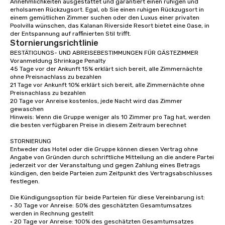
Annehmlichkeiten ausgestattet und garantiert einen ruhigen und 
erholsamen Rückzugsort. Egal, ob Sie einen ruhigen Rückzugsort in 
einem gemütlichen Zimmer suchen oder den Luxus einer privaten 
Poolvilla wünschen, das Kalanan Riverside Resort bietet eine Oase, in 
der Entspannung auf raffinierten Stil trifft.
Stornierungsrichtlinie
BESTÄTIGUNGS- UND ABREISEBESTIMMUNGEN FÜR GÄSTEZIMMER

Voranmeldung Shrinkage Penalty

45 Tage vor der Ankunft 15% erklärt sich bereit, alle Zimmernächte 
ohne Preisnachlass zu bezahlen

21 Tage vor Ankunft 10% erklärt sich bereit, alle Zimmernächte ohne 
Preisnachlass zu bezahlen

20 Tage vor Anreise kostenlos, jede Nacht wird das Zimmer 
gewaschen

Hinweis: Wenn die Gruppe weniger als 10 Zimmer pro Tag hat, werden 
die besten verfügbaren Preise in diesem Zeitraum berechnet

STORNIERUNG

Entweder das Hotel oder die Gruppe können diesen Vertrag ohne 
Angabe von Gründen durch schriftliche Mitteilung an die andere Partei 
jederzeit vor der Veranstaltung und gegen Zahlung eines Betrags 
kündigen, den beide Parteien zum Zeitpunkt des Vertragsabschlusses 
festlegen.

Die Kündigungsoption für beide Parteien für diese Vereinbarung ist:

· 30 Tage vor Anreise: 50% des geschätzten Gesamtumsatzes 
werden in Rechnung gestellt

· 20 Tage vor Anreise: 100% des geschätzten Gesamtumsatzes 