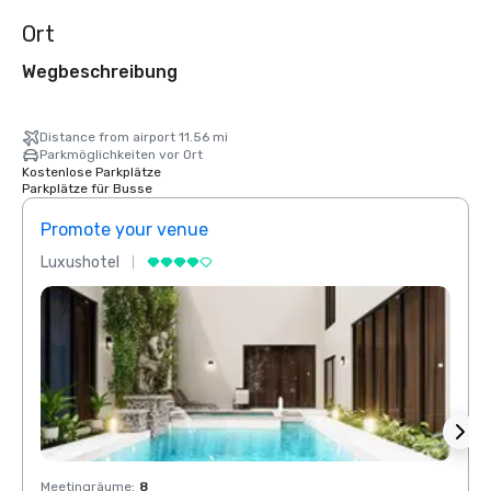
Ort
Wegbeschreibung
Distance from airport 11.56 mi
Parkmöglichkeiten vor Ort
Kostenlose Parkplätze
Parkplätze für Busse
Promote your venue
Prom
Luxushotel
Luxus
Meetingräume
:
8
Meeti