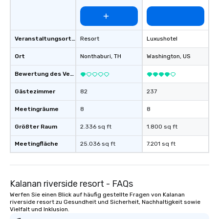
Veranstaltungsortstyp
Resort
Luxushotel
Ort
Nonthaburi
, TH
Washington
, US
Bewertung des Veranstaltungsortes
Gästezimmer
82
237
Meetingräume
8
8
Größter Raum
2.336 sq ft
1.800 sq ft
Meetingfläche
25.036 sq ft
7.201 sq ft
Kalanan riverside resort - FAQs
Werfen Sie einen Blick auf häufig gestellte Fragen von Kalanan
riverside resort zu Gesundheit und Sicherheit, Nachhaltigkeit sowie
Vielfalt und Inklusion.