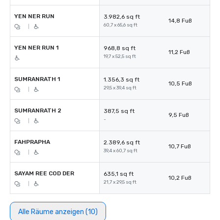
ํYEN NER RUN
3.982,6 sq ft
14,8 Fuß
60,7 x 65,6 sq ft
|
YEN NER RUN 1
968,8 sq ft
11,2 Fuß
19,7 x 52,5 sq ft
SUMRANRATH 1
1.356,3 sq ft
10,5 Fuß
29,5 x 39,4 sq ft
|
SUMRANRATH 2
387,5 sq ft
9,5 Fuß
-
|
FAHPRAPHA
2.389,6 sq ft
10,7 Fuß
39,4 x 60,7 sq ft
|
SAYAM REE COD DER
635,1 sq ft
10,2 Fuß
21,7 x 29,5 sq ft
|
Alle Räume anzeigen (10)