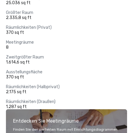
25.036 sq ft
Größter Raum
2.335,8 sq ft
Räumlichkeiten (Privat)
370 sq ft
Meetingräume
8
Zweitgrößter Raum
1.614,6 sq ft
Ausstellungsfläche
370 sq ft
Räumlichkeiten (Halbprivat)
2.175 sq ft
Räumlichkeiten (Draußen)
1.287 sq ft
Entdecken Sie Meetingräume
Finden Sie den perfekten Raum mit Einrichtungsdiagrammen