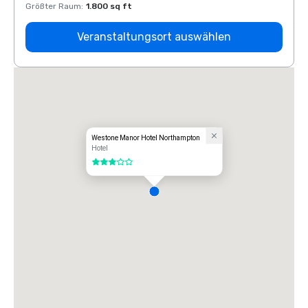
Größter Raum
:
1.800 sq ft
Größt
Veranstaltungsort auswählen
Westone Manor Hotel Northampton
Hotel
3 von 5