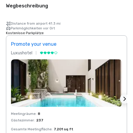
Wegbeschreibung
Distance from airport 41.3 mi
Parkmöglichkeiten vor Ort
Kostenlose Parkplätze
Promote your venue
Prom
Luxushotel
Luxus
Meetingräume
:
8
Meeti
Gästezimmer
:
237
Gäste
Gesamte Meetingfläche
:
7.201 sq ft
Gesam