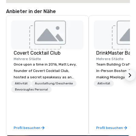
Anbieter in der Nähe
Covert Cocktail Club
Mehrere Städte
Mehrere Städte
Once upon a time in 2016, Matt Levy,
Team Building Craft Co
founder of Covert Cocktail Club,
In-Person Boston. Our Cocktail-
hosted a secret speakeasy as an
making Mixology class 
intimate place for strangers to gather
complete turnkey solut
Aktivität
Ausstattung/Geschenke
Aktivität
in his home. The only way to find out
Bevorzugtes Personal
next group event or b
about it was via word of mouth. No
experience. We have an exceptional
address was given, the only clue
event space with an a
being a sign placed in the window,
perfect for social gatherings
“Cocktails Here”. A lot of people
options are available.
thought it was pretty cool, even
Profil besuchen
Profil besuchen
before The New York Times wrote
about it. But that was all pre-