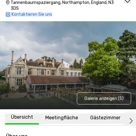
Tannenbaumspaziergang, Northampton, England, N3
3DS
Kontaktieren Sie uns
Galerie anzeigen (5)
Übersicht
Meetingfläche
Gästezimmer
O