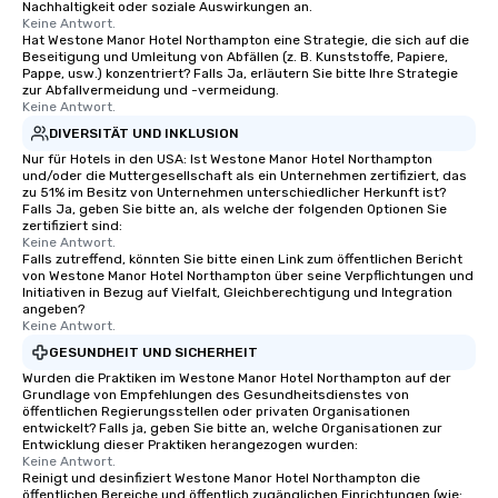
Nachhaltigkeit oder soziale Auswirkungen an.
Keine Antwort.
Hat Westone Manor Hotel Northampton eine Strategie, die sich auf die
Beseitigung und Umleitung von Abfällen (z. B. Kunststoffe, Papiere,
Pappe, usw.) konzentriert? Falls Ja, erläutern Sie bitte Ihre Strategie
zur Abfallvermeidung und -vermeidung.
Keine Antwort.
DIVERSITÄT UND INKLUSION
Nur für Hotels in den USA: Ist Westone Manor Hotel Northampton
und/oder die Muttergesellschaft als ein Unternehmen zertifiziert, das
zu 51% im Besitz von Unternehmen unterschiedlicher Herkunft ist?
Falls Ja, geben Sie bitte an, als welche der folgenden Optionen Sie
zertifiziert sind:
Keine Antwort.
Falls zutreffend, könnten Sie bitte einen Link zum öffentlichen Bericht
von Westone Manor Hotel Northampton über seine Verpflichtungen und
Initiativen in Bezug auf Vielfalt, Gleichberechtigung und Integration
angeben?
Keine Antwort.
GESUNDHEIT UND SICHERHEIT
Wurden die Praktiken im Westone Manor Hotel Northampton auf der
Grundlage von Empfehlungen des Gesundheitsdienstes von
öffentlichen Regierungsstellen oder privaten Organisationen
entwickelt? Falls ja, geben Sie bitte an, welche Organisationen zur
Entwicklung dieser Praktiken herangezogen wurden:
Keine Antwort.
Reinigt und desinfiziert Westone Manor Hotel Northampton die
öffentlichen Bereiche und öffentlich zugänglichen Einrichtungen (wie: