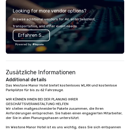
pandemic, and this is a new era.
Looking for more vendor options?
Liberated from the confines of a
single location, Covert Cocktail Club
Browse additional vendors for AV, entertainment,
now brings the speakeasy right to
transportation, and other event needs.
your door—be it at your home, office,
Erfahren Sie mehr
bar mitzvah, dinner party,
bachelor/ette party or anywhere you
Powered by
choose!
Zusätzliche Informationen
Additional details
Das Westone Manor Hotel bietet kostenloses WLAN und kostenlose 
Parkplätze für bis zu 62 Fahrzeuge. 

WIR KÖNNEN IHNEN BEI DER PLANUNG IHRER 
GESCHÄFTSVERANSTALTUNG HELFEN

Wir stellen maßgeschneiderte Pakete zusammen, die Ihren 
Anforderungen entsprechen. Sie haben einen engagierten Mitarbeiter, 
der Sie in allen Planungsphasen unterstützt.

Im Westone Manor Hotel ist es uns wichtig, dass Sie sich entspannen 