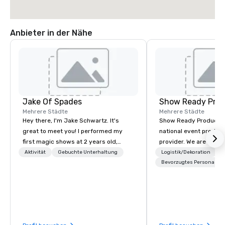
Anbieter in der Nähe
Jake Of Spades
Show Ready Prod
Mehrere Städte
Mehrere Städte
Hey there, I'm Jake Schwartz. It's
Show Ready Production
great to meet you! I performed my
national event product
first magic shows at 2 years old,
provider. We are your 
making my food “disappear” for my
production partner fro
Aktivität
Gebuchte Unterhaltung
Logistik/Dekoration
parents at every meal. I quickly
finish. Our team is ded
Bevorzugtes Personal
became obsessed with the moments
making sure we begin w
a magic trick could create. | However,
and leave you and you
not everyone enjoys being “FOOLED”
inspired by the experi
over and over by a kid, so I learned
how to tell STORIES through my