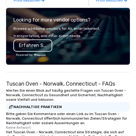
Profil besuchen
Profil besuchen
magic. Suddenly, people weren’t
made to be the FOOL, they were PART
of a STORY. | Since then, I've won
Looking for more vendor options?
international awards, appeared on
television over 70 times, performed in
Browse additional vendors for AV, entertainment,
3 World Tours with the most viral
transportation, and other event needs.
sports team on the planet as The
Erfahren Sie mehr
Savannah Bananas’ Magician First
Base Coach, and subsequently
Powered by
launched my very own theater tour -
"The Game Changing Magic Tour: The
World's Only Magic Show For Sports
Fans." | This personable, up-beat, and
Tuscan Oven - Norwalk, Connecticut - FAQs
experiential style of magic allowed me
to help companies listed on the
Werfen Sie einen Blick auf häufig gestellte Fragen von Tuscan Oven -
Norwalk, Connecticut zu Gesundheit und Sicherheit, Nachhaltigkeit
fortune-500, mom-and-pop
sowie Vielfalt und Inklusion.
businesses, new start-ups, Major
NACHHALTIGE PRAKTIKEN
League sports teams, World-Series
Bitte geben Sie Kommentare oder einen Link zu im Tuscan Oven -
Champions, A-List celebrities, and
Norwalk, Connecticut öffentlich kommunizierten Zielen/Strategien für
private groups across the country
Nachhaltigkeit oder soziale Auswirkungen an.
Keine Antwort.
break down walls, get to know each
Hat Tuscan Oven - Norwalk, Connecticut eine Strategie, die sich auf
other, and create LASTING memories