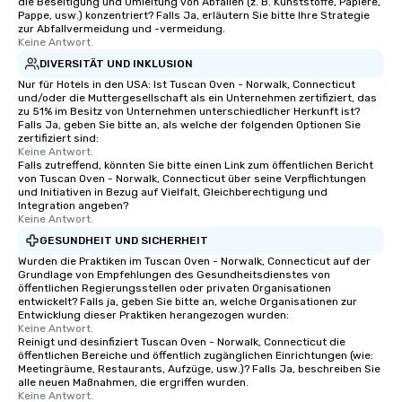
die Beseitigung und Umleitung von Abfällen (z. B. Kunststoffe, Papiere,
through magic. | If you're looking for a
Pappe, usw.) konzentriert? Falls Ja, erläutern Sie bitte Ihre Strategie
zur Abfallvermeidung und -vermeidung.
personable, engaging, and mind
Keine Antwort.
blowing experience for your group -
DIVERSITÄT UND INKLUSION
send me/my team a message!
Nur für Hotels in den USA: Ist Tuscan Oven - Norwalk, Connecticut
und/oder die Muttergesellschaft als ein Unternehmen zertifiziert, das
zu 51% im Besitz von Unternehmen unterschiedlicher Herkunft ist?
Falls Ja, geben Sie bitte an, als welche der folgenden Optionen Sie
zertifiziert sind:
Keine Antwort.
Falls zutreffend, könnten Sie bitte einen Link zum öffentlichen Bericht
von Tuscan Oven - Norwalk, Connecticut über seine Verpflichtungen
und Initiativen in Bezug auf Vielfalt, Gleichberechtigung und
Integration angeben?
Keine Antwort.
GESUNDHEIT UND SICHERHEIT
Wurden die Praktiken im Tuscan Oven - Norwalk, Connecticut auf der
Grundlage von Empfehlungen des Gesundheitsdienstes von
öffentlichen Regierungsstellen oder privaten Organisationen
entwickelt? Falls ja, geben Sie bitte an, welche Organisationen zur
Entwicklung dieser Praktiken herangezogen wurden:
Keine Antwort.
Reinigt und desinfiziert Tuscan Oven - Norwalk, Connecticut die
öffentlichen Bereiche und öffentlich zugänglichen Einrichtungen (wie:
Meetingräume, Restaurants, Aufzüge, usw.)? Falls Ja, beschreiben Sie
alle neuen Maßnahmen, die ergriffen wurden.
Keine Antwort.