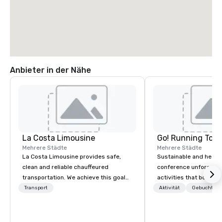
Anbieter in der Nähe
La Costa Limousine
Go! Running Tour
Mehrere Städte
Mehrere Städte
La Costa Limousine provides safe,
Sustainable and healt
clean and reliable chauffeured
conference unforgetta
transportation. We achieve this goal
activities that boost 
with highly trained chauffeurs, the
lower carbon footprint
Transport
Aktivität
Gebuchte U
newest vehicles available and a
world on the run with e
commitment to Five Star service. The
running guides.
difference between La Costa