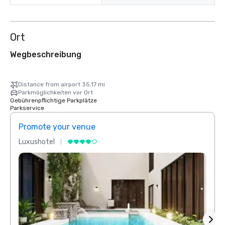
Ort
Wegbeschreibung
Distance from airport 35.17 mi
Parkmöglichkeiten vor Ort
Gebührenpflichtige Parkplätze
Parkservice
Promote your venue
Prom
Luxushotel
Luxus