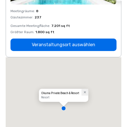
Meetingräume
:
8
Meeti
Gästezimmer
:
237
Gäste
Gesamte Meetingfläche
:
7.201 sq ft
Gesam
Größter Raum
:
1.800 sq ft
Größt
Veranstaltungsort auswählen
Okuma Private Beach & Resort
Resort