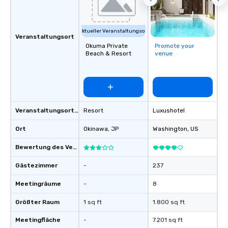
Aktueller Veranstaltungsort
Veranstaltungsort
Okuma Private
Promote your
Beach & Resort
venue
Veranstaltungsortstyp
Resort
Luxushotel
Ort
Okinawa
, JP
Washington
, US
Bewertung des Veranstaltungsortes
Gästezimmer
-
237
Meetingräume
-
8
Größter Raum
1 sq ft
1.800 sq ft
Meetingfläche
-
7.201 sq ft