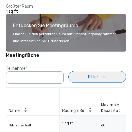
Größter Raum
1 sq ft
Entdecken Sie Meetingräume
Finden Sie den perfekten Raum mit Einrichtungsdiagrammen
und interaktiven 3D-Grundrissen.
Meetingfläche
Teilnehmer
Filter
Maximale
Name
Raumgröße
Kapazität
1 sq ft
Hibiscus hall
60
-