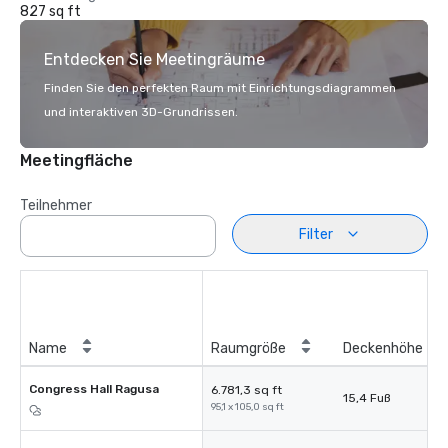
827 sq ft
Entdecken Sie Meetingräume
Finden Sie den perfekten Raum mit Einrichtungsdiagrammen
und interaktiven 3D-Grundrissen.
Meetingfläche
Teilnehmer
Filter
Name
Raumgröße
Deckenhöhe
Congress Hall Ragusa
6.781,3 sq ft
15,4 Fuß
95,1 x 105,0 sq ft