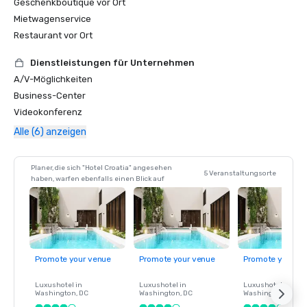
Geschenkboutique vor Ort
Mietwagenservice
Restaurant vor Ort
Dienstleistungen für Unternehmen
A/V-Möglichkeiten
Business-Center
Videokonferenz
Alle (6) anzeigen
Planer, die sich "Hotel Croatia" angesehen
5 Veranstaltungsorte
haben, warfen ebenfalls einen Blick auf
Promote your venue
Promote your venue
Promote your ve
Luxushotel in
Luxushotel in
Luxushotel in
Washington
, DC
Washington
, DC
Washington
, DC