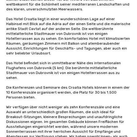
weltbekannt für die Schönheit seiner mediterranen Landschaften und 
des klaren, unverschmutzten Meerwassers.

Das Hotel Croatia liegt in einer wunderschönen Lage auf einer 
Halbinsel mit Blick auf die Adria auf der einen Seite und die malerische 
antike Stadt Cavtat auf der anderen Seite. Die weltberühmte 
mittelalterliche Stadtmauer von Dubrovnik ist von einigen 
Hotelterrassen aus zu sehen. Ein komfortables Hotel mit klimatisierten 
Räumen, geräumigen Zimmern mit Balkon und atemberaubender 
Aussicht, Einrichtungen für Geschäfts- und Tagungen, aber auch ein 
sehr beliebter Urlaubsort.

Das Hotel befindet sich in unmittelbarer Nähe des internationalen 
Flughafens von Dubrovnik (5 km). Die berühmte mittelalterliche 
Stadtmauer von Dubrovnik ist von einigen Hotelterrassen aus zu 
sehen.

Die Konferenzen und Seminare des Croatia Hotels können in einem der 
10 Konferenzsäle organisiert werden, die Platz für 30 bis 1.500 
Personen bieten.

Wir verfügen über nicht weniger als zehn Konferenzsäle und eine 
Auswahl an unterschiedlich großen Räumen, die sich ideal für 
Breakout-Sitzungen, kleinere Besprechungen und unaufdringliche 
Diskussionen eignen. Im gesamten Gebäude können Freiflächen für 
Ausstellungen eingerichtet werden, während unsere modernen 
Sonnenterrassen mit ihrer herrlichen Aussicht für Empfänge und 
Abendessen zur Verfügung stehen. Wir haben sowohl Innen- als auch 