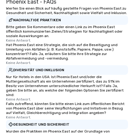
Phoenix East - FAQs
Werfen Sie einen Blick auf häufig gestellte Fragen von Phoenix East zu
Gesundheit und Sicherheit, Nachhaltigkeit sowie Vielfalt und Inklusion.
NACHHALTIGE PRAKTIKEN
Bitte geben Sie Kommentare oder einen Link zu im Phoenix East
öffentlich kommunizierten Zielen/Strategien für Nachhaltigkeit oder
soziale Auswirkungen an.
Keine Antwort.
Hat Phoenix East eine Strategie, die sich auf die Beseitigung und
Umleitung von Abfällen (z. B. Kunststoffe, Papiere, Pappe, usw.)
konzentriert? Falls Ja, erläutern Sie bitte Ihre Strategie zur
Abfallvermeidung und -vermeidung.
Keine Antwort.
DIVERSITÄT UND INKLUSION
Nur für Hotels in den USA: Ist Phoenix East und/oder die
Muttergesellschaft als ein Unternehmen zertifiziert, das zu 51% im
Besitz von Unternehmen unterschiedlicher Herkunft ist? Falls Ja,
geben Sie bitte an, als welche der folgenden Optionen Sie zertifiziert
sind:
Keine Antwort.
Falls zutreffend, könnten Sie bitte einen Link zum öffentlichen Bericht
von Phoenix East über seine Verpflichtungen und Initiativen in Bezug
auf Vielfalt, Gleichberechtigung und Integration angeben?
Keine Antwort.
GESUNDHEIT UND SICHERHEIT
Wurden die Praktiken im Phoenix East auf der Grundlage von