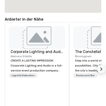
Anbieter in der Nähe
Corporate Lighting and Audio
The Constellatio
Mehrere Städte
Birmingham
CREATE A LASTING IMPRESSION
Step into a world of e
Corporate Lighting and Audio is a full-
possibilities. City Clu
service event production company
the city's leading com
specializing in concerts, conferences,
purpose and connection
Logistik/Dekoration
Restaurant/Bar
conventions, festivals, meetings, and
of the downtown busine
special events. Our dynamic technical
31 floors in the sky, 
experts creatively transform spaces
guests embark on culi
into unique visual, tonal, and phonic
adventures, experienc
experiences that make lasting
networking, host elev
impressions on audiences.
and events, and engage