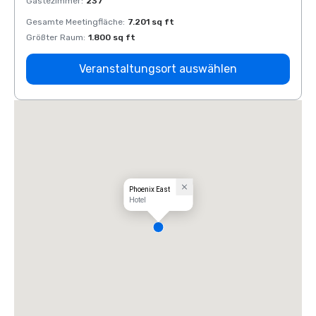
Gästezimmer
:
237
Gäste
Gesamte Meetingfläche
:
7.201 sq ft
Gesam
Größter Raum
:
1.800 sq ft
Größt
Veranstaltungsort auswählen
Phoenix East
Hotel