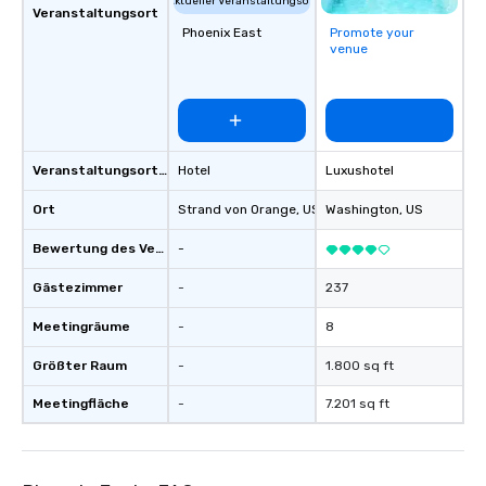
Aktueller Veranstaltungsort
Veranstaltungsort
Phoenix East
Promote your
venue
Veranstaltungsortstyp
Hotel
Luxushotel
Ort
Strand von Orange
, US
Washington
, US
Bewertung des Veranstaltungsortes
-
Gästezimmer
-
237
Meetingräume
-
8
Größter Raum
-
1.800 sq ft
Meetingfläche
-
7.201 sq ft