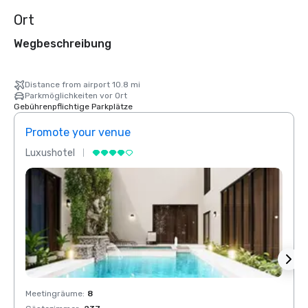
Ort
Wegbeschreibung
Distance from airport 10.8 mi
Parkmöglichkeiten vor Ort
Gebührenpflichtige Parkplätze
Promote your venue
Prom
Luxushotel
Luxus
Meetingräume
:
8
Meeti