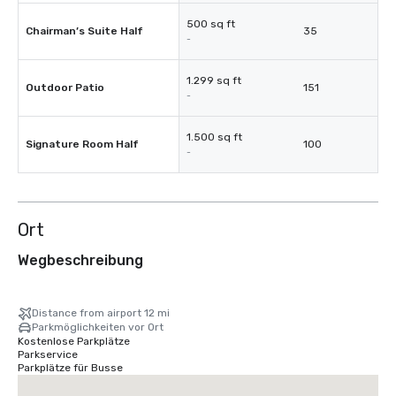
500 sq ft
Chairman’s Suite Half
35
-
1.299 sq ft
Outdoor Patio
151
-
1.500 sq ft
Signature Room Half
100
-
Ort
Wegbeschreibung
Distance from airport 12 mi
Parkmöglichkeiten vor Ort
Kostenlose Parkplätze
Parkservice
Parkplätze für Busse