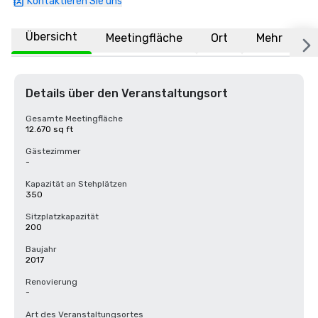
Kontaktieren Sie uns
Übersicht
Meetingfläche
Ort
Mehr
F
Details über den Veranstaltungsort
Gesamte Meetingfläche
12.670 sq ft
Gästezimmer
-
Kapazität an Stehplätzen
350
Sitzplatzkapazität
200
Baujahr
2017
Renovierung
-
Art des Veranstaltungsortes