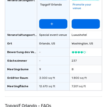
Veranstaltungsort
Topgolf Orlando
Promote your
venue
Veranstaltungsortstyp
Special event venue
Luxushotel
Ort
Orlando
, US
Washington
, US
Bewertung des Veranstaltungsortes
-
Gästezimmer
-
237
Meetingräume
9
8
Größter Raum
3.000 sq ft
1.800 sq ft
Meetingfläche
12.670 sq ft
7.201 sq ft
Topgolf Orlando - FAQs