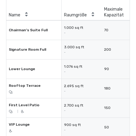
Maximale
Name
Raumgröße
Kapazität
1.000 sq ft
Chairman’s Suite Full
70
-
3.000 sq ft
Signature Room Full
200
-
1.076 sq ft
Lower Lounge
90
-
Rooftop Terrace
2.695 sq ft
180
-
First Level Patio
2.700 sq ft
150
-
|
VIP Lounge
900 sq ft
50
-