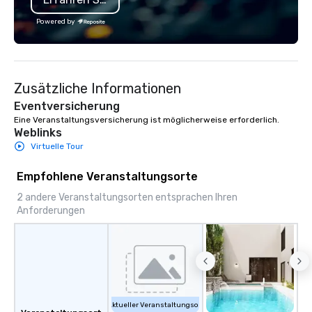
marketing, social, and
Powered by
channels. From multi-
to executive headshot
team scales to your ev
of contact, consistent 
Zusätzliche Informationen
market.
Eventversicherung
Eine Veranstaltungsversicherung ist möglicherweise erforderlich.
Weblinks
Virtuelle Tour
Empfohlene Veranstaltungsorte
2 andere Veranstaltungsorten entsprachen Ihren
Anforderungen
Aktueller Veranstaltungsort