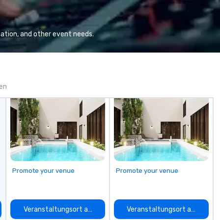
corporate offsites. Whether your
group wants to think like a Silicon
Valley founder, explore the
mindsets driving the world's
ation, and other event needs.
fastest-growing companies, or
walk away with a practical
innovation playbook, SVEA
delivers programming that is
memorable, substantive, and
gen
uniquely rooted in the Valley. Ideal
for groups of 10–200. Fully
customizable by industry,
seniority, and objectives.
Promote your venue
Promote your venue
auswählen
Veranstaltungsort auswählen
Veranstaltungsort auswähle