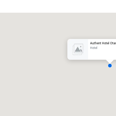
Promote your venue
uxushotel
Authent Hotel Ota
Hotel
eetingräume
:
Gästezimmer
:
7
220
esamte Meetingfläche
:
Größter Raum
:
2.000 sq ft
4.100 sq ft
Veranstaltungsort auswählen