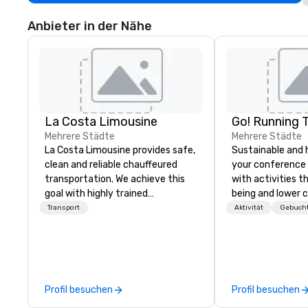
Anbieter in der Nähe
La Costa Limousine
Go! Running 
Mehrere Städte
Mehrere Städte
La Costa Limousine provides safe,
Sustainable and 
clean and reliable chauffeured
your conference
transportation. We achieve this
with activities t
goal with highly trained
being and lower c
chauffeurs, the newest vehicles
Explore the world
Transport
Aktivität
Gebucht
available and a commitment to
expert local runn
Five Star service. The difference
between La Costa Limousine and
other companies can be explained
using one word – quality. From our
Profil besuchen
Profil besuchen
perfectly maintained fleet of late