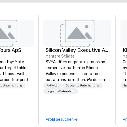
Tours ApS
Silicon Valley Executive Academy
Mehrere Städte
Me
healthy: Make
SVEA offers corporate groups an
Co
 unforgettable
immersive, authentic Silicon
cy
hat boost well-
Valley experience — not a tour,
Th
arbon footprints.
but a transformation. We design
Tr
 on the run with
and facilitate custom executive
1
e Unterhaltung
Aktivität
Gebuchte Unterhaltung
Tr
ing guides.
innovation tours, learning
Logistik/Dekoration
sessions, innovation workshops,
leadership intensives, and behind-
the-scenes tech culture
experiences for visiting
Profil besuchen
Pr
delegations, incentive groups, and