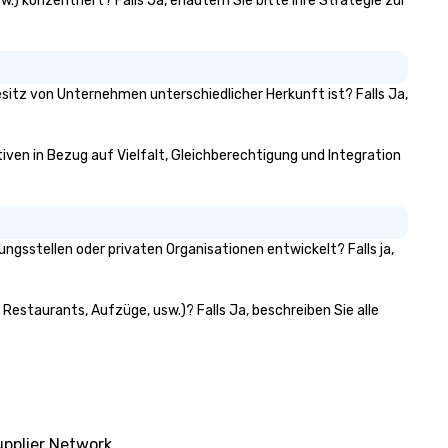
.) konzentriert? Falls Ja, erläutern Sie bitte Ihre Strategie zur
esitz von Unternehmen unterschiedlicher Herkunft ist? Falls Ja,
tiven in Bezug auf Vielfalt, Gleichberechtigung und Integration
gsstellen oder privaten Organisationen entwickelt? Falls ja,
Restaurants, Aufzüge, usw.)? Falls Ja, beschreiben Sie alle
pplier Network.