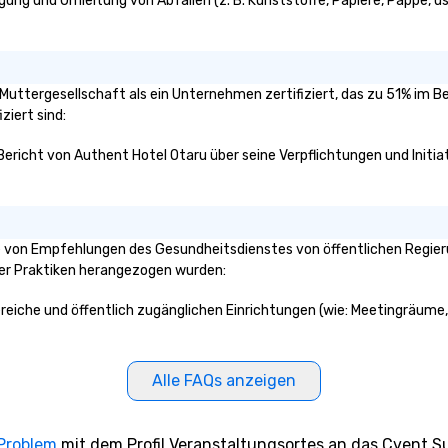
gung und Umleitung von Abfällen (z. B. Kunststoffe, Papiere, Pappe, usw
e Muttergesellschaft als ein Unternehmen zertifiziert, das zu 51% im B
ziert sind:
 Bericht von Authent Hotel Otaru über seine Verpflichtungen und Initia
 von Empfehlungen des Gesundheitsdienstes von öffentlichen Regierun
ser Praktiken herangezogen wurden:
ereiche und öffentlich zugänglichen Einrichtungen (wie: Meetingräume, 
Alle FAQs anzeigen
 Problem
mit dem Profil Veranstaltungsortes an das Cvent Su