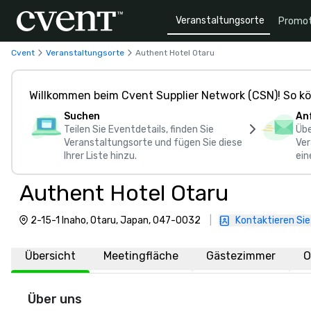
Veranstaltungsorte
Promot
Cvent
Veranstaltungsorte
Authent Hotel Otaru
Willkommen beim Cvent Supplier Network (CSN)! So kö
Suchen
An
Teilen Sie Eventdetails, finden Sie
Übe
Veranstaltungsorte und fügen Sie diese
Ver
Ihrer Liste hinzu.
ein
Authent Hotel Otaru
2-15-1 Inaho, Otaru, Japan, 047-0032
|
Kontaktieren Sie
Übersicht
Meetingfläche
Gästezimmer
O
Über uns