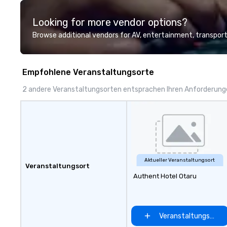
model luxury vehicles to the
highly experienced and
Looking for more vendor options?
professional team of chauffeurs
and support staff; you will know
Browse additional vendors for AV, entertainment, transport
quality when you travel with La
Costa Limousine.
Empfohlene Veranstaltungsorte
2 andere Veranstaltungsorten entsprachen Ihren Anforderun
Aktueller Veranstaltungsort
Veranstaltungsort
Authent Hotel Otaru
Veranstaltungsort 