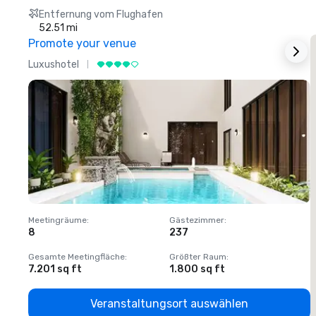
Entfernung vom Flughafen
52.51 mi
Promote your venue
Luxushotel
L
Meetingräume
:
Gästezimmer
:
M
8
237
1
Gesamte Meetingfläche
:
Größter Raum
:
G
7.201 sq ft
1.800 sq ft
1
Veranstaltungsort auswählen