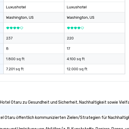
Luxushotel
Luxushotel
Washington
, US
Washington
, US
237
220
8
17
1.800 sq ft
4.100 sq ft
7.201 sq ft
12.000 sq ft
Hotel Otaru zu Gesundheit und Sicherheit, Nachhaltigkeit sowie Vielfal
l Otaru öffentlich kommunizierten Zielen/Strategien für Nachhaltigk