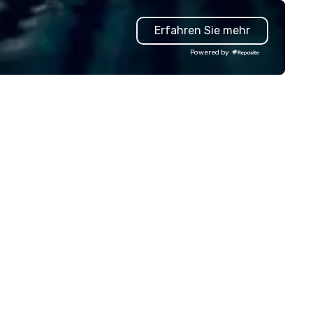
most innovative events for y
guests: design. - Finally, we tie
Erfahren Sie mehr
all together to create a bran
interactive experience struc
Powered by
around your vision and goals:
deliver. - russell harris EVENT
GROUP is a certified diversity
company and committed par
that will bring your vision for
events to life. Listening is an
important skill that is often
forgotten in relationships, wh
is why it’s our goal to provide
exceptional service throughou
stages of the event product
process by listening to your 
objectives and goals and the
delivering on them. By utilizin
the most current trends in e
technology and our countles
resources in the industry, we w
n
bring the experience to life f