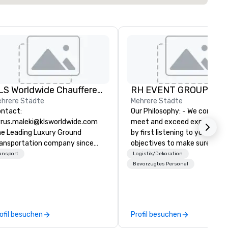
KLS Worldwide Chauffered Services
RH EVENT GROUP, Inc.
hrere Städte
Mehrere Städte
ntact:
Our Philosophy: - We consistently
rus.maleki@klsworldwide.com
meet and exceed expectatio
e Leading Luxury Ground
by first listening to your
ansportation company since
objectives to make sure you 
998
the return on the experience
ansport
Logistik/Dekoration
you’re looking for in an event,
Bevorzugtes Personal
meeting, or general session:
define. - Next, we utilize our
creative juices and backgroun
the corporate and entertain
ofil besuchen
Profil besuchen
industries to conceptualize t