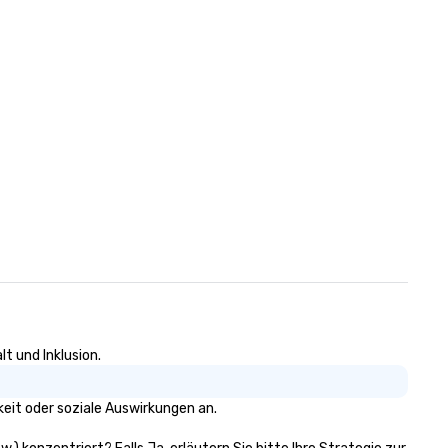
your event while staying with
budget. Some of our areas of
expertise and service include: 
cmp event managers o brand
experiences & activations o
custom environmental design 
light design o audio visual & 
o content strategy o busines
theater production o production
design & management o contract
negotiations o registration
management o team building
events o trade show design and
production o international tr
planning
t und Inklusion.
eit oder soziale Auswirkungen an.