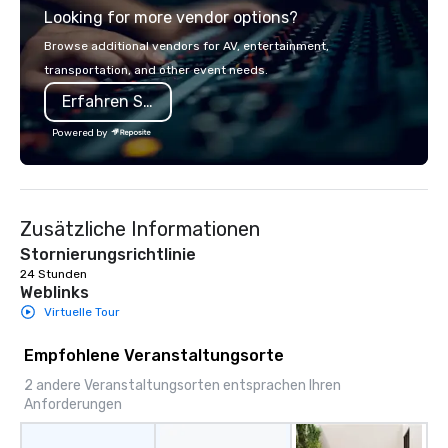
Looking for more vendor options?
you will know quality when you travel
with La Costa Limousine.
Browse additional vendors for AV, entertainment,
transportation, and other event needs.
Erfahren Sie mehr
Powered by
Zusätzliche Informationen
Stornierungsrichtlinie
24 Stunden
Weblinks
Virtuelle Tour
Empfohlene Veranstaltungsorte
2 andere Veranstaltungsorten entsprachen Ihren
Anforderungen