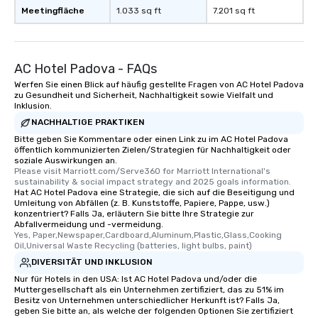
Meetingfläche
1.033 sq ft
7.201 sq ft
AC Hotel Padova - FAQs
Werfen Sie einen Blick auf häufig gestellte Fragen von AC Hotel Padova
zu Gesundheit und Sicherheit, Nachhaltigkeit sowie Vielfalt und
Inklusion.
NACHHALTIGE PRAKTIKEN
Bitte geben Sie Kommentare oder einen Link zu im AC Hotel Padova
öffentlich kommunizierten Zielen/Strategien für Nachhaltigkeit oder
soziale Auswirkungen an.
Please visit Marriott.com/Serve360 for Marriott International's 
sustainability & social impact strategy and 2025 goals information.
Hat AC Hotel Padova eine Strategie, die sich auf die Beseitigung und
Umleitung von Abfällen (z. B. Kunststoffe, Papiere, Pappe, usw.)
konzentriert? Falls Ja, erläutern Sie bitte Ihre Strategie zur
Abfallvermeidung und -vermeidung.
Yes, Paper,Newspaper,Cardboard,Aluminum,Plastic,Glass,Cooking 
Oil,Universal Waste Recycling (batteries, light bulbs, paint)
DIVERSITÄT UND INKLUSION
Nur für Hotels in den USA: Ist AC Hotel Padova und/oder die
Muttergesellschaft als ein Unternehmen zertifiziert, das zu 51% im
Besitz von Unternehmen unterschiedlicher Herkunft ist? Falls Ja,
geben Sie bitte an, als welche der folgenden Optionen Sie zertifiziert