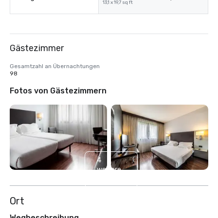
13,1 x 19,7 sq ft
Gästezimmer
Gesamtzahl an Übernachtungen
98
Fotos von Gästezimmern
4
weitere
anzeigen
Ort
Wegbeschreibung