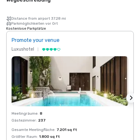
Distance from airport 37.28 mi
Parkmöglichkeiten vor Ort
Kostenlose Parkplätze
Promote your venue
Prom
Luxushotel
Luxus
Meetingräume
:
8
Meeti
Gästezimmer
:
237
Gäste
Gesamte Meetingfläche
:
7.201 sq ft
Gesam
Größter Raum
:
1.800 sq ft
Größt