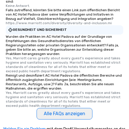
sind:
Keine Antwort.
Falls zutreffend, könnten Sie bitte einen Link zum öffentlichen Bericht
von AC Hotel Padova über seine Verpflichtungen und Initiativen in
Bezug auf Vielfalt, Gleichberechtigung und Integration angeben?
https://www.marriott.com/diversity/diversity-and-inclusion.mi
GESUNDHEIT UND SICHERHEIT
Wurden die Praktiken im AC Hotel Padova auf der Grundlage von
Empfehlungen des Gesundheitsdienstes von öffentlichen
Regierungsstellen oder privaten Organisationen entwickelt? Falls ja,
geben Sie bitte an, welche Organisationen zur Entwicklung dieser
Praktiken herangezogen wurden:
Yes, Marriott cares greatly about every guest's experience and takes 
hygiene and sanitation very seriously. Marriott has established strict 
standards of cleanliness for all of its hotels that either meet or 
exceed public health department regulations. 
Reinigt und desinfiziert AC Hotel Padova die öffentlichen Bereiche und
öffentlich zugänglichen Einrichtungen (wie: Meetingräume,
Restaurants, Aufzüge, usw.)? Falls Ja, beschreiben Sie alle neuen
Maßnahmen, die ergriffen wurden.
Yes, Marriott cares greatly about every guest's experience and takes 
hygiene and sanitation very seriously. Marriott has established strict 
standards of cleanliness for all of its hotels that either meet or 
exceed public health department regulations. 
Alle FAQs anzeigen