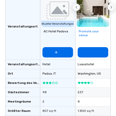
Aktueller Veranstaltungsort
Veranstaltungsort
AC Hotel Padova
Promote your
venue
Veranstaltungsortstyp
Hotel
Luxushotel
Ort
Padua
, IT
Washington
, US
Bewertung des Veranstaltungsortes
Gästezimmer
98
237
Meetingräume
2
8
Größter Raum
807 sq ft
1.800 sq ft