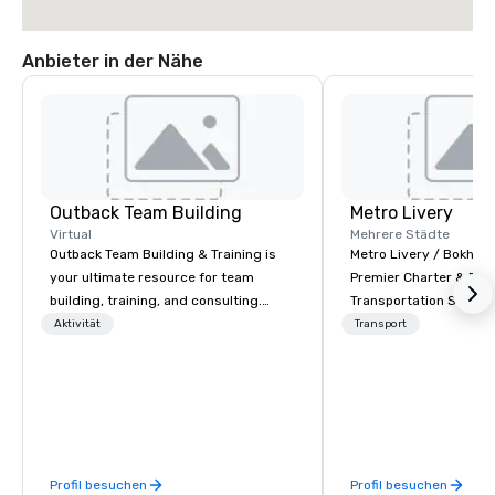
Anbieter in der Nähe
Outback Team Building
Metro Livery
Virtual
Mehrere Städte
Outback Team Building & Training is
Metro Livery / Bokhari
your ultimate resource for team
Premier Charter & Eve
building, training, and consulting.
Transportation Servin
Recommended by over 30,000+
with Style, Comfort & R
Aktivität
Transport
corporate groups across North
Whether you're planni
America, our 80+ solutions are
retreat, wedding celeb
available anywhere, anytime, for any
festival, or sporting e
sized group.
Coaches delivers sea
transportation solution
your needs. Based in N
Profil besuchen
Profil besuchen
serving all of Tenness