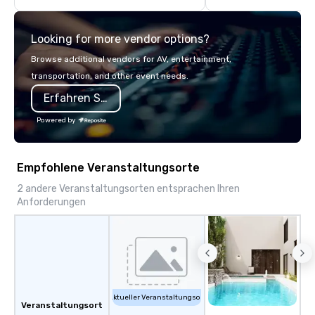
neighboring states. We
luxury charter buses, 
Looking for more vendor options?
shuttles, and private 
Why Event Planners C
Browse additional vendors for AV, entertainment,
Diverse Fleet: Sedans 
transportation, and other event needs.
passenger motor coa
Erfahren Sie mehr
Professional Drivers: T
profile events Custom
Powered by
Scheduling Branded Ex
Custom wraps & signag
Services: Champagne 
Empfohlene Veranstaltungsorte
carpet arrivals Ideal f
Events & Conferences
2 andere Veranstaltungsorten entsprachen Ihren
Anforderungen
Rehearsal Dinners Mus
Festivals Sports Team
& School Group Trips A
& Hotel Shuttles Servi
Tennessee and surroun
Aktueller Veranstaltungsort
Veranstaltungsort