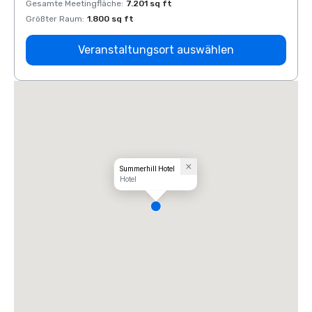
Gesamte Meetingfläche
:
7.201 sq ft
Gesam
Größter Raum
:
1.800 sq ft
Größt
Veranstaltungsort auswählen
Summerhill Hotel
Hotel