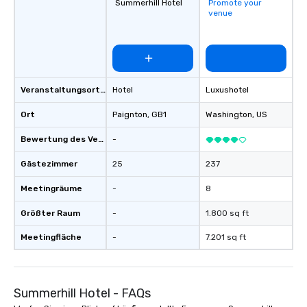
Summerhill Hotel
Promote your
venue
Veranstaltungsortstyp
Hotel
Luxushotel
Ort
Paignton
, GB1
Washington
, US
Bewertung des Veranstaltungsortes
-
Gästezimmer
25
237
Meetingräume
-
8
Größter Raum
-
1.800 sq ft
Meetingfläche
-
7.201 sq ft
Summerhill Hotel - FAQs