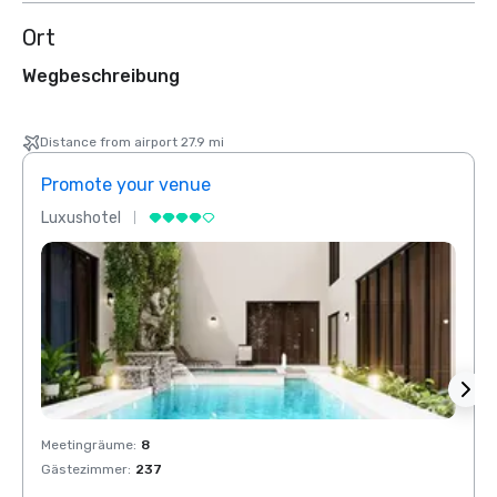
Ort
Wegbeschreibung
Distance from airport 27.9 mi
Promote your venue
Prom
Luxushotel
Luxus
Meetingräume
:
8
Meeti
Gästezimmer
:
237
Gäste