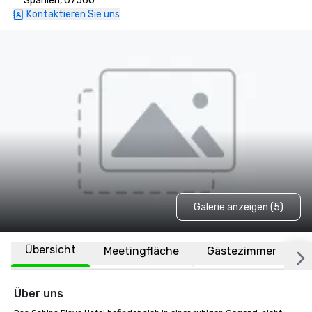
Spanien, 07560
Kontaktieren Sie uns
Galerie anzeigen (5)
Übersicht
Meetingfläche
Gästezimmer
O
Über uns