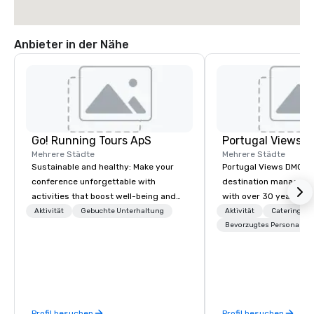
Anbieter in der Nähe
Go! Running Tours ApS
Portugal Views 
Mehrere Städte
Mehrere Städte
Sustainable and healthy: Make your
Portugal Views DMC is
conference unforgettable with
destination managem
activities that boost well-being and
with over 30 years of 
lower carbon footprints. Explore the
specializing in custom
Aktivität
Gebuchte Unterhaltung
Aktivität
Catering
world on the run with expert local
events, incentive pro
Bevorzugtes Personal
running guides.
group travel experien
Portugal. We are recog
meticulous attention to
commitment to excell
passion for delivering 
Profil besuchen
Profil besuchen