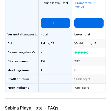
Sabina Playa Hotel
Promote your
venue
Veranstaltungsortstyp
Hotel
Luxushotel
Ort
Palma
, ES
Washington
, US
Bewertung des Veranstaltungsortes
-
Gästezimmer
132
237
Meetingräume
1
8
Größter Raum
-
1.800 sq ft
Meetingfläche
-
7.201 sq ft
Sabina Playa Hotel - FAQs