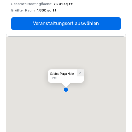
Gesamte Meetingfläche
:
7.201 sq ft
Gesam
Größter Raum
:
1.800 sq ft
Größt
Veranstaltungsort auswählen
Sabina Playa Hotel
Hotel