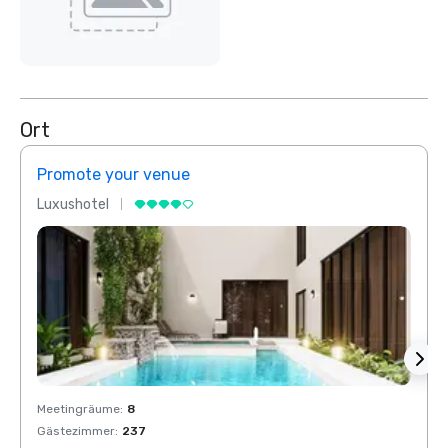
Ort
Promote your venue
Prom
Luxushotel
Luxus
Meetingräume
:
8
Meeti
Gästezimmer
:
237
Gäste