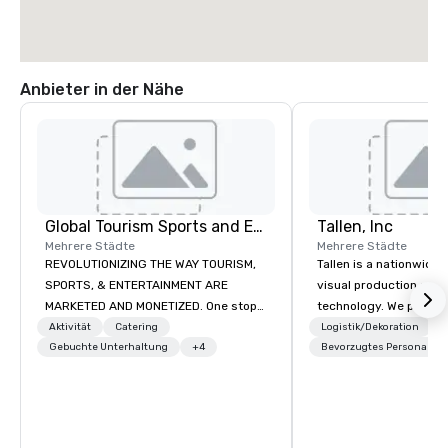
Anbieter in der Nähe
Global Tourism Sports and Entertainment
Tallen, Inc
Mehrere Städte
Mehrere Städte
REVOLUTIONIZING THE WAY TOURISM,
Tallen is a nationwide 
SPORTS, & ENTERTAINMENT ARE
visual production and
MARKETED AND MONETIZED. One stop
technology. We provide
shop for all of your sports tickets in
solutions — from crea
Aktivität
Catering
Logistik/Dekoration
the United States. NFL, NBA, NHL, MLB,
Gebuchte Unterhaltung
+4
state-of-the-art equi
Bevorzugtes Personal
MLS, Formula1, etc.
technical support — fo
meetings, and live even
With a dedicated team
to-coast network, we 