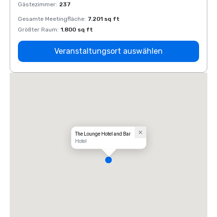
Gästezimmer
:
237
Gäste
Gesamte Meetingfläche
:
7.201 sq ft
Gesam
Größter Raum
:
1.800 sq ft
Größt
Veranstaltungsort auswählen
The Lounge Hotel and Bar
Hotel