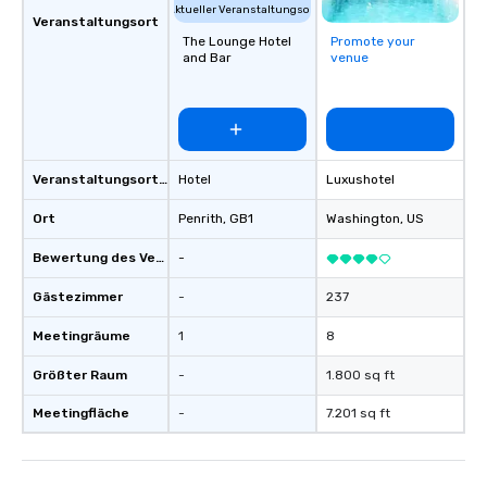
Aktueller Veranstaltungsort
Veranstaltungsort
The Lounge Hotel
Promote your
and Bar
venue
Veranstaltungsortstyp
Hotel
Luxushotel
Ort
Penrith
, GB1
Washington
, US
Bewertung des Veranstaltungsortes
-
Gästezimmer
-
237
Meetingräume
1
8
Größter Raum
-
1.800 sq ft
Meetingfläche
-
7.201 sq ft