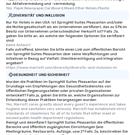
zur Abfallvermeidung und -vermeidung.
Yes, Paper,Newspaper,Cardboard,Mixed,Other Metals,Plastic
DIVERSITÄT UND INKLUSION
Nur für Hotels in den USA: Ist SpringHill Suites Pleasanton und/oder
die Muttergesellschaft als ein Unternehmen zertifiziert, das zu 51% im
Besitz von Unternehmen unterschiedlicher Herkunft ist? Falls Ja,
geben Sie bitte an, als welche der folgenden Optionen Sie zertifiziert
sind:
Keine Antwort.
Falls zutreffend, könnten Sie bitte einen Link zum öffentlichen Bericht
von SpringHill Suites Pleasanton über seine Verpflichtungen und
Initiativen in Bezug auf Vielfalt, Gleichberechtigung und Integration
angeben?
https://www.marriott.com/diversity/diversity-and-inclusion.mi
GESUNDHEIT UND SICHERHEIT
Wurden die Praktiken im SpringHill Suites Pleasanton auf der
Grundlage von Empfehlungen des Gesundheitsdienstes von
öffentlichen Regierungsstellen oder privaten Organisationen
entwickelt? Falls ja, geben Sie bitte an, welche Organisationen zur
Entwicklung dieser Praktiken herangezogen wurden:
Yes, Marriott cares greatly about every guest's experience and takes 
hygiene and sanitation very seriously. Marriott has established strict 
standards of cleanliness for all of its hotels that either meet or 
exceed public health department regulations. 
Reinigt und desinfiziert SpringHill Suites Pleasanton die öffentlichen
Bereiche und öffentlich zugänglichen Einrichtungen (wie:
Meetingräume, Restaurants, Aufzüge, usw.)? Falls Ja, beschreiben Sie