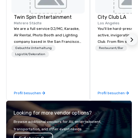
Twin Spin Entertainment
City Club LA
Mehrere Städte
Los Angeles
We are a full service DJ/MC, Karaoke,
You'll be hard-pressed
AV Rental, Photo Booth and Lighting
active, invigorating sc
company based in the San Francisco
Club. From film screen
Bay Area. We specialize in corporate
dinners to high-profil
Gebuchte Unterhaltung
Restaurant/Bar
events and weddings and have been
Logistik/Dekoration
networking mixers, City
serving the Bay Area since 1995.
modern forum where t
Some of our clients include: TikTok,
brightest of our city 
Cisco, Apple, Intel, Amazon, Southwest
and then make them rea
Airlines, Sony, Meta, Paypal and more.
Profil besuchen
Profil besuchen
Looking for more vendor options?
Browse additional vendors for AV, entertainment,
transportation, and other event needs.