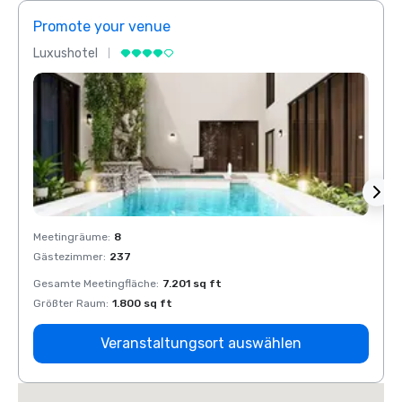
Promote your venue
Prom
Luxushotel
Luxus
Meetingräume
:
8
Meeti
Gästezimmer
:
237
Gäste
Gesamte Meetingfläche
:
7.201 sq ft
Gesam
Größter Raum
:
1.800 sq ft
Größt
Veranstaltungsort auswählen