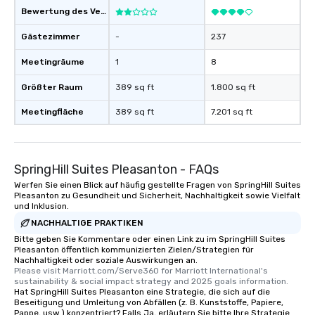
Bewertung des Veranstaltungsortes
Gästezimmer
-
237
Meetingräume
1
8
Größter Raum
389 sq ft
1.800 sq ft
Meetingfläche
389 sq ft
7.201 sq ft
SpringHill Suites Pleasanton - FAQs
Werfen Sie einen Blick auf häufig gestellte Fragen von SpringHill Suites
Pleasanton zu Gesundheit und Sicherheit, Nachhaltigkeit sowie Vielfalt
und Inklusion.
NACHHALTIGE PRAKTIKEN
Bitte geben Sie Kommentare oder einen Link zu im SpringHill Suites
Pleasanton öffentlich kommunizierten Zielen/Strategien für
Nachhaltigkeit oder soziale Auswirkungen an.
Please visit Marriott.com/Serve360 for Marriott International's 
sustainability & social impact strategy and 2025 goals information.
Hat SpringHill Suites Pleasanton eine Strategie, die sich auf die
Beseitigung und Umleitung von Abfällen (z. B. Kunststoffe, Papiere,
Pappe, usw.) konzentriert? Falls Ja, erläutern Sie bitte Ihre Strategie