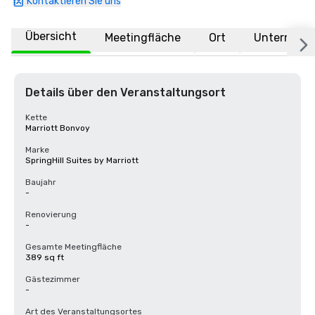
Kontaktieren Sie uns
Übersicht
Meetingfläche
Ort
Unternehm
Details über den Veranstaltungsort
Kette
Marriott Bonvoy
Marke
SpringHill Suites by Marriott
Baujahr
-
Renovierung
-
Gesamte Meetingfläche
389 sq ft
Gästezimmer
-
Art des Veranstaltungsortes