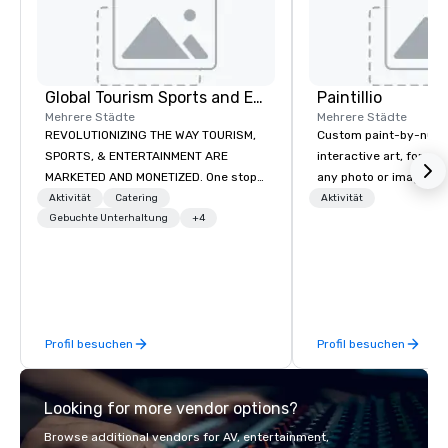
Global Tourism Sports and Entertainment
Paintillio
Mehrere Städte
Mehrere Städte
REVOLUTIONIZING THE WAY TOURISM,
Custom paint-by-numb
SPORTS, & ENTERTAINMENT ARE
interactive art, for everyone
MARKETED AND MONETIZED. One stop
any photo or image in
shop for all of your sports tickets in
by-number kits of any 
Aktivität
Catering
Aktivität
the United States. NFL, NBA, NHL, MLB,
Gebuchte Unterhaltung
+4
next corporate event,
MLS, Formula1, etc.
gathering, team buildin
conference, trade sho
wedding, or any kind of p
mission is to create hi
hands-on, collaborativ
Profil besuchen
Profil besuchen
that are accessible to ev
of our corporate client
NFL, Formula 1, Toyota
Looking for more vendor options?
Johnson, Comcast, Ad
Lululemon, Hilton, Fou
Browse additional vendors for AV, entertainment,