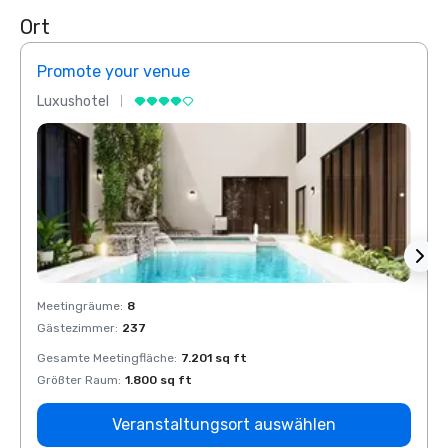
Ort
Promote your venue
Prom
Luxushotel
Luxus
Meetingräume
:
8
Meeti
Gästezimmer
:
237
Gäste
Gesamte Meetingfläche
:
7.201 sq ft
Gesam
Größter Raum
:
1.800 sq ft
Größt
Veranstaltungsort auswählen