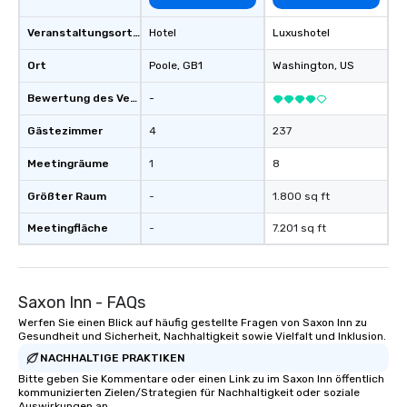
Veranstaltungsortstyp
Hotel
Luxushotel
Ort
Poole
, GB1
Washington
, US
Bewertung des Veranstaltungsortes
-
Gästezimmer
4
237
Meetingräume
1
8
Größter Raum
-
1.800 sq ft
Meetingfläche
-
7.201 sq ft
Saxon Inn - FAQs
Werfen Sie einen Blick auf häufig gestellte Fragen von Saxon Inn zu
Gesundheit und Sicherheit, Nachhaltigkeit sowie Vielfalt und Inklusion.
NACHHALTIGE PRAKTIKEN
Bitte geben Sie Kommentare oder einen Link zu im Saxon Inn öffentlich
kommunizierten Zielen/Strategien für Nachhaltigkeit oder soziale
Auswirkungen an.