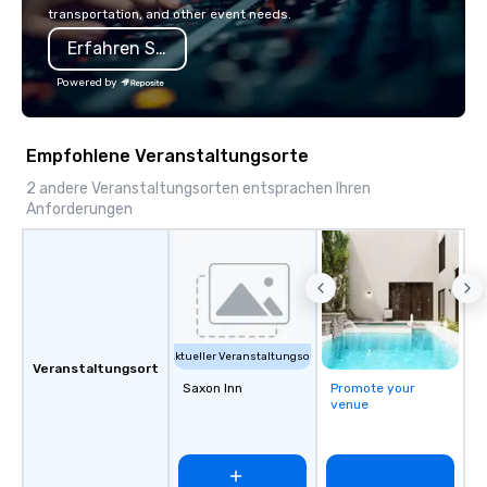
Amazon, Coca Cola, IKE
transportation, and other event needs.
Soleil + more! We're an ongoing
Erfahren Sie mehr
partner with IMEX, Cve
Catersource + The Spec
Powered by
BizBash + more!
Empfohlene Veranstaltungsorte
2 andere Veranstaltungsorten entsprachen Ihren
Anforderungen
Aktueller Veranstaltungsort
Veranstaltungsort
Saxon Inn
Promote your
venue