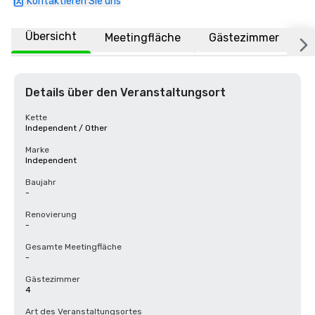
Kontaktieren Sie uns
Übersicht
Meetingfläche
Gästezimmer
O
Details über den Veranstaltungsort
Kette
Independent / Other
Marke
Independent
Baujahr
-
Renovierung
-
Gesamte Meetingfläche
-
Gästezimmer
4
Art des Veranstaltungsortes