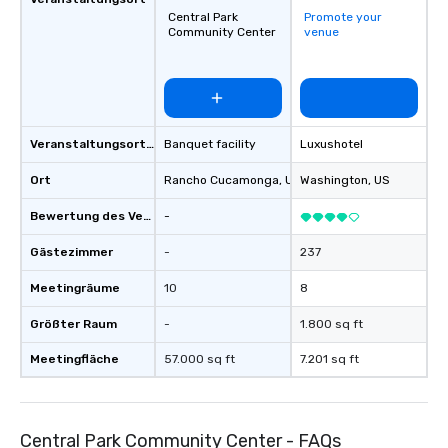
Central Park
Promote your
Community Center
venue
Veranstaltungsortstyp
Banquet facility
Luxushotel
Ort
Rancho Cucamonga
, US
Washington
, US
Bewertung des Veranstaltungsortes
-
Gästezimmer
-
237
Meetingräume
10
8
Größter Raum
-
1.800 sq ft
Meetingfläche
57.000 sq ft
7.201 sq ft
Central Park Community Center - FAQs