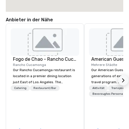
Anbieter in der Nähe
Fogo de Chao - Rancho Cucamonga
American Guest
Rancho Cucamonga
Mehrere Städte
Our Rancho Cucamonga restaurant is
Our American Guest fa
located in a premier dining location
generations of experie
just East of Los Angeles. The
travel program. Since 
restaurant features an open
mission has been to c
Catering
Restaurant/Bar
Aktivität
Transport
churrasco grill, giving guests a 360-
imagination of your c
Bevorzugtes Personal
degree view of gaucho chefs
with tailored incentive
demonstrating the culinary art of
meetings, and VIP trav
churrasco as they butcher, prepare,
throughout the USA a
and grill high-quality cuts of protein
initial contact, throug
over an open flame. Additional
sourcing, contracting,