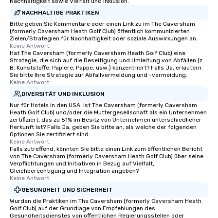
Nachhaltigkeit sowie Vielfalt und Inklusion.
NACHHALTIGE PRAKTIKEN
Bitte geben Sie Kommentare oder einen Link zu im The Caversham
(formerly Caversham Heath Golf Club) öffentlich kommunizierten
Zielen/Strategien für Nachhaltigkeit oder soziale Auswirkungen an.
Keine Antwort.
Hat The Caversham (formerly Caversham Heath Golf Club) eine
Strategie, die sich auf die Beseitigung und Umleitung von Abfällen (z.
B. Kunststoffe, Papiere, Pappe, usw.) konzentriert? Falls Ja, erläutern
Sie bitte Ihre Strategie zur Abfallvermeidung und -vermeidung.
Keine Antwort.
DIVERSITÄT UND INKLUSION
Nur für Hotels in den USA: Ist The Caversham (formerly Caversham
Heath Golf Club) und/oder die Muttergesellschaft als ein Unternehmen
zertifiziert, das zu 51% im Besitz von Unternehmen unterschiedlicher
Herkunft ist? Falls Ja, geben Sie bitte an, als welche der folgenden
Optionen Sie zertifiziert sind:
Keine Antwort.
Falls zutreffend, könnten Sie bitte einen Link zum öffentlichen Bericht
von The Caversham (formerly Caversham Heath Golf Club) über seine
Verpflichtungen und Initiativen in Bezug auf Vielfalt,
Gleichberechtigung und Integration angeben?
Keine Antwort.
GESUNDHEIT UND SICHERHEIT
Wurden die Praktiken im The Caversham (formerly Caversham Heath
Golf Club) auf der Grundlage von Empfehlungen des
Gesundheitsdienstes von öffentlichen Regierungsstellen oder