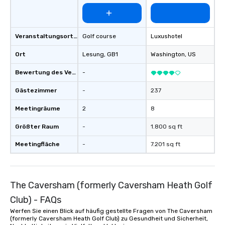
Veranstaltungsortstyp
Golf course
Luxushotel
Ort
Lesung
, GB1
Washington
, US
Bewertung des Veranstaltungsortes
-
Gästezimmer
-
237
Meetingräume
2
8
Größter Raum
-
1.800 sq ft
Meetingfläche
-
7.201 sq ft
The Caversham (formerly Caversham Heath Golf
Club) - FAQs
Werfen Sie einen Blick auf häufig gestellte Fragen von The Caversham
(formerly Caversham Heath Golf Club) zu Gesundheit und Sicherheit,