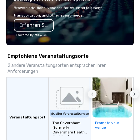
each experience brings the ship to life
single location, Covert
Browse additional vendors for AV, entertainment,
in unforgettable ways.
now brings the speake
transportation, and other event needs.
your door—be it at your
Erfahren Sie mehr
bar mitzvah, dinner par
bachelor/ette party o
Powered by
choose!
Empfohlene Veranstaltungsorte
2 andere Veranstaltungsorten entsprachen Ihren
Anforderungen
Aktueller Veranstaltungsort
Veranstaltungsort
The Caversham
Promote your
(formerly
venue
Caversham Heath
Golf Club)