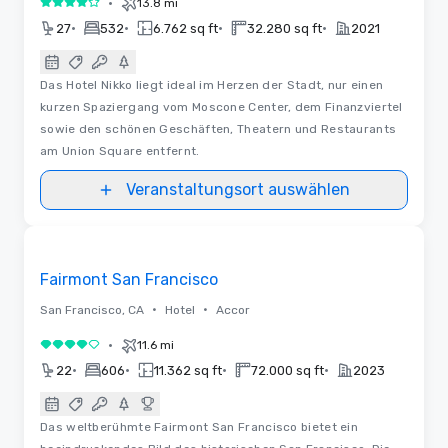
•
13.8 mi
4 von 5
•
•
•
•
27
532
6.762 sq ft
32.280 sq ft
2021
Das Hotel Nikko liegt ideal im Herzen der Stadt, nur einen
kurzen Spaziergang vom Moscone Center, dem Finanzviertel
sowie den schönen Geschäften, Theatern und Restaurants
am Union Square entfernt.
Veranstaltungsort auswählen
3D | Raumaufteilungen | Videos
Removed from favorites
Fairmont San Francisco
•
•
San Francisco, CA
Hotel
Accor
•
11.6 mi
4 von 5
•
•
•
•
22
606
11.362 sq ft
72.000 sq ft
2023
Das weltberühmte Fairmont San Francisco bietet ein