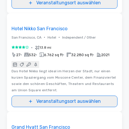
Veranstaltungsort auswählen
3D | Videos
Removed from favorites
Hotel Nikko San Francisco
•
•
San Francisco, CA
Hotel
Independent / Other
•
13.8 mi
4 von 5
•
•
•
•
27
532
6.762 sq ft
32.280 sq ft
2021
Das Hotel Nikko liegt ideal im Herzen der Stadt, nur einen
kurzen Spaziergang vom Moscone Center, dem Finanzviertel
sowie den schönen Geschäften, Theatern und Restaurants
am Union Square entfernt.
Veranstaltungsort auswählen
Removed from favorites
Grand Hyatt San Francisco