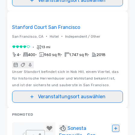
Veranstaltungsort auswählen
Videos
Removed from favorites
Stanford Court San Francisco
•
•
San Francisco, CA
Hotel
Independent / Other
•
13 mi
4 von 5
•
•
•
•
4
400
960 sq ft
1.747 sq ft
2018
Unser Standort befindet sich in Nob Hill, einem Viertel, das
für historische Herrenhäuser und Wohlstand bekannt ist,
und ist der sicherste und sauberste in San Francisco.
Veranstaltungsort auswählen
PROMOTED
Sonesta