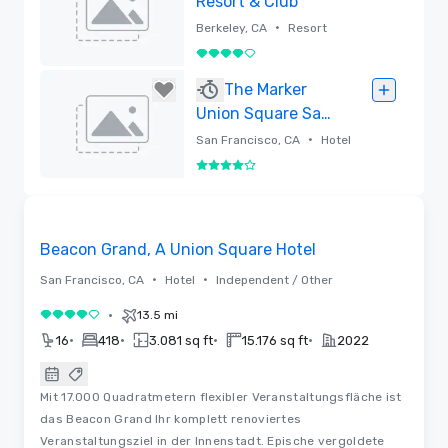
Resort & Club
•
Berkeley, CA
Resort
4 von 5
Entfernt
The Marker
Union Square San
Francisco
•
San Francisco, CA
Hotel
4 von 5
Entfernt
3D | Raumaufteilungen | Videos
Removed from favorites
Beacon Grand, A Union Square Hotel
•
•
San Francisco, CA
Hotel
Independent / Other
•
13.5 mi
4 von 5
•
•
•
•
16
418
3.081 sq ft
15.176 sq ft
2022
Mit 17.000 Quadratmetern flexibler Veranstaltungsfläche ist
das Beacon Grand Ihr komplett renoviertes
Veranstaltungsziel in der Innenstadt. Epische vergoldete