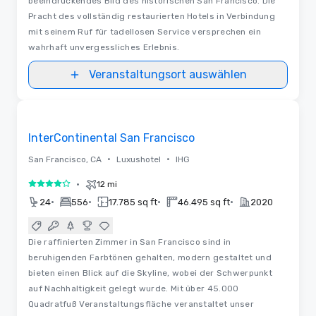
beeindruckendes Bild des historischen San Francisco. Die
Pracht des vollständig restaurierten Hotels in Verbindung
mit seinem Ruf für tadellosen Service versprechen ein
wahrhaft unvergessliches Erlebnis.
Veranstaltungsort auswählen
3D | Raumaufteilungen
Removed from favorites
InterContinental San Francisco
•
•
San Francisco, CA
Luxushotel
IHG
•
12 mi
4 von 5
•
•
•
•
24
556
17.785 sq ft
46.495 sq ft
2020
Die raffinierten Zimmer in San Francisco sind in
beruhigenden Farbtönen gehalten, modern gestaltet und
bieten einen Blick auf die Skyline, wobei der Schwerpunkt
auf Nachhaltigkeit gelegt wurde. Mit über 45.000
Quadratfuß Veranstaltungsfläche veranstaltet unser