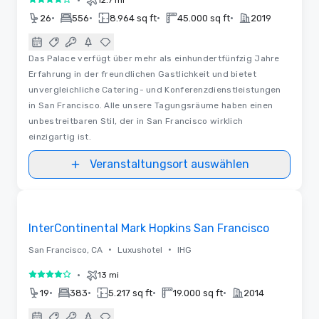
•
4 von 5
•
•
•
•
26
556
8.964 sq ft
45.000 sq ft
2019
Das Palace verfügt über mehr als einhundertfünfzig Jahre
Erfahrung in der freundlichen Gastlichkeit und bietet
unvergleichliche Catering- und Konferenzdienstleistungen
in San Francisco. Alle unsere Tagungsräume haben einen
unbestreitbaren Stil, der in San Francisco wirklich
einzigartig ist.
Veranstaltungsort auswählen
Raumaufteilungen | Videos
Removed from favorites
InterContinental Mark Hopkins San Francisco
•
•
San Francisco, CA
Luxushotel
IHG
•
13 mi
4 von 5
•
•
•
•
19
383
5.217 sq ft
19.000 sq ft
2014