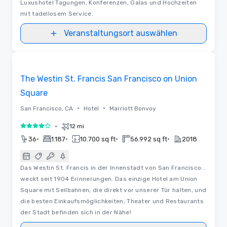
Luxushotel Tagungen, Konferenzen, Galas und Hochzeiten
mit tadellosem Service.
Veranstaltungsort auswählen
3D
Removed from favorites
The Westin St. Francis San Francisco on Union
Square
•
•
San Francisco, CA
Hotel
Marriott Bonvoy
•
12 mi
4 von 5
•
•
•
•
36
1.187
10.700 sq ft
56.992 sq ft
2018
Das Westin St. Francis in der Innenstadt von San Francisco...
weckt seit 1904 Erinnerungen. Das einzige Hotel am Union
Square mit Seilbahnen, die direkt vor unserer Tür halten, und
die besten Einkaufsmöglichkeiten, Theater und Restaurants
der Stadt befinden sich in der Nähe!