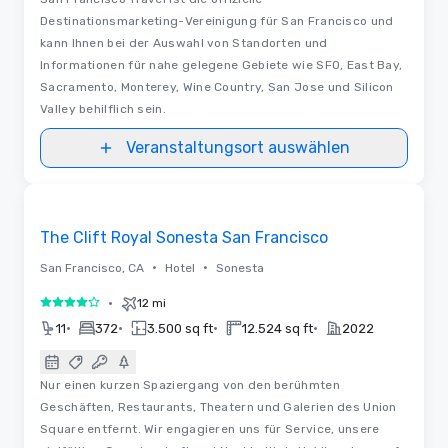
Destinationsmarketing-Vereinigung für San Francisco und
kann Ihnen bei der Auswahl von Standorten und
Informationen für nahe gelegene Gebiete wie SFO, East Bay,
Sacramento, Monterey, Wine Country, San Jose und Silicon
Valley behilflich sein.
Veranstaltungsort auswählen
3D | Videos
Removed from favorites
The Clift Royal Sonesta San Francisco
•
•
San Francisco, CA
Hotel
Sonesta
•
12 mi
4 von 5
•
•
•
•
11
372
3.500 sq ft
12.524 sq ft
2022
Nur einen kurzen Spaziergang von den berühmten
Geschäften, Restaurants, Theatern und Galerien des Union
Square entfernt. Wir engagieren uns für Service, unsere