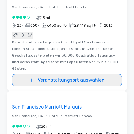
•
•
San Francisco, CA
Hotel
Hyatt Hotels
•
13 mi
4 von 5
•
•
•
•
23
668
7.450 sq ft
29.419 sq ft
2013
Dank der idealen Lage des Grand Hyatt San Francisco
können Sie all diese aufregende Stadt nutzen. Für unsere
Geschäftsgäste bieten wir 30.000 Quadratfuß Tagungs-
und Veranstaltungsfläche mit Kapazitäten von 12 bis 1.000
Gästen.
Veranstaltungsort auswählen
Videos
Removed from favorites
San Francisco Marriott Marquis
•
•
San Francisco, CA
Hotel
Marriott Bonvoy
•
20 mi
3 von 5