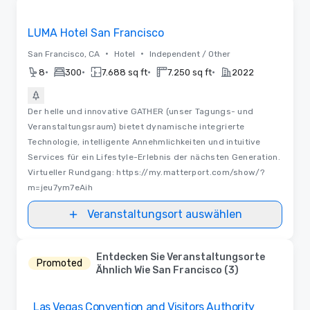
Removed from favorites
LUMA Hotel San Francisco
•
•
San Francisco, CA
Hotel
Independent / Other
•
•
•
•
8
300
7.688 sq ft
7.250 sq ft
2022
Der helle und innovative GATHER (unser Tagungs- und
Veranstaltungsraum) bietet dynamische integrierte
Technologie, intelligente Annehmlichkeiten und intuitive
Services für ein Lifestyle-Erlebnis der nächsten Generation.
Virtueller Rundgang: https://my.matterport.com/show/?
m=jeu7ym7eAih
Veranstaltungsort auswählen
Entdecken Sie Veranstaltungsorte
Promoted
Ähnlich Wie San Francisco (3)
Removed from favorites
Las Vegas Convention and Visitors Authority