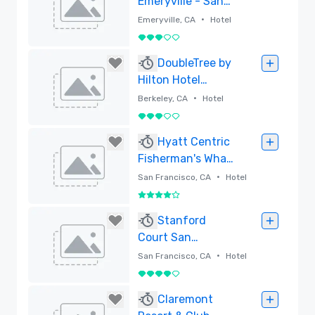
Emeryville - San
Francisco Bay
•
Emeryville, CA
Hotel
Bridge
3 von 5
Entfernt
DoubleTree by
Hilton Hotel
Berkeley Marina
•
Berkeley, CA
Hotel
3 von 5
Entfernt
Hyatt Centric
Fisherman's Wharf
San Francisco -
•
San Francisco, CA
Hotel
Newly Renovated
4 von 5
Entfernt
Stanford
Court San
Francisco
•
San Francisco, CA
Hotel
4 von 5
Entfernt
Claremont