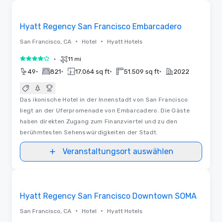
Removed from favorites
Hyatt Regency San Francisco Embarcadero
•
•
San Francisco, CA
Hotel
Hyatt Hotels
•
11 mi
4 von 5
•
•
•
•
49
821
17.064 sq ft
51.509 sq ft
2022
Das ikonische Hotel in der Innenstadt von San Francisco
liegt an der Uferpromenade von Embarcadero. Die Gäste
haben direkten Zugang zum Finanzviertel und zu den
berühmtesten Sehenswürdigkeiten der Stadt.
Veranstaltungsort auswählen
Removed from favorites
Hyatt Regency San Francisco Downtown SOMA
•
•
San Francisco, CA
Hotel
Hyatt Hotels