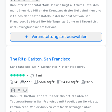
Das InterContinental Mark Hopkins liegt auf dem Gipfel des
mondänen Nob Hill an der Kreuzung dreier Seilbahnlinien und
ist eines der besten Hotels in der Innenstadt von San
Francisco. Es bietet flexible Tagungsräume mit Tageslicht
und unvergleichlichem Service.
Veranstaltungsort auswählen
Videos
Removed from favorites
The Ritz-Carlton, San Francisco
•
•
San Francisco, CA
Luxushotel
Marriott Bonvoy
•
19 mi
5 von 5
•
•
•
•
14
336
9.360 sq ft
24.116 sq ft
2018
Das Ritz-Carlton ist darauf spezialisiert, die idealen
Tagungsräume in San Francisco mit tadellosem Service zu
kombinieren. Von exklusiven Vorstandssitzungen über