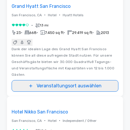
Grand Hyatt San Francisco
•
•
San Francisco, CA
Hotel
Hyatt Hotels
•
13 mi
4 von 5
•
•
•
•
23
668
7.450 sq ft
29.419 sq ft
2013
Dank der idealen Lage des Grand Hyatt San Francisco
können Sie all diese aufregende Stadt nutzen. Für unsere
Geschäftsgäste bieten wir 30.000 Quadratfuß Tagungs-
und Veranstaltungsfläche mit Kapazitäten von 12 bis 1.000
Gästen.
Veranstaltungsort auswählen
3D | Videos
Removed from favorites
Promoted
Hotel Nikko San Francisco
•
•
San Francisco, CA
Hotel
Independent / Other