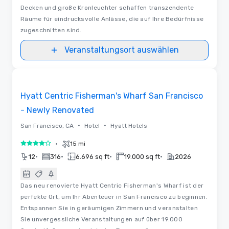
Decken und große Kronleuchter schaffen transzendente
Räume für eindrucksvolle Anlässe, die auf Ihre Bedürfnisse
zugeschnitten sind.
Veranstaltungsort auswählen
3D | Raumaufteilungen
Removed from favorites
Hyatt Centric Fisherman's Wharf San Francisco
- Newly Renovated
•
•
San Francisco, CA
Hotel
Hyatt Hotels
•
15 mi
4 von 5
•
•
•
•
12
316
6.696 sq ft
19.000 sq ft
2026
Das neu renovierte Hyatt Centric Fisherman's Wharf ist der
perfekte Ort, um Ihr Abenteuer in San Francisco zu beginnen.
Entspannen Sie in geräumigen Zimmern und veranstalten
Sie unvergessliche Veranstaltungen auf über 19.000