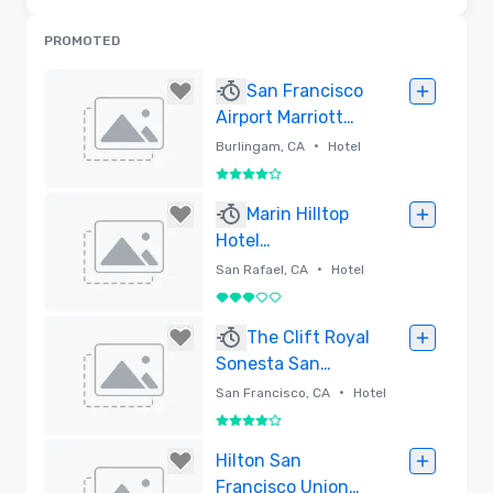
PROMOTED
San Francisco
Airport Marriott
Waterfront
•
Burlingam, CA
Hotel
4 von 5
Entfernt
Marin Hilltop
Hotel
(RENOVATION
•
San Rafael, CA
Hotel
UNDERWAY)
3 von 5
Entfernt
The Clift Royal
Sonesta San
Francisco
•
San Francisco, CA
Hotel
4 von 5
Entfernt
Hilton San
Francisco Union