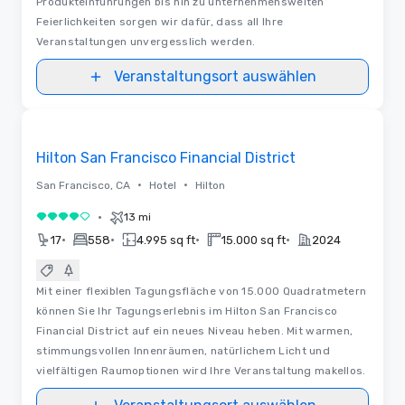
Produkteinführungen bis hin zu unternehmensweiten
Feierlichkeiten sorgen wir dafür, dass all Ihre
Veranstaltungen unvergesslich werden.
Veranstaltungsort auswählen
Removed from favorites
Hilton San Francisco Financial District
•
•
San Francisco, CA
Hotel
Hilton
•
13 mi
4 von 5
•
•
•
•
17
558
4.995 sq ft
15.000 sq ft
2024
Mit einer flexiblen Tagungsfläche von 15.000 Quadratmetern
können Sie Ihr Tagungserlebnis im Hilton San Francisco
Financial District auf ein neues Niveau heben. Mit warmen,
stimmungsvollen Innenräumen, natürlichem Licht und
vielfältigen Raumoptionen wird Ihre Veranstaltung makellos.