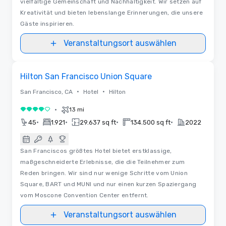
vielfältige Gemeinschaft und Nachhaltigkeit. Wir setzen auf
Kreativität und bieten lebenslange Erinnerungen, die unsere
Gäste inspirieren.
Veranstaltungsort auswählen
Raumaufteilungen
Removed from favorites
Hilton San Francisco Union Square
•
•
San Francisco, CA
Hotel
Hilton
•
13 mi
4 von 5
•
•
•
•
45
1.921
29.637 sq ft
134.500 sq ft
2022
San Franciscos größtes Hotel bietet erstklassige,
maßgeschneiderte Erlebnisse, die die Teilnehmer zum
Reden bringen. Wir sind nur wenige Schritte vom Union
Square, BART und MUNI und nur einen kurzen Spaziergang
vom Moscone Convention Center entfernt.
Veranstaltungsort auswählen