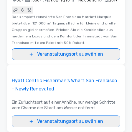
•
•
•
•
68
1.500
39.621 sq ft
140.636 sq ft
2019
Das komplett renovierte San Francisco Marriott Marquis
bietet über 121.000 m² Tagungsfläche für kleine und große
Gruppen gleichermaßen. Erleben Sie die Kombination aus
modernem Luxus und dem Komfort der Innenstadt von San
Francisco mit dem Paket mit 50% Rabatt.
Veranstaltungsort auswählen
3D | Raumaufteilungen
Removed from favorites
Promoted
Hyatt Centric Fisherman's Wharf San Francisco
- Newly Renovated
Ein Zufluchtsort auf einer Anhöhe, nur wenige Schritte
vom Charme der Stadt am Wasser entfernt.
Veranstaltungsort auswählen
3D | Raumaufteilungen | Videos