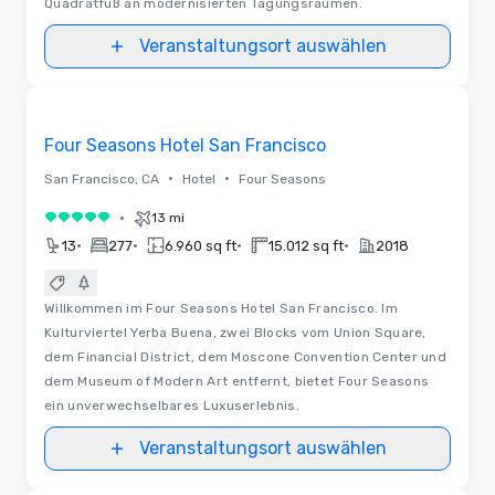
Quadratfuß an modernisierten Tagungsräumen.
Veranstaltungsort auswählen
3D
Removed from favorites
Four Seasons Hotel San Francisco
•
•
San Francisco, CA
Hotel
Four Seasons
•
13 mi
5 von 5
•
•
•
•
13
277
6.960 sq ft
15.012 sq ft
2018
Willkommen im Four Seasons Hotel San Francisco. Im
Kulturviertel Yerba Buena, zwei Blocks vom Union Square,
dem Financial District, dem Moscone Convention Center und
dem Museum of Modern Art entfernt, bietet Four Seasons
ein unverwechselbares Luxuserlebnis.
Veranstaltungsort auswählen
Videos