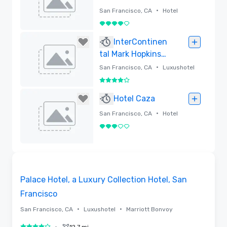
Square
•
San Francisco, CA
Hotel
4 von 5
Entfernt
InterContinen
tal Mark Hopkins
San Francisco
•
San Francisco, CA
Luxushotel
4 von 5
Entfernt
Hotel Caza
•
San Francisco, CA
Hotel
3 von 5
Entfernt
3D | Raumaufteilungen | Videos
Removed from favorites
Palace Hotel, a Luxury Collection Hotel, San
Francisco
•
•
San Francisco, CA
Luxushotel
Marriott Bonvoy
12.7 mi