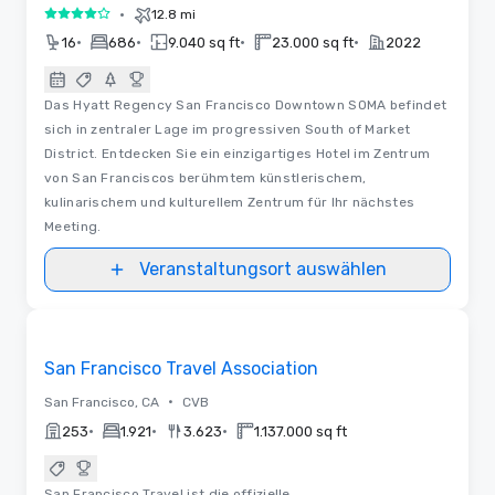
•
12.8 mi
4 von 5
•
•
•
•
16
686
9.040 sq ft
23.000 sq ft
2022
Das Hyatt Regency San Francisco Downtown SOMA befindet
sich in zentraler Lage im progressiven South of Market
District. Entdecken Sie ein einzigartiges Hotel im Zentrum
von San Franciscos berühmtem künstlerischem,
kulinarischem und kulturellem Zentrum für Ihr nächstes
Meeting.
Veranstaltungsort auswählen
Videos
Removed from favorites
San Francisco Travel Association
•
San Francisco, CA
CVB
•
•
•
253
1.921
3.623
1.137.000 sq ft
San Francisco Travel ist die offizielle