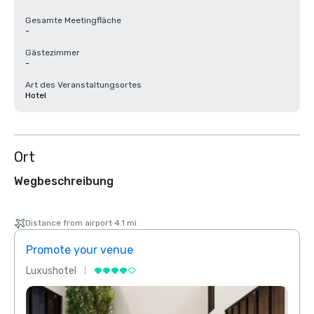
Gesamte Meetingfläche
-
Gästezimmer
-
Art des Veranstaltungsortes
Hotel
Ort
Wegbeschreibung
Distance from airport 4.1 mi
Promote your venue
Prom
Luxushotel
Luxus