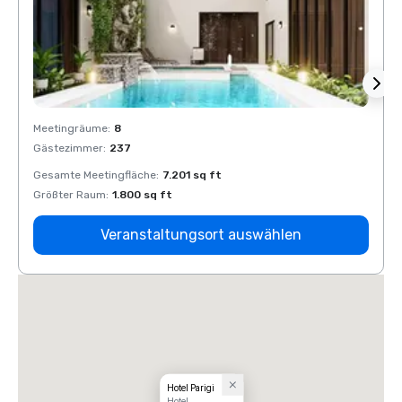
Meetingräume
:
8
Meeti
Gästezimmer
:
237
Gäste
Gesamte Meetingfläche
:
7.201 sq ft
Gesam
Größter Raum
:
1.800 sq ft
Größt
Veranstaltungsort auswählen
Hotel Parigi
Hotel