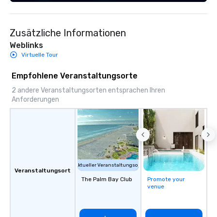
brands and agencies to turn "visions"
into seamless, high-production
realities. We don't just plan events; we
Zusätzliche Informationen
deliver nothing short of an
extraordinary experience, every single
Weblinks
time.
Virtuelle Tour
Empfohlene Veranstaltungsorte
2 andere Veranstaltungsorten entsprachen Ihren
Anforderungen
Aktueller Veranstaltungsort
Veranstaltungsort
The Palm Bay Club
Promote your
venue