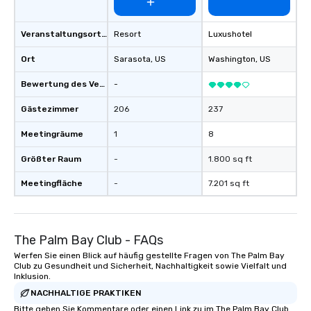
Veranstaltungsortstyp
Resort
Luxushotel
Ort
Sarasota
, US
Washington
, US
Bewertung des Veranstaltungsortes
-
Gästezimmer
206
237
Meetingräume
1
8
Größter Raum
-
1.800 sq ft
Meetingfläche
-
7.201 sq ft
The Palm Bay Club - FAQs
Werfen Sie einen Blick auf häufig gestellte Fragen von The Palm Bay
Club zu Gesundheit und Sicherheit, Nachhaltigkeit sowie Vielfalt und
Inklusion.
NACHHALTIGE PRAKTIKEN
Bitte geben Sie Kommentare oder einen Link zu im The Palm Bay Club