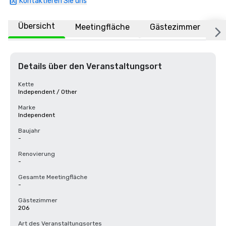
Kontaktieren Sie uns
Übersicht
Meetingfläche
Gästezimmer
O
Details über den Veranstaltungsort
Kette
Independent / Other
Marke
Independent
Baujahr
-
Renovierung
-
Gesamte Meetingfläche
-
Gästezimmer
206
Art des Veranstaltungsortes