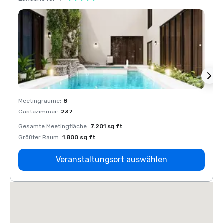
Meetingräume
:
8
Meeti
Gästezimmer
:
237
Gäste
Gesamte Meetingfläche
:
7.201 sq ft
Gesam
Größter Raum
:
1.800 sq ft
Größt
Veranstaltungsort auswählen