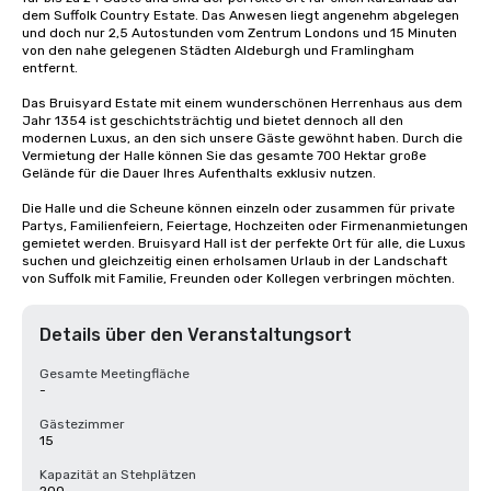
dem Suffolk Country Estate. Das Anwesen liegt angenehm abgelegen 
und doch nur 2,5 Autostunden vom Zentrum Londons und 15 Minuten 
von den nahe gelegenen Städten Aldeburgh und Framlingham 
entfernt.

Das Bruisyard Estate mit einem wunderschönen Herrenhaus aus dem 
Jahr 1354 ist geschichtsträchtig und bietet dennoch all den 
modernen Luxus, an den sich unsere Gäste gewöhnt haben. Durch die 
Vermietung der Halle können Sie das gesamte 700 Hektar große 
Gelände für die Dauer Ihres Aufenthalts exklusiv nutzen.

Die Halle und die Scheune können einzeln oder zusammen für private 
Partys, Familienfeiern, Feiertage, Hochzeiten oder Firmenanmietungen 
gemietet werden. Bruisyard Hall ist der perfekte Ort für alle, die Luxus 
suchen und gleichzeitig einen erholsamen Urlaub in der Landschaft 
von Suffolk mit Familie, Freunden oder Kollegen verbringen möchten.
Details über den Veranstaltungsort
Gesamte Meetingfläche
-
Gästezimmer
15
Kapazität an Stehplätzen