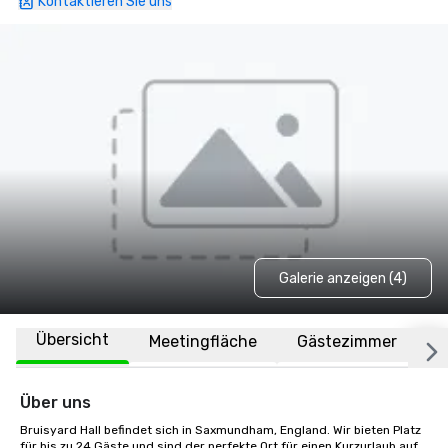
Kontaktieren Sie uns
Galerie anzeigen (4)
Übersicht
Meetingfläche
Gästezimmer
O
Über uns
Bruisyard Hall befindet sich in Saxmundham, England. Wir bieten Platz 
für bis zu 24 Gäste und sind der perfekte Ort für einen Kurzurlaub auf 