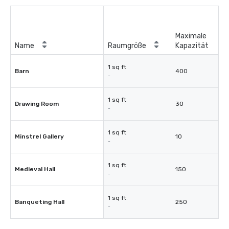
Maximale
Name
Raumgröße
Kapazität
1 sq ft
Barn
400
-
1 sq ft
Drawing Room
30
-
1 sq ft
Minstrel Gallery
10
-
1 sq ft
Medieval Hall
150
-
1 sq ft
Banqueting Hall
250
-