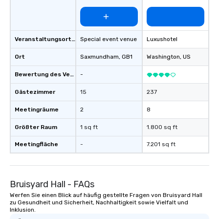
Veranstaltungsortstyp
Special event venue
Luxushotel
Ort
Saxmundham
, GB1
Washington
, US
Bewertung des Veranstaltungsortes
-
Gästezimmer
15
237
Meetingräume
2
8
Größter Raum
1 sq ft
1.800 sq ft
Meetingfläche
-
7.201 sq ft
Bruisyard Hall - FAQs
Werfen Sie einen Blick auf häufig gestellte Fragen von Bruisyard Hall
zu Gesundheit und Sicherheit, Nachhaltigkeit sowie Vielfalt und
Inklusion.