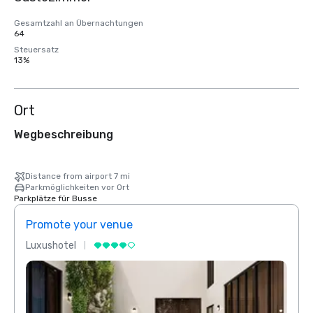
Gesamtzahl an Übernachtungen
64
Steuersatz
13%
Ort
Wegbeschreibung
Distance from airport 7 mi
Parkmöglichkeiten vor Ort
Parkplätze für Busse
Promote your venue
Prom
Luxushotel
Luxus