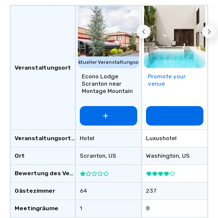
Aktueller Veranstaltungsort
Veranstaltungsort
Econo Lodge
Promote your
Scranton near
venue
Montage Mountain
Veranstaltungsortstyp
Hotel
Luxushotel
Ort
Scranton
, US
Washington
, US
Bewertung des Veranstaltungsortes
Gästezimmer
64
237
Meetingräume
1
8