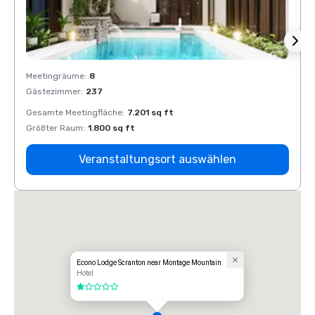
Meetingräume
:
8
Meeti
Gästezimmer
:
237
Gäste
Gesamte Meetingfläche
:
7.201 sq ft
Gesam
Größter Raum
:
1.800 sq ft
Größt
Veranstaltungsort auswählen
Econo Lodge Scranton near Montage Mountain
Hotel
1 von 5