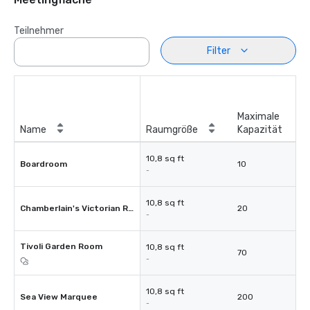
Teilnehmer
Filter
Maximale
Name
Raumgröße
Kapazität
10,8 sq ft
Boardroom
10
-
10,8 sq ft
Chamberlain's Victorian Restaurant
20
-
Tivoli Garden Room
10,8 sq ft
70
-
10,8 sq ft
Sea View Marquee
200
-