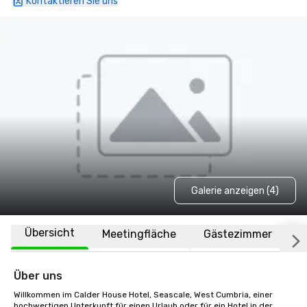
Kontaktieren Sie uns
Galerie anzeigen (4)
Übersicht
Meetingfläche
Gästezimmer
O
Über uns
Willkommen im Calder House Hotel, Seascale, West Cumbria, einer 
hochwertigen Unterkunft für einen Urlaub oder für ein Hotel in der 