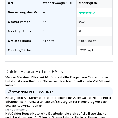
Ort
Wasserwaage
, GB1
Washington
, US
Bewertung des Veranstaltungsortes
-
Gästezimmer
16
237
Meetingräume
1
8
Größter Raum
11 sq ft
1.800 sq ft
Meetingfläche
-
7.201 sq ft
Calder House Hotel - FAQs
Werfen Sie einen Blick auf häufig gestellte Fragen von Calder House
Hotel zu Gesundheit und Sicherheit, Nachhaltigkeit sowie Vielfalt und
Inklusion.
NACHHALTIGE PRAKTIKEN
Bitte geben Sie Kommentare oder einen Link zu im Calder House Hotel
öffentlich kommunizierten Zielen/Strategien für Nachhaltigkeit oder
soziale Auswirkungen an.
Keine Antwort.
Hat Calder House Hotel eine Strategie, die sich auf die Beseitigung
und Umleitung von Abfällen (z. B. Kunststoffe, Papiere, Pappe, usw.)