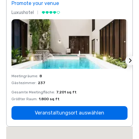
Promote your venue
Prom
Luxushotel
Luxus
Meetingräume
:
8
Meeti
Gästezimmer
:
237
Gäste
Gesamte Meetingfläche
:
7.201 sq ft
Gesam
Größter Raum
:
1.800 sq ft
Größt
Veranstaltungsort auswählen