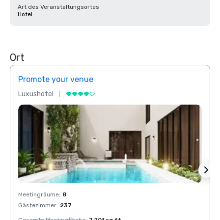
Art des Veranstaltungsortes
Hotel
Ort
Promote your venue
Prom
Luxushotel
Luxus
Meetingräume
:
8
Meeti
Gästezimmer
:
237
Gäste