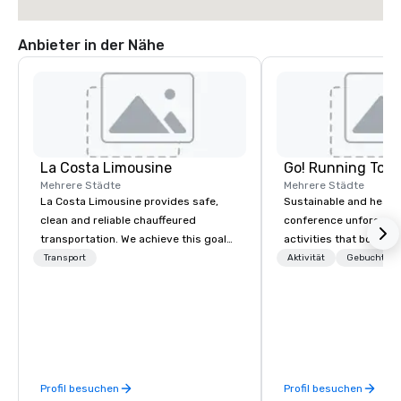
Anbieter in der Nähe
La Costa Limousine
Go! Running Tour
Mehrere Städte
Mehrere Städte
La Costa Limousine provides safe,
Sustainable and healt
clean and reliable chauffeured
conference unforgetta
transportation. We achieve this goal
activities that boost 
with highly trained chauffeurs, the
lower carbon footprint
Transport
Aktivität
Gebuchte U
newest vehicles available and a
world on the run with e
commitment to Five Star service. The
running guides.
difference between La Costa
Limousine and other companies can
be explained using one word – quality.
From our perfectly maintained fleet of
Profil besuchen
Profil besuchen
late model luxury vehicles to the