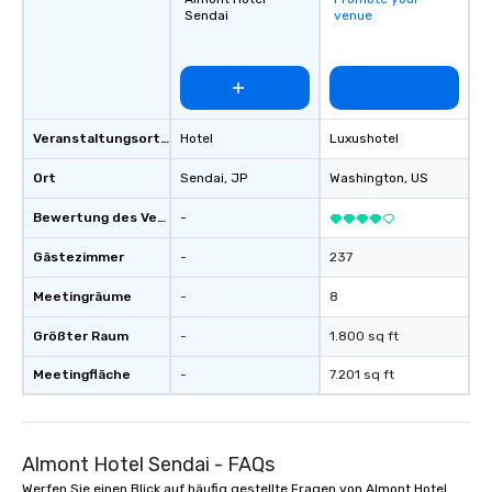
Sendai
venue
Veranstaltungsortstyp
Hotel
Luxushotel
Ort
Sendai
, JP
Washington
, US
Bewertung des Veranstaltungsortes
-
Gästezimmer
-
237
Meetingräume
-
8
Größter Raum
-
1.800 sq ft
Meetingfläche
-
7.201 sq ft
Almont Hotel Sendai - FAQs
Werfen Sie einen Blick auf häufig gestellte Fragen von Almont Hotel