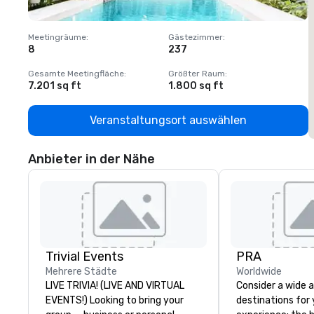
Meetingräume
:
Gästezimmer
:
M
8
237
1
Gesamte Meetingfläche
:
Größter Raum
:
G
7.201 sq ft
1.800 sq ft
1
Veranstaltungsort auswählen
Anbieter in der Nähe
Trivial Events
PRA
Mehrere Städte
Worldwide
LIVE TRIVIA! (LIVE AND VIRTUAL
Consider a wide a
EVENTS!) Looking to bring your
destinations for