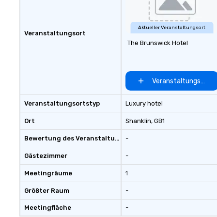
topics and fun facts, aiming to
both inform and entertain. In
short, we want you to have a
Aktueller Veranstaltungsort
Veranstaltungsort
good time throughout! Team
The Brunswick Hotel
Building Activities and
Conferences are our specialty!
Our trivia events are an easy (and
“non-cringey”) way for attendees
Veranstaltungsort 
to connect quickly — especially
those, for virtual events, at
Veranstaltungsortstyp
Luxury hotel
different locations! These quick
connections create a friendly,
Ort
Shanklin
, GB1
collaborative environment and
Bewertung des Veranstaltungsortes
-
boost communication beyond the
event itself.
Gästezimmer
-
Meetingräume
1
Größter Raum
-
Meetingfläche
-