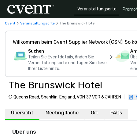
Veranstaltungsorte
Promot
Cvent
Veranstaltungsorte
The Brunswick Hotel
Willkommen beim Cvent Supplier Network (CSN)! So kö
Suchen
An
Teilen Sie Eventdetails, finden Sie
Übe
Veranstaltungsorte und fügen Sie diese
Ver
Ihrer Liste hinzu.
ein
The Brunswick Hotel
Queens Road, Shanklin, England, VON 37 VOR 6 JAHREN
|
Übersicht
Meetingfläche
Ort
FAQs
Über uns