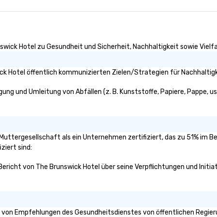
events o trade show design and
production o international travel
planning
swick Hotel zu Gesundheit und Sicherheit, Nachhaltigkeit sowie Vielfal
k Hotel öffentlich kommunizierten Zielen/Strategien für Nachhaltigk
gung und Umleitung von Abfällen (z. B. Kunststoffe, Papiere, Pappe, usw
e Muttergesellschaft als ein Unternehmen zertifiziert, das zu 51% im B
ziert sind:
 Bericht von The Brunswick Hotel über seine Verpflichtungen und Initia
 von Empfehlungen des Gesundheitsdienstes von öffentlichen Regierun