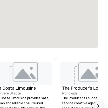
a Costa Limousine
The Producer's Loung
hrere Städte
Worldwide
 Costa Limousine provides safe,
The Producer's Lounge is a ful
ean and reliable chauffeured
service creative agency