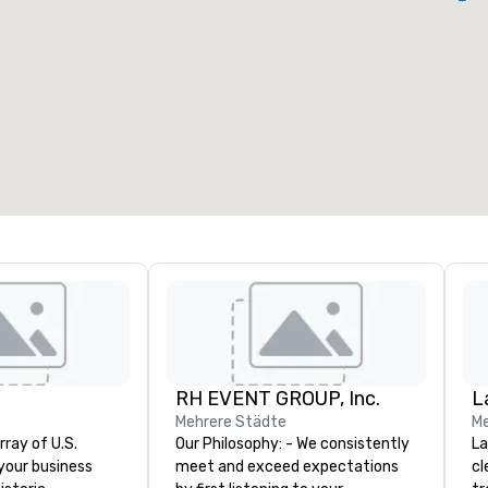
eetingräume
:
Gästezimmer
:
7
220
esamte Meetingfläche
:
Größter Raum
:
2.000 sq ft
4.100 sq ft
Veranstaltungsort auswählen
RH EVENT GROUP, Inc.
L
Mehrere Städte
Me
rray of U.S.
Our Philosophy: - We consistently
La
 your business
meet and exceed expectations
cl