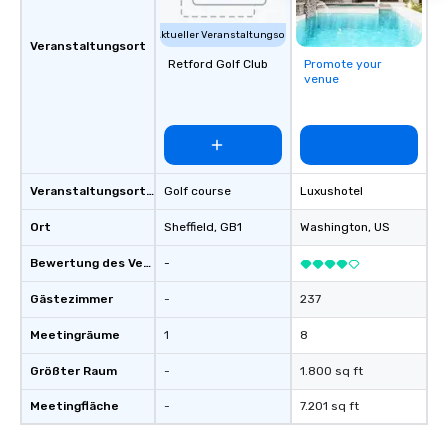
Aktueller Veranstaltungsort
Veranstaltungsort
Retford Golf Club
Promote your
venue
Veranstaltungsortstyp
Golf course
Luxushotel
Ort
Sheffield
, GB1
Washington
, US
Bewertung des Veranstaltungsortes
-
Gästezimmer
-
237
Meetingräume
1
8
Größter Raum
-
1.800 sq ft
Meetingfläche
-
7.201 sq ft