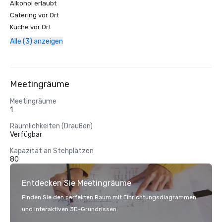
‪Alkohol‬ erlaubt
Catering vor Ort
Küche vor Ort
Alle (3) anzeigen
Meetingräume
Meetingräume
1
Räumlichkeiten (Draußen)
Verfügbar
Kapazität an Stehplätzen
80
Entdecken Sie Meetingräume
Finden Sie den perfekten Raum mit Einrichtungsdiagrammen
und interaktiven 3D-Grundrissen.