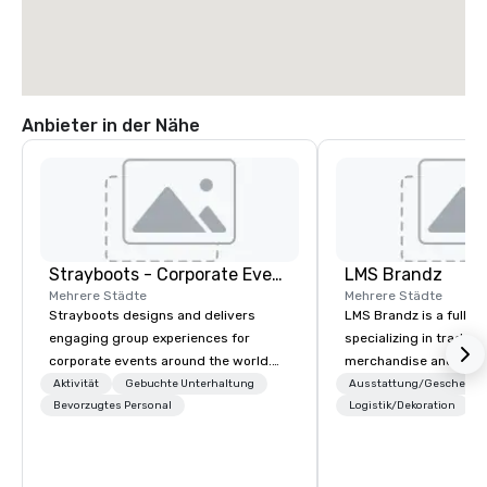
Anbieter in der Nähe
Strayboots - Corporate Events and Team Building Activities
LMS Brandz
Mehrere Städte
Mehrere Städte
Strayboots designs and delivers
LMS Brandz is a full-s
engaging group experiences for
specializing in trade 
corporate events around the world.
merchandise and muc
We operate in 300+ cities globally,
booth giveaways and 
Aktivität
Gebuchte Unterhaltung
Ausstattung/Geschenke
supporting programs for 50 to
Bevorzugtes Personal
to executive gifting, d
Logistik/Dekoration
50,000 participants—from leadership
banners, signage, fulfi
offsites and conferences to large
logistics, shipping, al
outdoor activations and multi-day
commerce solutions we 