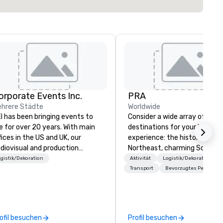
orporate Events Inc.
PRA
hrere Städte
Worldwide
I has been bringing events to
Consider a wide array of U.S.
fe for over 20 years. With main
destinations for your busines
fices in the US and UK, our
experience: the historic
diovisual and production
Northeast, charming South, al
mpany is equipped to manage
American Midwest, or pictur
gistik/Dekoration
Aktivität
Logistik/Dekoration
l the technical elements for
West. In PRA, you have an ex
Transport
Bevorzugtes Personal
ur events worldwide. We proudly
partner to collaborate with y
ovide quality equipment, skilled
anywhere your program take
chnicians, and experienced
you, to craft extraordinary
nagers to handle every detail,
events for you and your
ofil besuchen
Profil besuchen
 your live, hybrid, and virtual
participants.