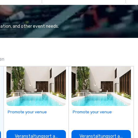
ev
ex
wi
wo
ation, and other event needs.
op
en
yo
im
gen
Promote your venue
Promote your venue
auswählen
Veranstaltungsort auswählen
Veranstaltungsort auswähle