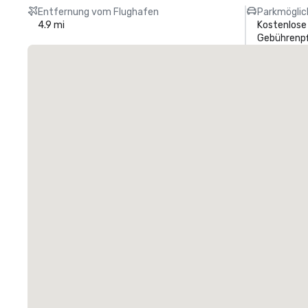
Entfernung vom Flughafen
Parkmöglic
4.9 mi
Kostenlose
Gebührenpf