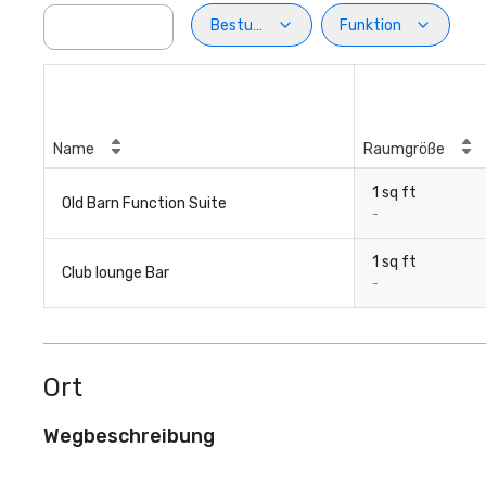
Bestuhlung
Funktion
Name
Raumgröße
1 sq ft
Old Barn Function Suite
-
1 sq ft
Club lounge Bar
-
Ort
Wegbeschreibung