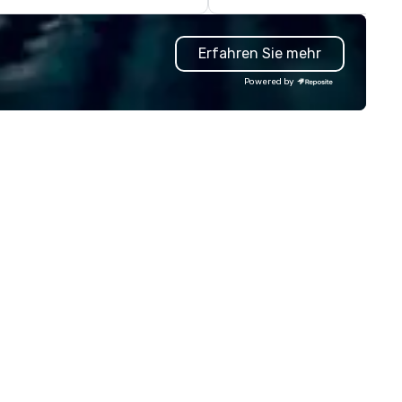
ents are perfectly planned and
ecuted. Our team collaborates
Erfahren Sie mehr
th stakeholders and vendors,
rking to create meaningful
Powered by
portunities for attendee
gagement and interaction so
ur events leave an indelible
pression.
n