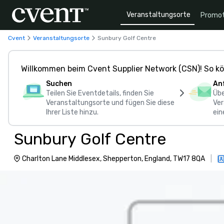
Veranstaltungsorte
Promot
Cvent
Veranstaltungsorte
Sunbury Golf Centre
Willkommen beim Cvent Supplier Network (CSN)! So kö
Suchen
An
Teilen Sie Eventdetails, finden Sie
Übe
Veranstaltungsorte und fügen Sie diese
Ver
Ihrer Liste hinzu.
ein
Sunbury Golf Centre
Charlton Lane Middlesex, Shepperton, England, TW17 8QA
|