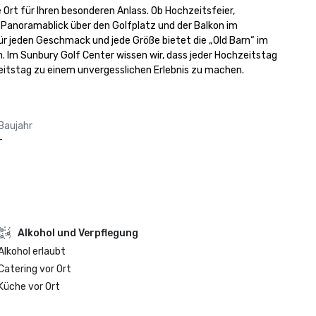
rt für Ihren besonderen Anlass. Ob Hochzeitsfeier, 
Panoramablick über den Golfplatz und der Balkon im 
ür jeden Geschmack und jede Größe bietet die „Old Barn“ im 
. Im Sunbury Golf Center wissen wir, dass jeder Hochzeitstag 
zeitstag zu einem unvergesslichen Erlebnis zu machen.
Baujahr
-
‪Alkohol‬ und Verpflegung
‪Alkohol‬ erlaubt
Catering vor Ort
Küche vor Ort