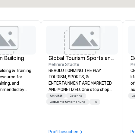
 Building
Global Tourism Sports and Entertainment
C
Mehrere Städte
Me
lding & Training
REVOLUTIONIZING THE WAY
CE
resource for
TOURISM, SPORTS, &
li
aining, and
ENTERTAINMENT ARE MARKETED
of
ommended by
AND MONETIZED. One stop shop
au
rporate groups
for all of your sports tickets in the
co
Aktivität
Catering
Lo
rica, our 80+
United States. NFL, NBA, NHL, MLB,
al
Gebuchte Unterhaltung
+4
ilable anywhere,
MLS, Formula1, etc.
yo
sized group.
pr
te
ma
Profil besuchen
Pr
so