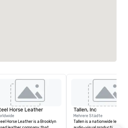
teel Horse Leather
Tallen, Inc
rldwide
Mehrere Städte
eel Horse Leather is a Brooklyn
Tallen is a nationwide leader i
sed leather company that
audio-visual production and 