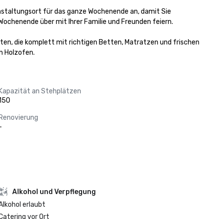
anstaltungsort für das ganze Wochenende an, damit Sie 
ochenende über mit Ihrer Familie und Freunden feiern.

rten, die komplett mit richtigen Betten, Matratzen und frischen 
n Holzofen.
Kapazität an Stehplätzen
150
Renovierung
-
‪Alkohol‬ und Verpflegung
‪Alkohol‬ erlaubt
Catering vor Ort