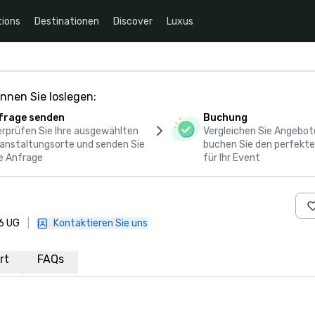
ions
Destinationen
Discover
Luxus
nnen Sie loslegen:
frage senden
Buchung
rprüfen Sie Ihre ausgewählten
Vergleichen Sie Angebot
anstaltungsorte und senden Sie
buchen Sie den perfekte
e Anfrage
für Ihr Event
 6 UG
|
Kontaktieren Sie uns
rt
FAQs