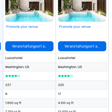
Champagne onboard, red carpet
Le
arrivals Ideal for: Corporate
co
Events & Conferences Weddings
la
& Rehearsal Dinners Music & Food
corpo
Festivals Sports Team Travel
ac
Promote your venue
Promote your venue
Church & School Group Trips
Di
Airport Transfers & Hotel Shuttles
Service Areas Tennessee and
surrounding states.
auswählen
Veranstaltungsort auswählen
Veranstaltungsort auswähle
Luxushotel
Luxushotel
Washington
, US
Washington
, US
237
220
8
17
1.800 sq ft
4.100 sq ft
7.201 sq ft
12.000 sq ft