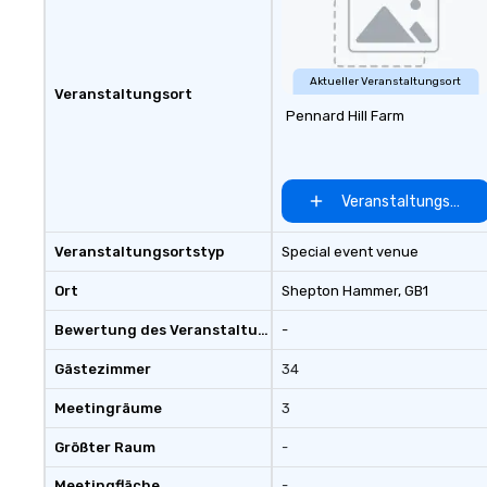
any time of year. Short timelines?
No problem – we can arrange your
scavenger hunt on very short
notice and with little time and
Aktueller Veranstaltungsort
Veranstaltungsort
effort required by you. Anyone!
Pennard Hill Farm
Our scavenger hunts are designed
for both small and large groups.
There is no group size that we
can’t handle! We have a variety of
Veranstaltungsort 
pricing options to suit your
budget and the specific needs of
Veranstaltungsortstyp
Special event venue
your group. Perfect for meetings,
offsites and conferences.
Ort
Shepton Hammer
, GB1
Bewertung des Veranstaltungsortes
-
Gästezimmer
34
Meetingräume
3
Größter Raum
-
Meetingfläche
-