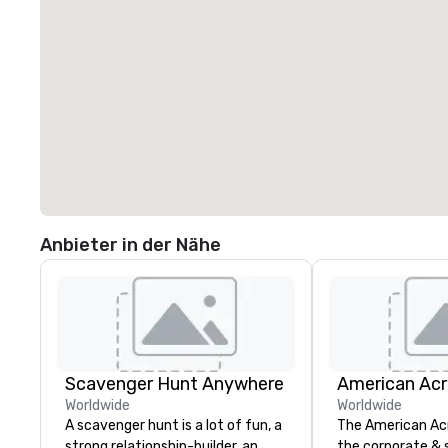
Anbieter in der Nähe
Scavenger Hunt Anywhere
Worldwide
Worldwide
A scavenger hunt is a lot of fun, a
The American Ac
strong relationship-builder, an
the corporate & 