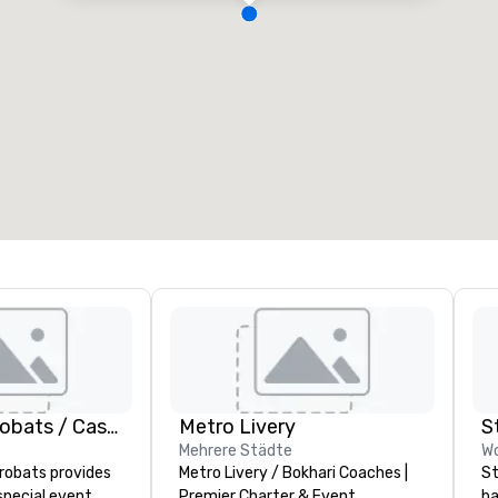
American Acrobats / Castle Productions
Metro Livery
S
Mehrere Städte
Wo
robats provides
Metro Livery / Bokhari Coaches |
St
special event
Premier Charter & Event
ba