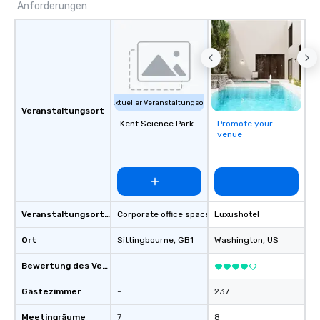
Anforderungen
Aktueller Veranstaltungsort
Veranstaltungsort
Kent Science Park
Promote your
venue
Veranstaltungsortstyp
Corporate office space
Luxushotel
Ort
Sittingbourne
, GB1
Washington
, US
Bewertung des Veranstaltungsortes
-
Gästezimmer
-
237
Meetingräume
7
8