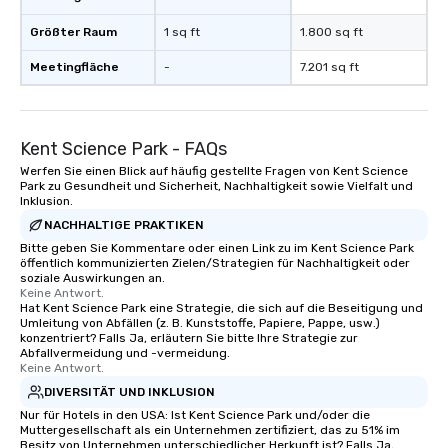
Größter Raum
1 sq ft
1.800 sq ft
Meetingfläche
-
7.201 sq ft
Kent Science Park - FAQs
Werfen Sie einen Blick auf häufig gestellte Fragen von Kent Science
Park zu Gesundheit und Sicherheit, Nachhaltigkeit sowie Vielfalt und
Inklusion.
NACHHALTIGE PRAKTIKEN
Bitte geben Sie Kommentare oder einen Link zu im Kent Science Park
öffentlich kommunizierten Zielen/Strategien für Nachhaltigkeit oder
soziale Auswirkungen an.
Keine Antwort.
Hat Kent Science Park eine Strategie, die sich auf die Beseitigung und
Umleitung von Abfällen (z. B. Kunststoffe, Papiere, Pappe, usw.)
konzentriert? Falls Ja, erläutern Sie bitte Ihre Strategie zur
Abfallvermeidung und -vermeidung.
Keine Antwort.
DIVERSITÄT UND INKLUSION
Nur für Hotels in den USA: Ist Kent Science Park und/oder die
Muttergesellschaft als ein Unternehmen zertifiziert, das zu 51% im
Besitz von Unternehmen unterschiedlicher Herkunft ist? Falls Ja,