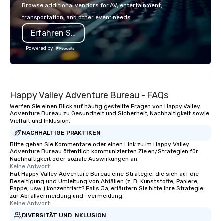
event creates lasting impact.
communication, and s
Browse additional vendors for AV, entertainment,
partnerships. Our goal is simple:
transportation, and other event needs.
deliver a seamless tra
Erfahren Sie mehr
experience that reduc
for our clients and cre
Powered by
experience for their a
Happy Valley Adventure Bureau - FAQs
Werfen Sie einen Blick auf häufig gestellte Fragen von Happy Valley
Adventure Bureau zu Gesundheit und Sicherheit, Nachhaltigkeit sowie
Vielfalt und Inklusion.
NACHHALTIGE PRAKTIKEN
Bitte geben Sie Kommentare oder einen Link zu im Happy Valley
Adventure Bureau öffentlich kommunizierten Zielen/Strategien für
Nachhaltigkeit oder soziale Auswirkungen an.
Keine Antwort.
Hat Happy Valley Adventure Bureau eine Strategie, die sich auf die
Beseitigung und Umleitung von Abfällen (z. B. Kunststoffe, Papiere,
Pappe, usw.) konzentriert? Falls Ja, erläutern Sie bitte Ihre Strategie
zur Abfallvermeidung und -vermeidung.
Keine Antwort.
DIVERSITÄT UND INKLUSION