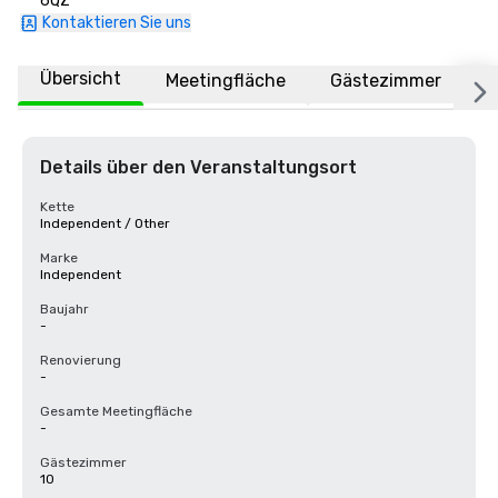
6QZ
Kontaktieren Sie uns
Übersicht
Meetingfläche
Gästezimmer
O
Details über den Veranstaltungsort
Kette
Independent / Other
Marke
Independent
Baujahr
-
Renovierung
-
Gesamte Meetingfläche
-
Gästezimmer
10