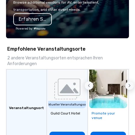
one does it better. Co
Browse additional vendors for AV, entertainment,
and see why.
transportation, and other event needs.
Erfahren Sie mehr
Powered by
Empfohlene Veranstaltungsorte
2 andere Veranstaltungsorten entsprachen Ihren
Anforderungen
Aktueller Veranstaltungsort
Veranstaltungsort
Guild Court Hotel
Promote your
venue