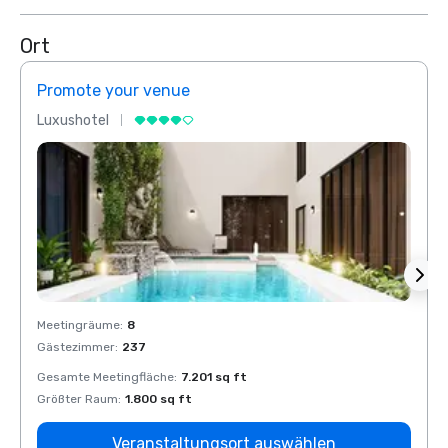
Ort
Promote your venue
Prom
Luxushotel
Luxus
Meetingräume
:
8
Meeti
Gästezimmer
:
237
Gäste
Gesamte Meetingfläche
:
7.201 sq ft
Gesam
Größter Raum
:
1.800 sq ft
Größt
Veranstaltungsort auswählen