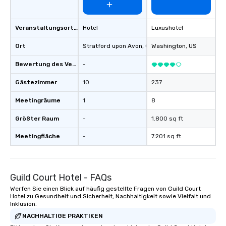
Veranstaltungsortstyp
Hotel
Luxushotel
Ort
Stratford upon Avon
, GB1
Washington
, US
Bewertung des Veranstaltungsortes
-
Gästezimmer
10
237
Meetingräume
1
8
Größter Raum
-
1.800 sq ft
Meetingfläche
-
7.201 sq ft
Guild Court Hotel - FAQs
Werfen Sie einen Blick auf häufig gestellte Fragen von Guild Court
Hotel zu Gesundheit und Sicherheit, Nachhaltigkeit sowie Vielfalt und
Inklusion.
NACHHALTIGE PRAKTIKEN