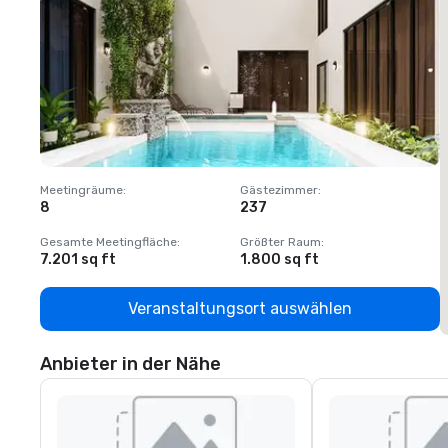
Meetingräume
:
Gästezimmer
:
M
8
237
1
Gesamte Meetingfläche
:
Größter Raum
:
G
7.201 sq ft
1.800 sq ft
1
Veranstaltungsort auswählen
Anbieter in der Nähe