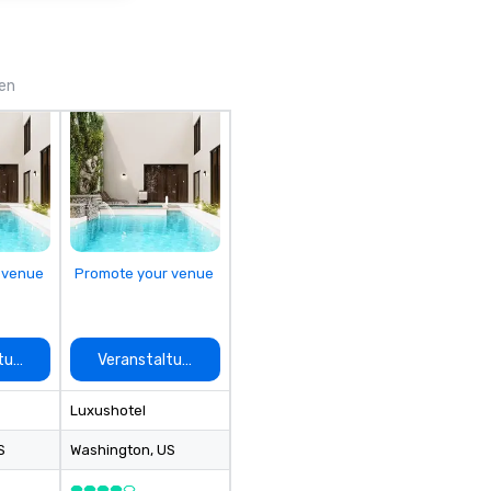
ou
an
fi
gen
de
co
en
th
en
in
of
el
 venue
Promote your venue
tungsort auswählen
Veranstaltungsort auswählen
Luxushotel
S
Washington
, US