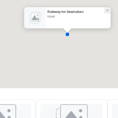
Rodeway Inn Swainsboro
Hotel
eetingräume
:
Gästezimmer
:
7
220
esamte Meetingfläche
:
Größter Raum
:
2.000 sq ft
4.100 sq ft
Veranstaltungsort auswählen