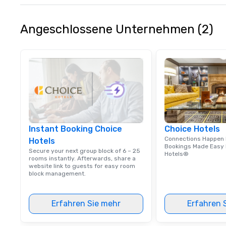
our luxury transp
in Atlanta, GA.
Angeschlossene Unternehmen (2)
Instant Booking Choice
Choice Hotels
Connections Happen 
Hotels
Bookings Made Easy 
Secure your next group block of 6 – 25
Hotels®
rooms instantly. Afterwards, share a
website link to guests for easy room
block management.
Erfahren Sie mehr
Erfahren 