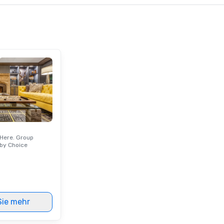
ortation services
team, or throwing the kind of
Ne
party people talk about, we've got
si
something for everybody.
p
ne
un
op
ex
ch
cr
an
wo
or
an
Here. Group
qu
by Choice
of
ou
Wi
an
to
Sie mehr
ma
va
pr