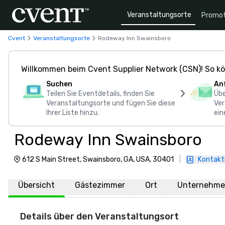
Veranstaltungsorte
Promot
Cvent
Veranstaltungsorte
Rodeway Inn Swainsboro
Willkommen beim Cvent Supplier Network (CSN)! So kö
Suchen
An
Teilen Sie Eventdetails, finden Sie
Übe
Veranstaltungsorte und fügen Sie diese
Ver
Ihrer Liste hinzu.
ein
Rodeway Inn Swainsboro
612 S Main Street, Swainsboro, GA, USA, 30401
|
Kontakti
Übersicht
Gästezimmer
Ort
Unternehme
Details über den Veranstaltungsort