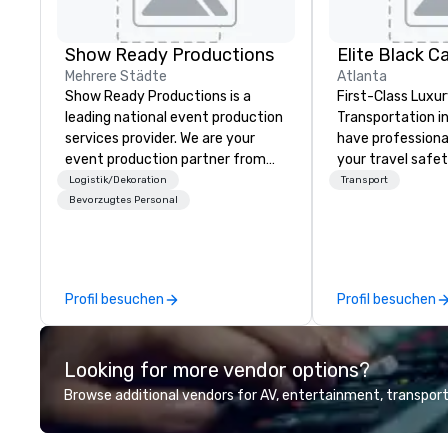
Show Ready Productions
Elite Black Ca
Mehrere Städte
Atlanta
Show Ready Productions is a
First-Class Luxur
leading national event production
Transportation in 
services provider. We are your
have professiona
event production partner from
your travel safet
start to finish. Our team is
transportation se
Logistik/Dekoration
Transport
dedicated to making sure we
Atlanta, GA. At 
Bevorzugtes Personal
begin with your vision and leave
you are riding ou
you and your attendees inspired
limousine in the 
by the experience.
Metropolitan Are
While Elite Black 
Profil besuchen
Profil besuchen
clients are unique
professional te
the importance o
Looking for more vendor options?
transportation n
our experienced
Browse additional vendors for AV, entertainment, transport
providing top qua
individual service