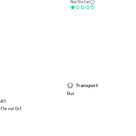
Northstar
Transport
Bus
ubt
fte vor Ort