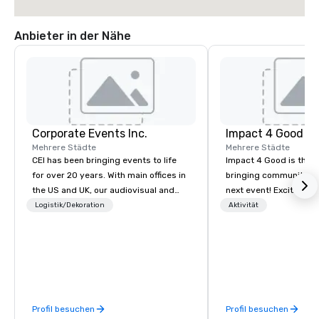
Anbieter in der Nähe
Corporate Events Inc.
Impact 4 Good
Mehrere Städte
Mehrere Städte
CEI has been bringing events to life
Impact 4 Good is the o
for over 20 years. With main offices in
bringing community se
the US and UK, our audiovisual and
next event! Exciting a
production company is equipped to
team building activitie
Logistik/Dekoration
Aktivität
manage all the technical elements for
of what we offer. Let u
your events worldwide. We proudly
best cause/beneficiary
provide quality equipment, skilled
manage the donation l
technicians, and experienced
bring the spirit of co
managers to handle every detail, so
to your group. From you
your live, hybrid, and virtual events
request through the d
Profil besuchen
Profil besuchen
are perfectly planned and executed.
event, Impact 4 Good h