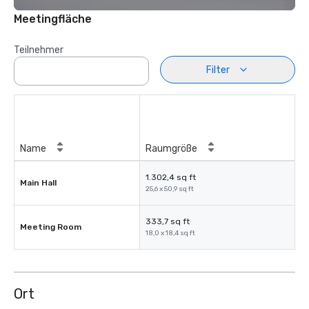
Meetingfläche
Teilnehmer
Filter
Name
Raumgröße
1.302,4 sq ft
Main Hall
25,6 x 50,9 sq ft
333,7 sq ft
Meeting Room
18,0 x 18,4 sq ft
Ort