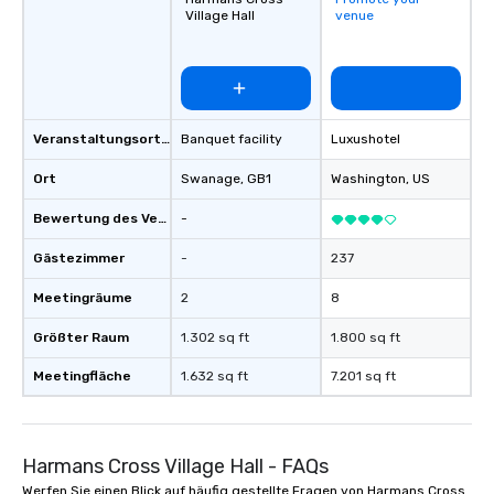
Village Hall
venue
Veranstaltungsortstyp
Banquet facility
Luxushotel
Ort
Swanage
, GB1
Washington
, US
Bewertung des Veranstaltungsortes
-
Gästezimmer
-
237
Meetingräume
2
8
Größter Raum
1.302 sq ft
1.800 sq ft
Meetingfläche
1.632 sq ft
7.201 sq ft
Harmans Cross Village Hall - FAQs
Werfen Sie einen Blick auf häufig gestellte Fragen von Harmans Cross