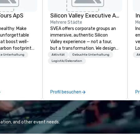
Tours ApS
Silicon Valley Executive Academy
I
Mehrere Städte
Me
healthy: Make
SVEA offers corporate groups an
In
 unforgettable
immersive, authentic Silicon
en
hat boost well-
Valley experience — not a tour,
ve
arbon footprints.
but a transformation. We design
Lo
 on the run with
and facilitate custom executive
sp
e Unterhaltung
Aktivität
Gebuchte Unterhaltung
Ak
ing guides.
innovation tours, learning
re
Logistik/Dekoration
sessions, innovation workshops,
te
leadership intensives, and behind-
cl
the-scenes tech culture
ex
experiences for visiting
pa
Profil besuchen
Pr
delegations, incentive groups, and
Pr
corporate offsites. Whether your
di
group wants to think like a Silicon
un
Valley founder, explore the
mindsets driving the world's
ation, and other event needs.
fastest-growing companies, or
walk away with a practical