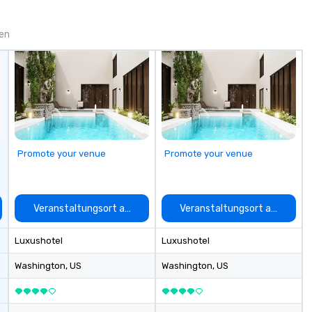
innovation playbook, SVEA
delivers programming that is
memorable, substantive, and
gen
uniquely rooted in the Valley. Ideal
for groups of 10–200. Fully
customizable by industry,
seniority, and objectives.
Promote your venue
Promote your venue
auswählen
Veranstaltungsort auswählen
Veranstaltungsort auswähle
Luxushotel
Luxushotel
Washington
, US
Washington
, US