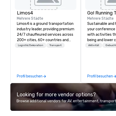
Limos4
Go! Running 
Mehrere Städte
Mehrere Städte
Limos4 is a ground transportation
Sustainable and 
industry leader, providing premium
your conference
24/7 chauffeured services across
with activities t
200+ cities, 60+ countries and
being and lower c
250+ airports. Limos4 clients
Explore the world
Logistik/Dekoration
Transport
Aktivität
Gebucht
have the full support from
expert local runn
experienced industry
professionals, assisted by a
proprietary dispatch and booking
system - the most advanced of
Profil besuchen
Profil besuchen
its kind today. Established in 2010
in Switzerland, and running
seamlessly for more than a
Looking for more vendor options?
decade, Limos4 enables travelers
to reliably arrange their journeys
Browse additional vendors for AV, entertainment, transport
throughout the world in minutes,
whatever chauffeured vehicle