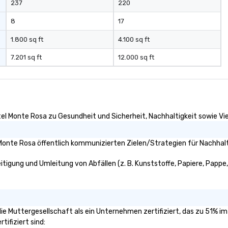
237
220
8
17
1.800 sq ft
4.100 sq ft
7.201 sq ft
12.000 sq ft
el Monte Rosa zu Gesundheit und Sicherheit, Nachhaltigkeit sowie Viel
onte Rosa öffentlich kommunizierten Zielen/Strategien für Nachhalti
tigung und Umleitung von Abfällen (z. B. Kunststoffe, Papiere, Pappe, u
die Muttergesellschaft als ein Unternehmen zertifiziert, das zu 51% i
tifiziert sind: