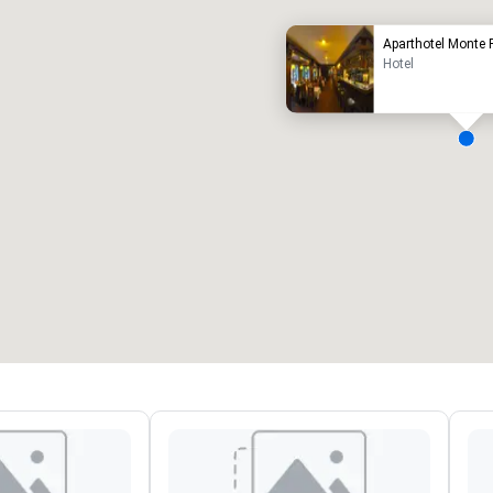
Aparthotel Monte
Hotel
eetingräume
:
Gästezimmer
:
7
220
esamte Meetingfläche
:
Größter Raum
:
2.000 sq ft
4.100 sq ft
Veranstaltungsort auswählen