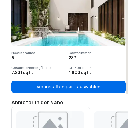
Meetingräume
:
Gästezimmer
:
M
8
237
1
Gesamte Meetingfläche
:
Größter Raum
:
G
7.201 sq ft
1.800 sq ft
1
Veranstaltungsort auswählen
Anbieter in der Nähe