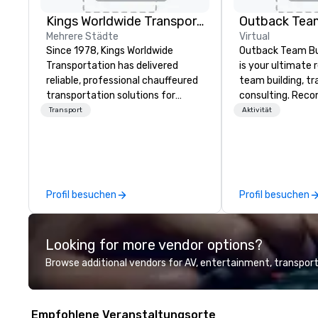
Kings Worldwide Transportation
Outback Team
Mehrere Städte
Virtual
Since 1978, Kings Worldwide
Outback Team Bui
Transportation has delivered
is your ultimate 
reliable, professional chauffeured
team building, tr
transportation solutions for
consulting. Rec
corporate travelers and meetings
over 30,000+ co
Transport
Aktivität
and events worldwide.
across North Ame
Headquartered in Oklahoma City,
solutions are ava
OK we provide seamless service
anytime, for any 
throughout more than 500 cities
across the globe through our
Profil besuchen
Profil besuchen
vetted international partner
network. We are committed to
delivering high-quality ground
Looking for more vendor options?
transportation that meets the
standards of today’s corporate
Browse additional vendors for AV, entertainment, transport
travel and meetings programs—
prioritizing safety, punctuality,
consistency, and service
Empfohlene Veranstaltungsorte