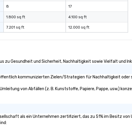
8
17
1.800 sq ft
4.100 sq ft
7.201 sq ft
12.000 sq ft
us zu Gesundheit und Sicherheit, Nachhaltigkeit sowie Vielfalt und Ink
ffentlich kommunizierten Zielen/Strategien für Nachhaltigkeit oder 
Umleitung von Abfällen (z. B. Kunststoffe, Papiere, Pappe, usw.) konzent
esellschaft als ein Unternehmen zertifiziert, das zu 51% im Besitz vo
ind: