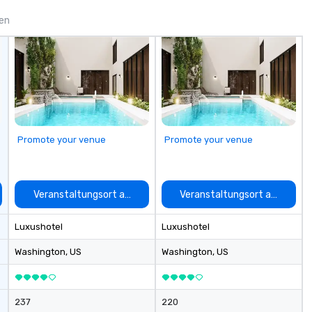
exploring its successes and
in
failures, challenges, and
Ch
gen
controversies. The Museum's
Ma
mission is to create compelling
Ma
exhibitions and other learning
fa
experiences that shed light on
ha
the shadow world of espionage
ac
and intelligence, educating and
si
challenging each of us to engage
st
critically with the complex world
Es
Promote your venue
Promote your venue
around us. The Museum aims to
Bo
provide an objective and apolitical
forum for exploring important
topics such as the impact of
auswählen
Veranstaltungsort auswählen
Veranstaltungsort auswähle
secrecy on civil liberties, the
changing role of technology in
Luxushotel
Luxushotel
intelligence work, and the
challenges of disinformation in a
Washington
, US
Washington
, US
social media environment.
237
220