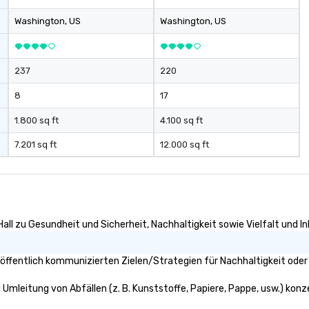
create LASTING memories
ferences.
through magic. | If you're looking
Washington
, US
Washington
, US
for a personable, engaging, and
mind blowing experience for your
group - send me/my team a
237
220
message!
8
17
1.800 sq ft
4.100 sq ft
7.201 sq ft
12.000 sq ft
Hall zu Gesundheit und Sicherheit, Nachhaltigkeit sowie Vielfalt und In
 öffentlich kommunizierten Zielen/Strategien für Nachhaltigkeit oder
d Umleitung von Abfällen (z. B. Kunststoffe, Papiere, Pappe, usw.) konze