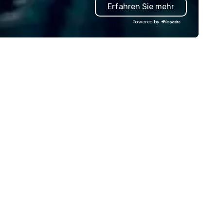
Erfahren Sie mehr
rvice. You can rest assured that
turnaround, local service, and
gardless of size, your event will
quality printing that helps
Powered by
ve our utmost attention and an
planners impress their atten
matched personalized touch.
Contact uws@bigfrog.com to
ether you need airport
a quote today!
ansfers, staffing, activities,
tertainment, décor or full
ent planning services, our goal
 to make you look good and
sure you don’t have to worry
 a thing. Send us a request
r proposal for your next event
day. We’ll do all the work so your
ent is JUST RIGHT!
n