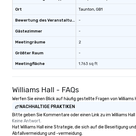
your group. Perfect for meetings,
offsites and con
Ort
Taunton
, GB1
Bewertung des Veranstaltungsortes
-
Gästezimmer
-
Meetingräume
2
Größter Raum
-
Meetingfläche
1.763 sq ft
Williams Hall - FAQs
Werfen Sie einen Blick auf häufig gestellte Fragen von Williams 
NACHHALTIGE PRAKTIKEN
Bitte geben Sie Kommentare oder einen Link zu im Williams Hall
Keine Antwort.
Hat Williams Hall eine Strategie, die sich auf die Beseitigung un
Abfallvermeidung und -vermeidung.