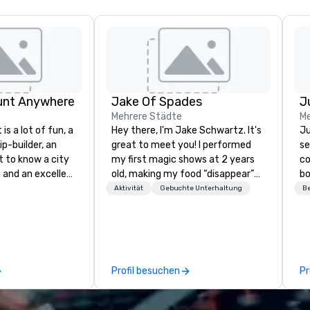
unt Anywhere
Jake Of Spades
Mehrere Städte
Me
is a lot of fun, a
Hey there, I'm Jake Schwartz. It's
Ju
ip-builder, an
great to meet you! I performed
se
t to know a city
my first magic shows at 2 years
co
n and an excellent
old, making my food “disappear”
bo
ivity for your
for my parents at every meal. I
se
Aktivität
Gebuchte Unterhaltung
Be
rticular
quickly became obsessed with
ba
porate groups,
the moments a magic trick could
th
 more successful
create. | However, not everyone
yo
ing programs if
enjoys being “FOOLED” over and
Ou
 skills such as
over by a kid, so I learned how to
mo
Profil besuchen
Pr
creativity, time
tell STORIES through my magic.
a
ritization and
Suddenly, people weren’t made to
ex
e
be the FOOL, they were PART of a
ou