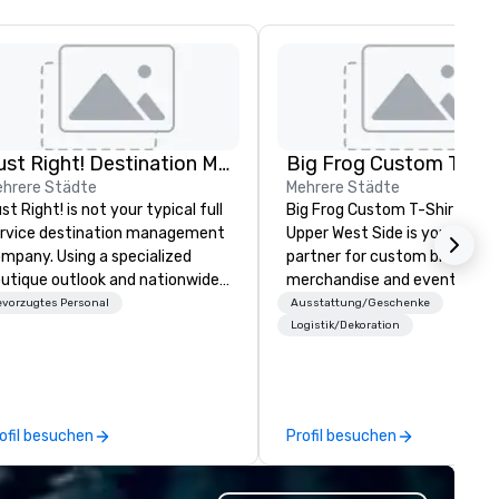
Just Right! Destination Management
hrere Städte
Mehrere Städte
st Right! is not your typical full
Big Frog Custom T-Shirts & M
rvice destination management
Upper West Side is your go-to
mpany. Using a specialized
partner for custom branded
utique outlook and nationwide
merchandise and event gifts
rvice, we provide truly client-
make a lasting impression. W
vorzugtes Personal
Ausstattung/Geschenke
sed, “one-stop shop” service
specialize in high-quality app
Logistik/Dekoration
at makes you feel as though
and promotional products for
u have a partner in every city.
event conferences, corporat
r exceptional team boasts
retreats, team-building even
re than 50 years of planning
community gatherings, grou
ofil besuchen
Profil besuchen
nd event management
travel and more. Enjoy free design
perience, and we pride
services, on-site pickup, or di
rselves on our outstanding
shipping anywhere in the U.S.