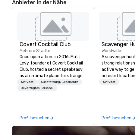
Anbieter in der Nähe
Covert Cocktail Club
Scavenger H
Mehrere Städte
Worldwide
Once upon a time in 2016, Matt
A scavenger hunt 
Levy, founder of Covert Cocktail
strong relationsh
Club, hosted a secret speakeasy
active way to ge
as an intimate place for strangers
or resort locatio
to gather in his home. The only
team building act
Aktivität
Ausstattung/Geschenke
Aktivität
way to find out about it was via
next event. Of pa
Bevorzugtes Personal
word of mouth. No address was
relevance to cor
given, the only clue being a sign
participants are
placed in the window, “Cocktails
in our team build
Here”. A lot of people thought it
they use business
Profil besuchen
Profil besuchen
was pretty cool, even before The
problem-solving, 
New York Times wrote about it.
management, prio
But that was all pre-pandemic,
decision-making. Anywhere! W