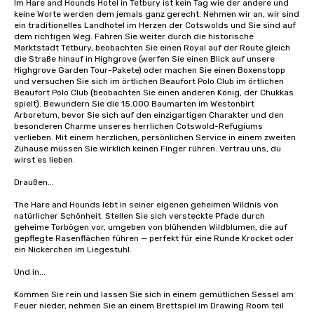
Im Hare and Hounds Hotel in Tetbury ist kein Tag wie der andere und 
keine Worte werden dem jemals ganz gerecht. Nehmen wir an, wir sind 
ein traditionelles Landhotel im Herzen der Cotswolds und Sie sind auf 
dem richtigen Weg. Fahren Sie weiter durch die historische 
Marktstadt Tetbury, beobachten Sie einen Royal auf der Route gleich 
die Straße hinauf in Highgrove (werfen Sie einen Blick auf unsere 
Highgrove Garden Tour-Pakete) oder machen Sie einen Boxenstopp 
und versuchen Sie sich im örtlichen Beaufort Polo Club im örtlichen 
Beaufort Polo Club (beobachten Sie einen anderen König, der Chukkas 
spielt). Bewundern Sie die 15.000 Baumarten im Westonbirt 
Arboretum, bevor Sie sich auf den einzigartigen Charakter und den 
besonderen Charme unseres herrlichen Cotswold-Refugiums 
verlieben. Mit einem herzlichen, persönlichen Service in einem zweiten 
Zuhause müssen Sie wirklich keinen Finger rühren. Vertrau uns, du 
wirst es lieben.

Draußen...

The Hare and Hounds lebt in seiner eigenen geheimen Wildnis von 
natürlicher Schönheit. Stellen Sie sich versteckte Pfade durch 
geheime Torbögen vor, umgeben von blühenden Wildblumen, die auf 
gepflegte Rasenflächen führen — perfekt für eine Runde Krocket oder 
ein Nickerchen im Liegestuhl.

Und in...

Kommen Sie rein und lassen Sie sich in einem gemütlichen Sessel am 
Feuer nieder, nehmen Sie an einem Brettspiel im Drawing Room teil 