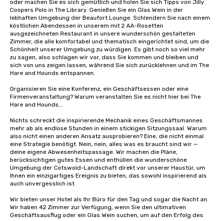
oder machen Sie es sich gemütlich und holen Sie sich Tipps von Jilly 
Coopers Polo in The Library. Genießen Sie ein Glas Wein in der 
lebhaften Umgebung der Beaufort Lounge. Schlendern Sie nach einem 
köstlichen Abendessen in unserem mit 2 AA-Rosetten 
ausgezeichneten Restaurant in unsere wunderschön gestalteten 
Zimmer, die alle komfortabel und thematisch eingerichtet sind, um die 
Schönheit unserer Umgebung zu würdigen. Es gibt noch so viel mehr 
zu sagen, also schlagen wir vor, dass Sie kommen und bleiben und 
sich von uns zeigen lassen, während Sie sich zurücklehnen und im The 
Hare and Hounds entspannen.

Organisieren Sie eine Konferenz, ein Geschäftsessen oder eine 
Firmenveranstaltung? Warum veranstalten Sie es nicht hier bei The 
Hare and Hounds...

Nichts schreckt die inspirierende Mechanik eines Geschäftsmannes 
mehr ab als endlose Stunden in einem stickigen Sitzungssaal. Warum 
also nicht einen anderen Ansatz ausprobieren? Eine, die nicht einmal 
eine Strategie benötigt. Nein, nein, alles was es braucht sind wir — 
deine eigene Abwesenheitspassage. Wir machen die Pläne, 
berücksichtigen gutes Essen und enthüllen die wunderschöne 
Umgebung der Cotswold-Landschaft direkt vor unserer Haustür, um 
Ihnen ein einzigartiges Ereignis zu bieten, das sowohl inspirierend als 
auch unvergesslich ist.

Wir bieten unser Hotel als Ihr Büro für den Tag und sogar die Nacht an. 
Wir haben 42 Zimmer zur Verfügung, wenn Sie den ultimativen 
Geschäftsausflug oder ein Glas Wein suchen, um auf den Erfolg des 