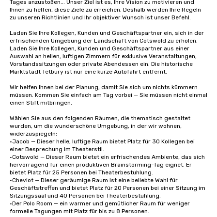
Tages anzustoßen... Unser Ziel ist es, Ihre Vision zu motivieren und 
Ihnen zu helfen, diese Ziele zu erreichen. Deshalb werden Ihre Regeln 
zu unseren Richtlinien und Ihr objektiver Wunsch ist unser Befehl.

Laden Sie Ihre Kollegen, Kunden und Geschäftspartner ein, sich in der 
erfrischenden Umgebung der Landschaft von Cotswold zu erholen. 
Laden Sie Ihre Kollegen, Kunden und Geschäftspartner aus einer 
Auswahl an hellen, luftigen Zimmern für exklusive Veranstaltungen, 
Vorstandssitzungen oder private Abendessen ein. Die historische 
Marktstadt Tetbury ist nur eine kurze Autofahrt entfernt.

Wir helfen Ihnen bei der Planung, damit Sie sich um nichts kümmern 
müssen. Kommen Sie einfach am Tag vorbei — Sie müssen nicht einmal 
einen Stift mitbringen.

Wählen Sie aus den folgenden Räumen, die thematisch gestaltet 
wurden, um die wunderschöne Umgebung, in der wir wohnen, 
widerzuspiegeln:

•Jacob — Dieser helle, luftige Raum bietet Platz für 30 Kollegen bei 
einer Besprechung im Theaterstil.

•Cotswold — Dieser Raum bietet ein erfrischendes Ambiente, das sich 
hervorragend für einen produktiven Brainstorming-Tag eignet. Er 
bietet Platz für 25 Personen bei Theaterbestuhlung.

•Cheviot — Dieser geräumige Raum ist eine beliebte Wahl für 
Geschäftstreffen und bietet Platz für 20 Personen bei einer Sitzung im 
Sitzungssaal und 40 Personen bei Theaterbestuhlung.

•Der Polo Room — ein warmer und gemütlicher Raum für weniger 
formelle Tagungen mit Platz für bis zu 8 Personen.
