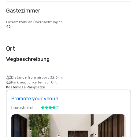
Gästezimmer
Gesamtzahl an Übernachtungen
42
Ort
Wegbeschreibung
Distance from airport 32.6 mi
Parkmöglichkeiten vor Ort
Kostenlose Parkplätze
Promote your venue
Prom
Luxushotel
Luxus