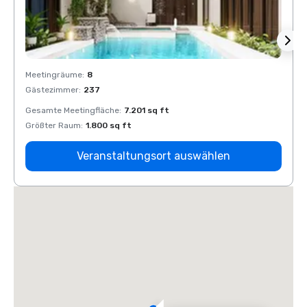
Meetingräume
:
8
Meeti
Gästezimmer
:
237
Gäste
Gesamte Meetingfläche
:
7.201 sq ft
Gesam
Größter Raum
:
1.800 sq ft
Größt
Veranstaltungsort auswählen