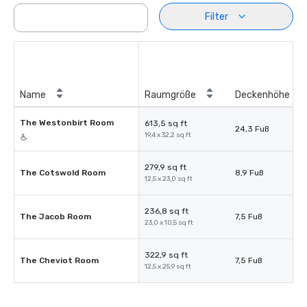
Filter
Name
Raumgröße
Deckenhöhe
The Westonbirt Room
613,5 sq ft
24,3 Fuß
19,4 x 32,2 sq ft
279,9 sq ft
The Cotswold Room
8,9 Fuß
12,5 x 23,0 sq ft
236,8 sq ft
The Jacob Room
7,5 Fuß
23,0 x 10,5 sq ft
322,9 sq ft
The Cheviot Room
7,5 Fuß
12,5 x 25,9 sq ft