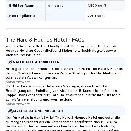
Größter Raum
614 sq ft
1.800 sq ft
Meetingfläche
-
7.201 sq ft
The Hare & Hounds Hotel - FAQs
Werfen Sie einen Blick auf häufig gestellte Fragen von The Hare &
Hounds Hotel zu Gesundheit und Sicherheit, Nachhaltigkeit sowie
Vielfalt und Inklusion.
NACHHALTIGE PRAKTIKEN
Bitte geben Sie Kommentare oder einen Link zu im The Hare & Hounds
Hotel öffentlich kommunizierten Zielen/Strategien für Nachhaltigkeit
oder soziale Auswirkungen an.
Keine Antwort.
Hat The Hare & Hounds Hotel eine Strategie, die sich auf die
Beseitigung und Umleitung von Abfällen (z. B. Kunststoffe, Papiere,
Pappe, usw.) konzentriert? Falls Ja, erläutern Sie bitte Ihre Strategie
zur Abfallvermeidung und -vermeidung.
Keine Antwort.
DIVERSITÄT UND INKLUSION
Nur für Hotels in den USA: Ist The Hare & Hounds Hotel und/oder die
Muttergesellschaft als ein Unternehmen zertifiziert, das zu 51% im
Besitz von Unternehmen unterschiedlicher Herkunft ist? Falls Ja,
geben Sie bitte an, als welche der folgenden Optionen Sie zertifiziert