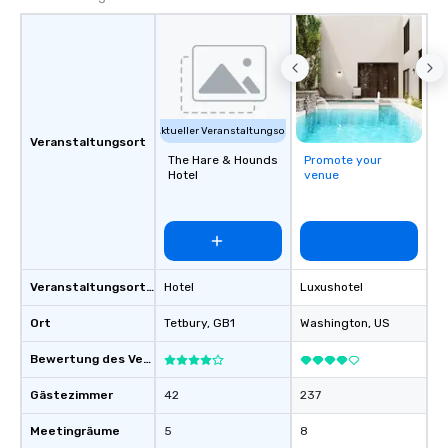
Mockups available
Aktueller Veranstaltungsort
Veranstaltungsort
The Hare & Hounds
Promote your
Hotel
venue
Veranstaltungsortstyp
Hotel
Luxushotel
Ort
Tetbury
, GB1
Washington
, US
Bewertung des Veranstaltungsortes
Gästezimmer
42
237
Meetingräume
5
8