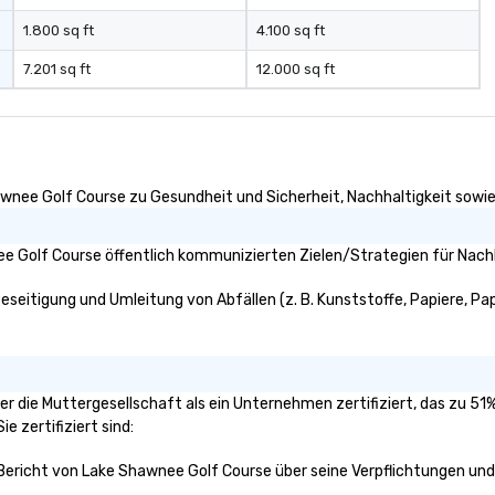
1.800 sq ft
4.100 sq ft
7.201 sq ft
12.000 sq ft
wnee Golf Course zu Gesundheit und Sicherheit, Nachhaltigkeit sowie V
e Golf Course öffentlich kommunizierten Zielen/Strategien für Nachh
seitigung und Umleitung von Abfällen (z. B. Kunststoffe, Papiere, Pappe
er die Muttergesellschaft als ein Unternehmen zertifiziert, das zu 5
e zertifiziert sind:
 Bericht von Lake Shawnee Golf Course über seine Verpflichtungen und 