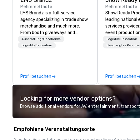
LMS Brandz
Show Ready 
Mehrere Städte
Mehrere Städte
LMS Brandz is a full-service
Show Ready Produ
agency specializing in trade show
leading national
merchandise and much more.
services provider
From booth giveaways and
event production
branded apparel to executive
start to finish. O
Ausstattung/Geschenke
Logistik/Dekoration
gifting, displays, banners, signage,
dedicated to mak
Logistik/Dekoration
Bevorzugtes Persona
fulfillment, logistics, shipping,
begin with your v
along with e-commerce solutions
you and your att
we handle it all. While there are
by the experienc
many promotional companies to
Profil besuchen
Profil besuchen
choose from, our 20+ years of
industry experience and
commitment to exceptional
Looking for more vendor options?
customer service set us apart. We
deliver smart, reliable solutions
Browse additional vendors for AV, entertainment, transport
designed to make the end-user
experience seamless from start
to finish. We are also a certified
Empfohlene Veranstaltungsorte
WOSB.
2 andere Veranstaltungsorten entsprachen Ihren Anforderun