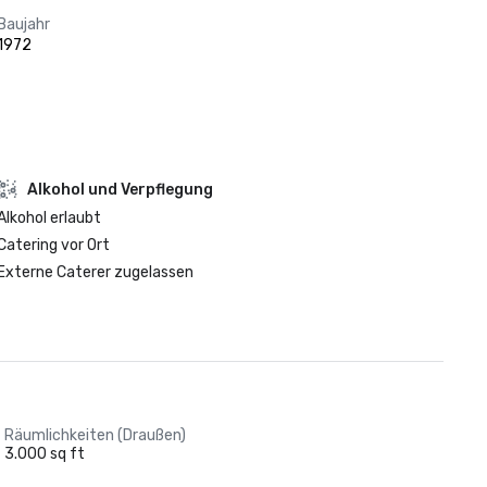
Baujahr
1972
‪Alkohol‬ und Verpflegung
‪Alkohol‬ erlaubt
Catering vor Ort
Externe Caterer zugelassen
Räumlichkeiten (Draußen)
3.000 sq ft