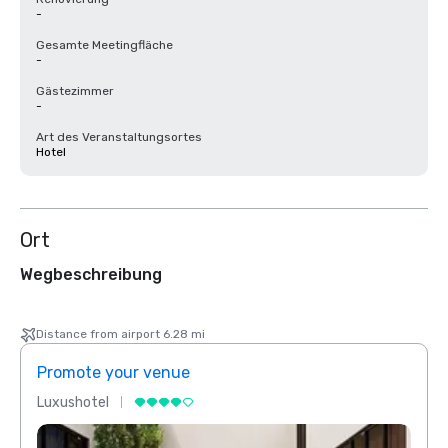
-
Gesamte Meetingfläche
-
Gästezimmer
-
Art des Veranstaltungsortes
Hotel
Ort
Wegbeschreibung
Distance from airport 6.28 mi
Promote your venue
Prom
Luxushotel
Luxus