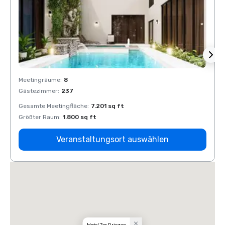
Meetingräume
:
8
Meeti
Gästezimmer
:
237
Gäste
Gesamte Meetingfläche
:
7.201 sq ft
Gesam
Größter Raum
:
1.800 sq ft
Größt
Veranstaltungsort auswählen