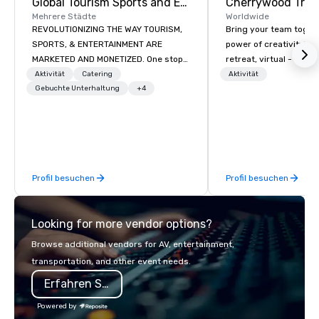
Global Tourism Sports and Entertainment
Mehrere Städte
Worldwide
REVOLUTIONIZING THE WAY TOURISM,
Bring your team toget
SPORTS, & ENTERTAINMENT ARE
power of creativity! You
MARKETED AND MONETIZED. One stop
retreat, virtual - or a
shop for all of your sports tickets in
in Austin, TX.
Aktivität
Catering
Aktivität
the United States. NFL, NBA, NHL, MLB,
Gebuchte Unterhaltung
+4
MLS, Formula1, etc.
Profil besuchen
Profil besuchen
Looking for more vendor options?
Browse additional vendors for AV, entertainment,
transportation, and other event needs.
Erfahren Sie mehr
Powered by