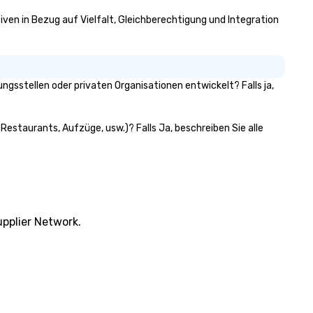
more convivial way to do so. Large
tiven in Bezug auf Vielfalt, Gleichberechtigung und Integration
Groups Welcome Lip Smackin
Foodie Tours is ideal for group
small or large. Our experience
accommodate groups from a
few as 1 to as many as 500
gsstellen oder privaten Organisationen entwickelt? Falls ja,
guests, making us an ideal ch
for any corporate group even
Stress-Free Booking Process
Restaurants, Aufzüge, usw.)? Falls Ja, beschreiben Sie alle
Booking a tour is stress-free
allows you to enjoy the com
of your guests more easily. Yo
take comfort knowing that
everything is taken care of 
the moment the tour is book
pplier Network.
the minute it concludes. Sinc
the menu is already set, you 
nothing to worry about. Just
remember to submit ahead o
tour date any dietary restric
and food allergies for anyone 