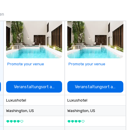
 the kind of
features soaring wine displays,
ba
 about, we've got
dry aged meat lockers for in-
an
verybody.
house aging and a lively indoor bar.
sa
gen
wi
do
to
Wo
jo
Wh
bu
Wo
Promote your venue
Promote your venue
tr
sa
auswählen
Veranstaltungsort auswählen
Veranstaltungsort auswähle
Luxushotel
Luxushotel
Washington
, US
Washington
, US