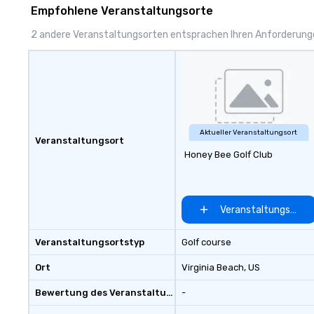
to finish. We are also a certified
team, or throwing
Empfohlene Veranstaltungsorte
WOSB.
party people talk
something for e
2 andere Veranstaltungsorten entsprachen Ihren Anforderun
Aktueller Veranstaltungsort
Veranstaltungsort
Honey Bee Golf Club
Veranstaltungsort 
Veranstaltungsortstyp
Golf course
Ort
Virginia Beach
, US
Bewertung des Veranstaltungsortes
-