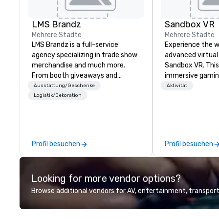
LMS Brandz
Sandbox VR
Mehrere Städte
Mehrere Städte
LMS Brandz is a full-service
Experience the w
agency specializing in trade show
advanced virtual 
merchandise and much more.
Sandbox VR. This 
From booth giveaways and
immersive gamin
branded apparel to executive
transports group
Ausstattung/Geschenke
Aktivität
gifting, displays, banners, signage,
together. Surviv
Logistik/Dekoration
fulfillment, logistics, shipping,
apocalypse, comp
along with e-commerce solutions
Game, enter the 
we handle it all. While there are
Stranger Things, 
many promotional companies to
and more! At San
Profil besuchen
Profil besuchen
choose from, our 20+ years of
not just throwing
industry experience and
living one that y
commitment to exceptional
guests will actu
Looking for more vendor options?
customer service set us apart. We
Gather your squa
deliver smart, reliable solutions
world, and let us 
Browse additional vendors for AV, entertainment, transport
designed to make the end-user
Whether you're c
experience seamless from start
milestone, bondi