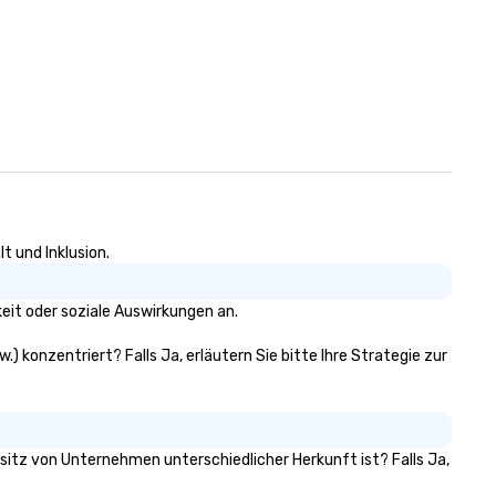
included. The only thing not
included are drinks. However, 
beverage package upgrade is
available, which provides gue
signature cocktail at various
stops. Build Your Network Our
exclusive experiences provid
ultimate networking
opportunities. At a typical sit
down dinner, you’re lucky to
engage the person to the lef
t und Inklusion.
right of you. Because our tou
take place at multiple
eit oder soziale Auswirkungen an.
restaurants, with walking in
between, there are countless
.) konzentriert? Falls Ja, erläutern Sie bitte Ihre Strategie zur
opportunities to interact wit
different people when you sit
down at each venue and as y
traverse along the way. Our
experiences not only provide
esitz von Unternehmen unterschiedlicher Herkunft ist? Falls Ja,
more ways to network, but a