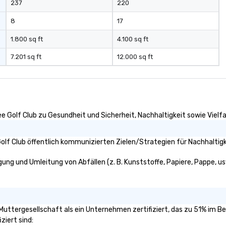
237
220
8
17
1.800 sq ft
4.100 sq ft
7.201 sq ft
12.000 sq ft
e Golf Club zu Gesundheit und Sicherheit, Nachhaltigkeit sowie Vielfal
lf Club öffentlich kommunizierten Zielen/Strategien für Nachhaltigk
gung und Umleitung von Abfällen (z. B. Kunststoffe, Papiere, Pappe, usw
 Muttergesellschaft als ein Unternehmen zertifiziert, das zu 51% im B
ziert sind: