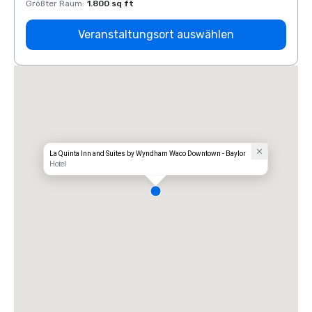
Größter Raum
:
1.800 sq ft
Größt
Veranstaltungsort auswählen
La Quinta Inn and Suites by Wyndham Waco Downtown - Baylor
Hotel