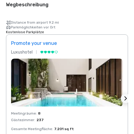
Wegbeschreibung
Distance from airport 9.2 mi
Parkmöglichkeiten vor Ort
Kostenlose Parkplätze
Promote your venue
Prom
Luxushotel
Luxus
Meetingräume
:
8
Meeti
Gästezimmer
:
237
Gäste
Gesamte Meetingfläche
:
7.201 sq ft
Gesam