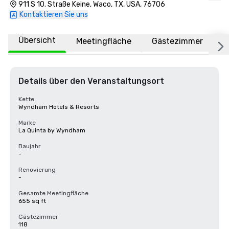
Baylor
911 S 10. Straße Keine, Waco, TX, USA, 76706
Kontaktieren Sie uns
Übersicht
Meetingfläche
Gästezimmer
O
Details über den Veranstaltungsort
Kette
Wyndham Hotels & Resorts
Marke
La Quinta by Wyndham
Baujahr
-
Renovierung
-
Gesamte Meetingfläche
655 sq ft
Gästezimmer
118