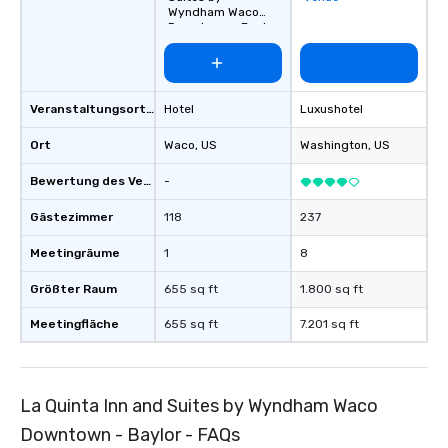
Wyndham Waco
Downtown - Baylor
Veranstaltungsortstyp
Hotel
Luxushotel
Ort
Waco
, US
Washington
, US
Bewertung des Veranstaltungsortes
-
Gästezimmer
118
237
Meetingräume
1
8
Größter Raum
655 sq ft
1.800 sq ft
Meetingfläche
655 sq ft
7.201 sq ft
La Quinta Inn and Suites by Wyndham Waco
Downtown - Baylor - FAQs