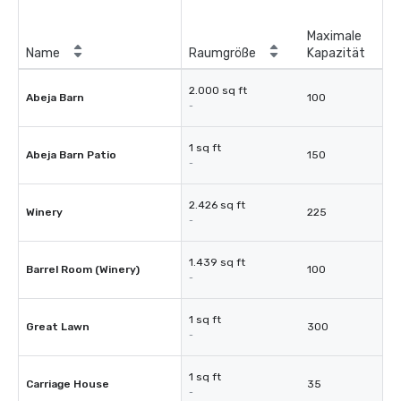
Maximale
Name
Raumgröße
Kapazität
2.000 sq ft
Abeja Barn
100
-
1 sq ft
Abeja Barn Patio
150
-
2.426 sq ft
Winery
225
-
1.439 sq ft
Barrel Room (Winery)
100
-
1 sq ft
Great Lawn
300
-
1 sq ft
Carriage House
35
-