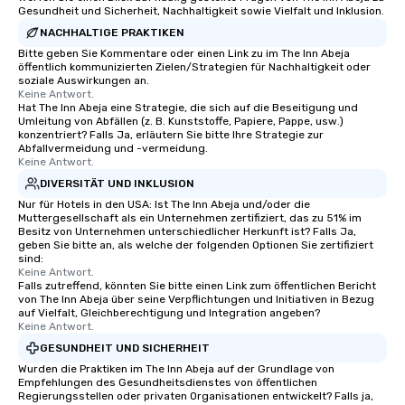
Gesundheit und Sicherheit, Nachhaltigkeit sowie Vielfalt und Inklusion.
Lip Smacking Foodie Tours is ideal for
NACHHALTIGE PRAKTIKEN
groups, small or large. Our
experiences can accommodate
Bitte geben Sie Kommentare oder einen Link zu im The Inn Abeja
öffentlich kommunizierten Zielen/Strategien für Nachhaltigkeit oder
groups from as few as 1 to as many
soziale Auswirkungen an.
as 500 guests, making us an ideal
Keine Antwort.
Hat The Inn Abeja eine Strategie, die sich auf die Beseitigung und
choice for any corporate group event.
Umleitung von Abfällen (z. B. Kunststoffe, Papiere, Pappe, usw.)
Stress-Free Booking Process Booking
konzentriert? Falls Ja, erläutern Sie bitte Ihre Strategie zur
a tour is stress-free and allows you to
Abfallvermeidung und -vermeidung.
Keine Antwort.
enjoy the company of your guests
DIVERSITÄT UND INKLUSION
more easily. You’ll take comfort
knowing that everything is taken care
Nur für Hotels in den USA: Ist The Inn Abeja und/oder die
Muttergesellschaft als ein Unternehmen zertifiziert, das zu 51% im
of from the moment the tour is
Besitz von Unternehmen unterschiedlicher Herkunft ist? Falls Ja,
booked to the minute it concludes.
geben Sie bitte an, als welche der folgenden Optionen Sie zertifiziert
sind:
Since the menu is already set, you
Keine Antwort.
have nothing to worry about. Just
Falls zutreffend, könnten Sie bitte einen Link zum öffentlichen Bericht
remember to submit ahead of the tour
von The Inn Abeja über seine Verpflichtungen und Initiativen in Bezug
auf Vielfalt, Gleichberechtigung und Integration angeben?
date any dietary restrictions and food
Keine Antwort.
allergies for anyone in your group.
GESUNDHEIT UND SICHERHEIT
Feel Like a VIP at Each Stop With Lip
Wurden die Praktiken im The Inn Abeja auf der Grundlage von
Smacking Foodie Tours, you and your
Empfehlungen des Gesundheitsdienstes von öffentlichen
group members never have to worry
Regierungsstellen oder privaten Organisationen entwickelt? Falls ja,