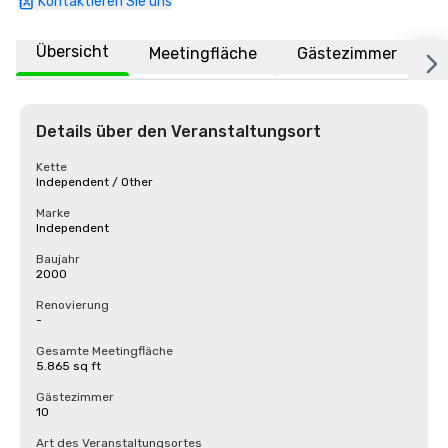
Kontaktieren Sie uns
Übersicht
Meetingfläche
Gästezimmer
O
Details über den Veranstaltungsort
Kette
Independent / Other
Marke
Independent
Baujahr
2000
Renovierung
-
Gesamte Meetingfläche
5.865 sq ft
Gästezimmer
10
Art des Veranstaltungsortes