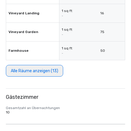
1 sq ft
Vineyard Landing
16
-
1 sq ft
Vineyard Garden
75
-
1 sq ft
Farmhouse
50
-
Alle Räume anzeigen (13)
Gästezimmer
Gesamtzahl an Übernachtungen
10