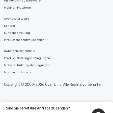
experienced, and all are sure to
Online-Umfragesoftware
remember. Our one-of-a-kind tours
Webinar-Plattform
are special, from the first stop to the
last. It’s an experience that attendees
Cvent-Startseite
will reminisce about long after they
Kontakt
leave. Location, Location, Location
One of the best reasons to book is the
Kundenbetreuung
convenient and efficient way the
Ihre Datenschutzauswahlen
experience is designed. All
restaurants are within an easy
Datenschutzrichtlinie
walking distance of each other. The
Produkt-Nutzungsbedingungen
short stroll allows your group
members a chance to engage in prime
Website-Nutzungsbedingungen
networking opportunities before
Werben Sie bei uns
heading to the next place on your tour
itinerary. You Get a Dinner and a Show
Copyright © 2000-2026 Cvent, Inc. Alle Rechte vorbehalten.
Our tours offer an exquisite feast plus
entertainment. All tours include a
knowledgeable, professional guide
who leads the group on a walking tour,
offering engaging tidbits and
Sind Sie bereit Ihre Anfrage zu senden?
fascinating stories. Several other