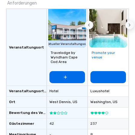
Anforderungen
laughter and amazement. Our
magicians are experts in engaging
every guest, from the CEO to the new
hire, and to your clients. Through
walk-around magic during cocktail
hours or intimate shows that blend
sleight-of-hand with personalized
Aktueller Veranstaltungsort
Veranstaltungsort
storytelling, we energize your crowd
Travelodge by
Promote your
and spark real conversations. Want to
Wyndham Cape
venue
Cod Area
reinforce your company message? We
offer branded performances, where
your logo, product, or mission is
seamlessly blended into the magic.
Planning a trade show? Let our
Veranstaltungsortstyp
Hotel
Luxushotel
magicians draw in a crowd and leave
a lasting impression with fun,
Ort
West Dennis
, US
Washington
, US
interactive presentations that
Bewertung des Veranstaltungsortes
showcase your brand. *** More Than
Magic—We Motivate and Inspire *** Our
Gästezimmer
42
237
performances go beyond
entertainment. We offer powerful
Meetingräume
-
8