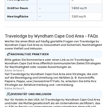
team-building programs and
motivational shows designed to build
Größter Raum
-
1.800 sq ft
trust, collaboration, and a sense of
Meetingfläche
-
7.201 sq ft
wonder among teams. Led by
Illusionist Matias Letelier—renowned
for his charisma, professionalism, and
style—our workshops combine tricks
Travelodge by Wyndham Cape Cod Area - FAQs
with actionable insights that resonate
Werfen Sie einen Blick auf häufig gestellte Fragen von Travelodge by
long after the applause. Whether
Wyndham Cape Cod Area zu Gesundheit und Sicherheit, Nachhaltigkeit
you're looking to reenergize your
sowie Vielfalt und Inklusion.
team, celebrate milestones, or simply
NACHHALTIGE PRAKTIKEN
offer something unique, Fun Corporate
Bitte geben Sie Kommentare oder einen Link zu im Travelodge by
Magic delivers with charm, elegance,
Wyndham Cape Cod Area öffentlich kommunizierten Zielen/Strategien
für Nachhaltigkeit oder soziale Auswirkungen an.
and creativity. With a show
Keine Antwort.
customized to your goals, your team
Hat Travelodge by Wyndham Cape Cod Area eine Strategie, die sich
auf die Beseitigung und Umleitung von Abfällen (z. B. Kunststoffe,
will walk away inspired, unified, and
Papiere, Pappe, usw.) konzentriert? Falls Ja, erläutern Sie bitte Ihre
ready to create their own magic in the
Strategie zur Abfallvermeidung und -vermeidung.
workplace. *** Let's create Magic
Keine Antwort.
Together! *** Contact us now to learn
DIVERSITÄT UND INKLUSION
more about our program and prices.
Nur für Hotels in den USA: Ist Travelodge by Wyndham Cape Cod Area
und/oder die Muttergesellschaft als ein Unternehmen zertifiziert, das
zu 51% im Besitz von Unternehmen unterschiedlicher Herkunft ist?