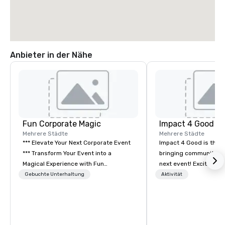
Anbieter in der Nähe
Fun Corporate Magic
Impact 4 Good
Mehrere Städte
Mehrere Städte
*** Elevate Your Next Corporate Event
Impact 4 Good is the o
*** Transform Your Event into a
bringing community se
Magical Experience with Fun
next event! Exciting a
Corporate Magic, a premier
team building activitie
Gebuchte Unterhaltung
Aktivität
entertainment company with over 27
of what we offer. Let u
years of experience delivering
best cause/beneficiary
exclusive performances. Our high-end
manage the donation l
team of magicians, illusionists, and
bring the spirit of co