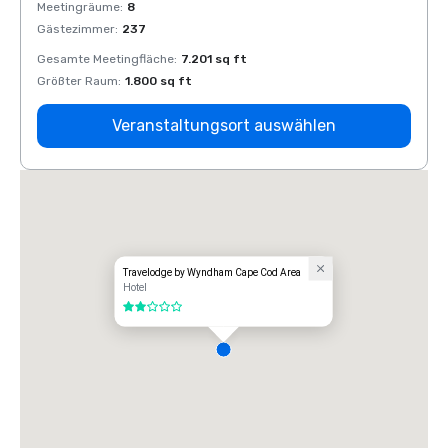
Meetingräume
:
8
Meeti
Gästezimmer
:
237
Gäste
Gesamte Meetingfläche
:
7.201 sq ft
Gesam
Größter Raum
:
1.800 sq ft
Größt
Veranstaltungsort auswählen
Travelodge by Wyndham Cape Cod Area
Hotel
2 von 5