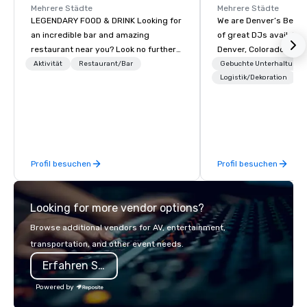
Mehrere Städte
Mehrere Städte
LEGENDARY FOOD & DRINK Looking for
We are Denver’s Best D
an incredible bar and amazing
of great DJs available 
restaurant near you? Look no further
Denver, Colorado and 
than Dave & Buster's. We have
world. We can rock any
Aktivität
Restaurant/Bar
Gebuchte Unterhaltung
amazing games and award-winning
from nightclubs and p
Logistik/Dekoration
food and drinks. Come check us out!
events to amazing we
company parties, scho
parties, graduation pa
promotions.
Profil besuchen
Profil besuchen
Looking for more vendor options?
Browse additional vendors for AV, entertainment,
transportation, and other event needs.
Erfahren Sie mehr
Powered by