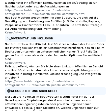
Westminster Inn öffentlich kommunizierten Zielen/Strategien für
Nachhaltigkeit oder soziale Auswirkungen an.
https://www.bwhhotelgroup.com/content/bwh-
hotelgroup/en_US/about/earth-people-community.html
Hat Best Western Westminster Inn eine Strategie, die sich auf die
Beseitigung und Umleitung von Abfällen (z. B. Kunststoffe, Papiere,
Pappe, usw.) konzentriert? Falls Ja, erläutern Sie bitte Ihre Strategie
zur Abfallvermeidung und -vermeidung.
Keine Antwort.
DIVERSITÄT UND INKLUSION
Nur für Hotels in den USA: Ist Best Western Westminster Inn und/oder
die Muttergesellschaft als ein Unternehmen zertifiziert, das zu 51% im
Besitz von Unternehmen unterschiedlicher Herkunft ist? Falls Ja,
geben Sie bitte an, als welche der folgenden Optionen Sie zertifiziert
sind:
Keine Antwort.
Falls zutreffend, könnten Sie bitte einen Link zum öffentlichen Bericht
von Best Western Westminster Inn über seine Verpflichtungen und
Initiativen in Bezug auf Vielfalt, Gleichberechtigung und Integration
angeben?
https://www.bwhhotelgroup.com/content/bwh-
hotelgroup/en_US/about/earth-people-community.html
GESUNDHEIT UND SICHERHEIT
Wurden die Praktiken im Best Western Westminster Inn auf der
Grundlage von Empfehlungen des Gesundheitsdienstes von
öffentlichen Regierungsstellen oder privaten Organisationen
entwickelt? Falls ja, geben Sie bitte an, welche Organisationen zur