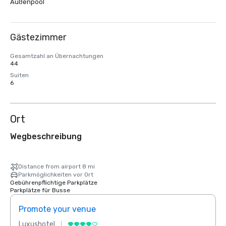
Außenpool
Gästezimmer
Gesamtzahl an Übernachtungen
44
Suiten
6
Ort
Wegbeschreibung
Distance from airport 8 mi
Parkmöglichkeiten vor Ort
Gebührenpflichtige Parkplätze
Parkplätze für Busse
Promote your venue
Prom
Luxushotel
Luxus