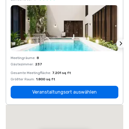
Meetingräume
:
8
Meeti
Gästezimmer
:
237
Gäste
Gesamte Meetingfläche
:
7.201 sq ft
Gesam
Größter Raum
:
1.800 sq ft
Größt
Veranstaltungsort auswählen