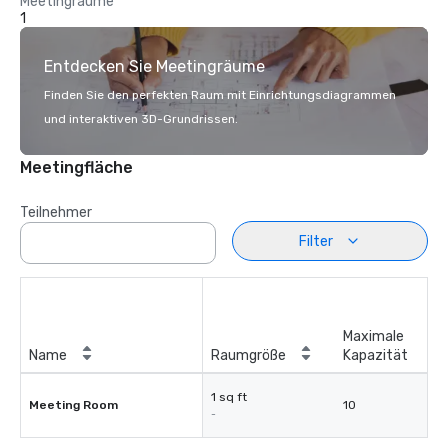
Meetingräume
1
Entdecken Sie Meetingräume
Finden Sie den perfekten Raum mit Einrichtungsdiagrammen
und interaktiven 3D-Grundrissen.
Meetingfläche
Teilnehmer
Filter
Maximale
Name
Raumgröße
Kapazität
1 sq ft
Meeting Room
10
-