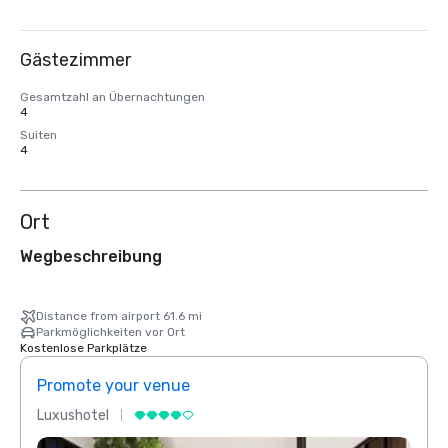
Gästezimmer
Gesamtzahl an Übernachtungen
4
Suiten
4
Ort
Wegbeschreibung
Distance from airport 61.6 mi
Parkmöglichkeiten vor Ort
Kostenlose Parkplätze
Promote your venue
Prom
Luxushotel
Luxus