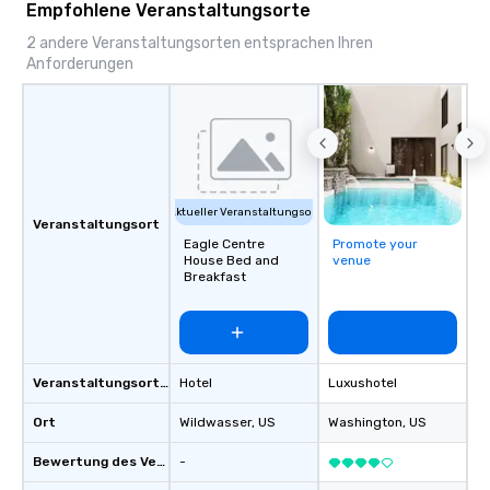
Empfohlene Veranstaltungsorte
special evening, you and your team
will have the perfect opportunity to
2 andere Veranstaltungsorten entsprachen Ihren
Anforderungen
get to know each other better! Your
guide is well-versed in local culture,
so you can expect a fun, engaging,
and spooky event.
Aktueller Veranstaltungsort
Veranstaltungsort
Eagle Centre
Promote your
House Bed and
venue
Breakfast
Veranstaltungsortstyp
Hotel
Luxushotel
Ort
Wildwasser
, US
Washington
, US
Bewertung des Veranstaltungsortes
-