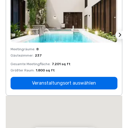
Meetingräume
:
8
Meeti
Gästezimmer
:
237
Gäste
Gesamte Meetingfläche
:
7.201 sq ft
Gesam
Größter Raum
:
1.800 sq ft
Größt
Veranstaltungsort auswählen