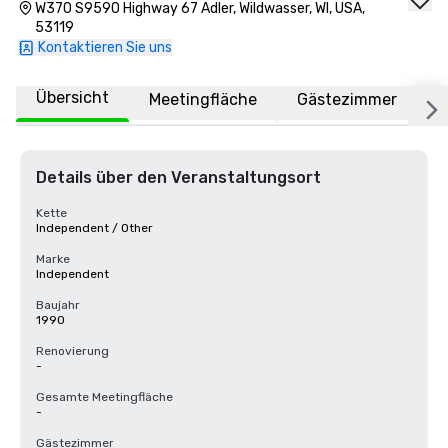
W370 S9590 Highway 67 Adler, Wildwasser, WI, USA,
53119
Kontaktieren Sie uns
Übersicht
Meetingfläche
Gästezimmer
O
Details über den Veranstaltungsort
Kette
Independent / Other
Marke
Independent
Baujahr
1990
Renovierung
-
Gesamte Meetingfläche
-
Gästezimmer